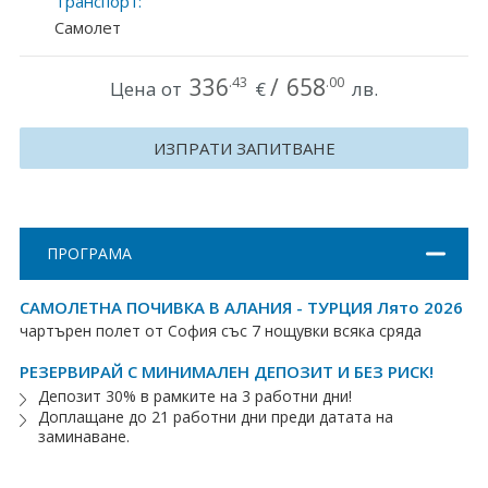
Транспорт:
Хърватия
Самолет
Гърция
336
/
658
.43
.00
Цена от
€
лв.
Италия
ИЗПРАТИ ЗАПИТВАНЕ
Австрия
Сърбия - E-Tours
ПРОГРАМА
Турция
Унгария
САМОЛЕТНА ПОЧИВКА В АЛАНИЯ - ТУРЦИЯ Лято 2026
чартърен полет от София със 7 нощувки всяка сряда
Испания
РЕЗЕРВИРАЙ С МИНИМАЛЕН ДЕПОЗИТ И БЕЗ РИСК!
Депозит 30% в рамките на 3 работни дни!
Франция
Доплащане до 21 работни дни преди датата на
заминаване.
Швеция