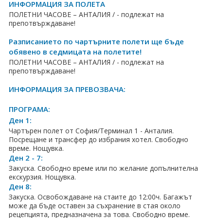
ПРАЗНИЦИ
ИНФОРМАЦИЯ ЗА ПОЛЕТА
ПОЛЕТНИ ЧАСОВЕ – АНТАЛИЯ / - подлежат на
Празници в България
препотвърждаване!
Разписанието по чартърните полети ще бъде
Предколедни
обявено в седмицата на полетите!
ПОЛЕТНИ ЧАСОВЕ – АНТАЛИЯ / - подлежат на
Нова година
препотвърждаване!
Великден 2026
ИНФОРМАЦИЯ ЗА ПРЕВОЗВАЧА:
ЕКЗОТИКА
ПРОГРАМА:
Ден 1:
Екзотични почивки
Чартърен полет от София/Терминал 1 - Анталия.
Посрещане и трансфер до избрания хотел. Свободно
време. Нощувка.
КРУИЗИ
Ден 2 - 7:
Закуска. Свободно време или по желание допълнителна
САМОЛЕТНИ БИЛЕТИ
екскурзия. Нощувка.
Ден 8:
ХОТЕЛИ
Закуска. Освобождаване на стаите до 12:00ч. Багажът
може да бъде оставен за съхранение в стая около
Хотели в България
рецепцията, предназначена за това. Свободно време.