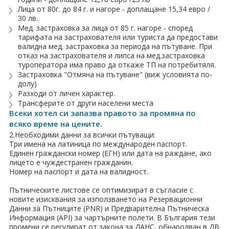
Лица от 80г. до 84 г. и нагоре - доплащане 15,34 евро /
30 лв.
Мед. застраховка за лица от 85 г. нагоре - според
тарифата на застрахователя или туриста да предостави
валидна мед. застраховка за периода на пътуване. При
отказ на застрахователя и липса на мед.застраховка
туроператора има право да откаже ТП на потребитяля.
Застраховка "Отмяна на пътуване" (виж условията по-
долу)
Разходи от личен характер.
Трансферите от други населени места
Всеки хотел си запазва правото за промяна по
всяко време на цените.
2.Необходими данни за всички пътуващи:
Три имена на латиница по международен паспорт.
Единен граждански номер (ЕГН) или дата на раждане, ако
лицето е чуждестранен гражданин.
Номер на паспорт и дата на валидност.
Пътническите листове се оптимизират в съгласие с
новите изисквания за използването на Резервационни
Данни за Пътниците (PNR) и Предварителна Пътническа
Информация (API) за чартърните полети. В България тези
промени се регулират от закона за ДАНС, обнародван в ДВ