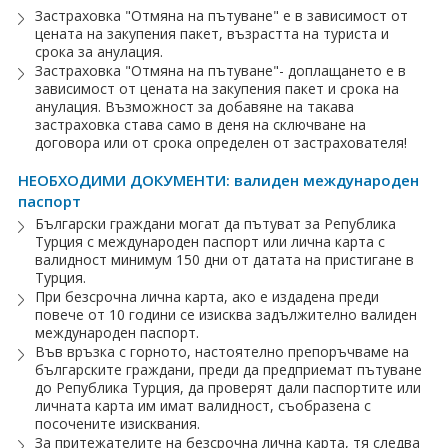
Застраховка "Отмяна на пътуване" е в зависимост от
цената на закупения пакет, възрастта на туриста и
срока за анулация.
Застраховка "Отмяна на пътуване"- доплащането е в
зависимост от цената на закупения пакет и срока на
анулация. Възможност за добавяне на такава
застраховка става само в деня на сключване на
договора или от срока определен от застрахователя!
НЕОБХОДИМИ ДОКУМЕНТИ: валиден международен
паспорт
Български граждани могат да пътуват за Република
Турция с международен паспорт или лична карта с
валидност минимум 150 дни от датата на пристигане в
Турция.
При безсрочна лична карта, ако е издадена преди
повече от 10 години се изисква задължително валиден
международен паспорт.
Във връзка с горното, настоятелно препоръчваме на
българските граждани, преди да предприемат пътуване
до Република Турция, да проверят дали паспортите или
личната карта им имат валидност, съобразена с
посочените изисквания.
За притежателите на безсрочна лична карта, тя следва