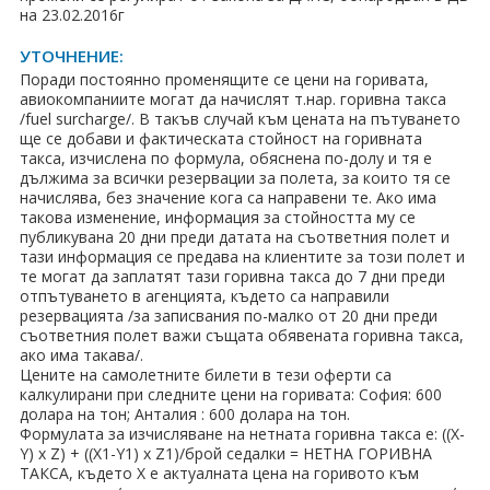
на 23.02.2016г
УТОЧНЕНИЕ:
Поради постоянно променящите се цени на горивата,
авиокомпаниите могат да начислят т.нар. горивна такса
/fuel surcharge/. В такъв случай към цената на пътуването
ще се добави и фактическата стойност на горивната
такса, изчислена по формула, обяснена по-долу и тя е
дължима за всички резервации за полета, за които тя се
начислява, без значение кога са направени те. Ако има
такова изменение, информация за стойността му се
публикувана 20 дни преди датата на съответния полет и
тази информация се предава на клиентите за този полет и
те могат да заплатят тази горивна такса до 7 дни преди
отпътуването в агенцията, където са направили
резервацията /за записвания по-малко от 20 дни преди
съответния полет важи същата обявената горивна такса,
ако има такава/.
Цените на самолетните билети в тези оферти са
калкулирани при следните цени на горивата: София: 600
долара на тон; Анталия : 600 долара на тон.
Формулата за изчисляване на нетната горивна такса е: ((X-
Y) x Z) + ((X1-Y1) x Z1)/брой седалки = НЕТНА ГОРИВНА
ТАКСА, където X е актуалната цена на горивото към