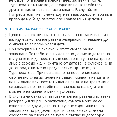
не бъде потвърден първоначално заявеният хотел,
Туроператорът може да предложи на Потребителя
други възможности за настаняване. В случай, че
Потребителят не приеме другите възможности, той има
право да му бъде възстановен заплатения депозит.
УСЛОВИЯ ЗА РАННО ЗАПИСВАНЕ:
Цените са с включени отстъпки за ранно записване и са
валидни само при направена резервация и плащане до
обявените за всеки хотел дати.
При резервация с включени отстъпки за ранно
записване Потребителят има право да смени датата на
пътуване или да преотстъпи своето пътуване на трето
лице в срок до 7 дни, считано от датата на сключване на
договора, с писмено предизвестие, връчено до
Туроператора. При неспазване на посочения срок,
съответно след изтичане на същия, смяната на датата
на пътуване или преотстъпване правата на трето лице
се заплащат от потребителя, съгласно валидните в
момента на смяната цени и условия.
В случай на отказ от пътуване при направена и платена
резервация по ранно записване, сумата може да се
използва за друга дата на пътуване с допълнително
заплащане по редовни тарифи, само ако са спазени
сроковете за отказ от пътуване съгласно договор с