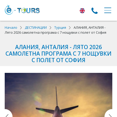
ЕКСКУРЗИИ
Начало
ДЕСТИНАЦИИ
Турция
АЛАНИЯ, АНТАЛИЯ -
Лято 2026 самолетна програма с 7 нощувки с полет от София
Екскурзии с тръгване от Варна
АЛАНИЯ, АНТАЛИЯ - ЛЯТО 2026
Екскурзии в Европа
САМОЛЕТНА ПРОГРАМА С 7 НОЩУВКИ
С ПОЛЕТ ОТ СОФИЯ
Автобусни екскурзии
Самолетни екскурзии
ПОЧИВКИ
Почивки с тръгване от Варна
Лято 2026
Най-търсени оферти