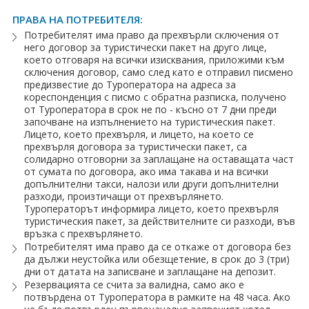
ПРАВА НА ПОТРЕБИТЕЛЯ:
Потребителят има право да прехвърли сключения от
него договор за туристически пакет на друго лице,
което отговаря на всички изисквания, приложими към
сключения договор, само след като е отправил писмено
предизвестие до Туроператора на адреса за
кореспонденция с писмо с обратна разписка, получено
от Туроператора в срок не по - късно от 7 дни преди
започване на изпълнението на туристическия пакет.
Лицето, което прехвърля, и лицето, на което се
прехвърля договора за туристически пакет, са
солидарно отговорни за заплащане на оставащата част
от сумата по договора, ако има такава и на всички
допълнителни такси, налози или други допълнителни
разходи, произтичащи от прехвърлянето.
Туроператорът информира лицето, което прехвърля
туристическия пакет, за действителните си разходи, във
връзка с прехвърлянето.
Потребителят има право да се откаже от договора без
да дължи неустойка или обезщетение, в срок до 3 (три)
дни от датата на записване и заплащане на депозит.
Резервацията се счита за валидна, само ако е
потвърдена от Туроператора в рамките на 48 часа. Ако