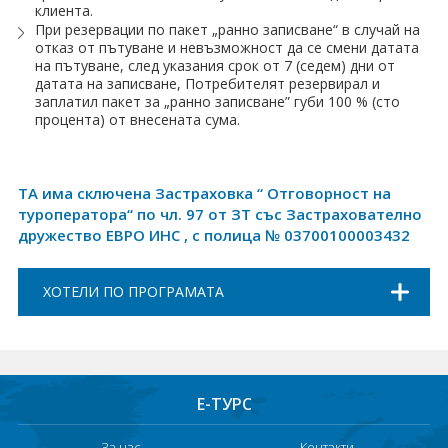
клиента.
При резервации по пакет „ранно записване“ в случай на
отказ от пътуване и невъзможност да се смени датата
на пътуване, след указания срок от 7 (седем) дни от
датата на записване, Потребителят резервирал и
заплатил пакет за „ранно записване” губи 100 % (сто
процента) от внесената сума.
ТА има сключена Застраховка “ Отговорност на
туроператора“ по чл. 97 от ЗТ със Застрахователно
дружество ЕВРО ИНС , с полица № 03700100003432
ХОТЕЛИ ПО ПРОГРАМАТА
Е-ТУРС
За нас
Контакти