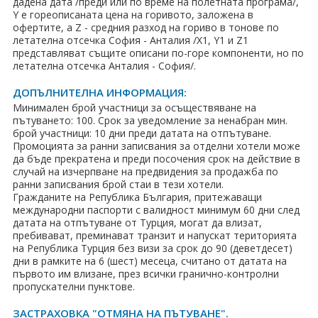
дадена дата /преди или по време на полетната програма/,
Y е гореописаната цена на горивото, заложена в
офертите, а Z - средния разход на гориво в тонове по
летателна отсечка София - Анталия /X1, Y1 и Z1
представляват същите описани по-горе компоненти, но по
летателна отсечка Анталия - София/.
ДОПЪЛНИТЕЛНА ИНФОРМАЦИЯ:
Минимален брой участници за осъществяване на
пътуването: 100. Срок за уведомление за ненабран мин.
брой участници: 10 дни преди датата на отпътуване.
Промоцията за ранни записвания за отделни хотели може
да бъде прекратена и преди посочения срок на действие в
случай на изчерпване на предвидения за продажба по
ранни записвания брой стаи в тези хотели.
Гражданите на Република България, притежаващи
международни паспорти с валидност минимум 60 дни след
датата на отпътуване от Турция, могат да влизат,
пребивават, преминават транзит и напускат територията
на Република Турция без визи за срок до 90 (деветдесет)
дни в рамките на 6 (шест) месеца, считано от датата на
първото им влизане, през всички гранично-контролни
пропускателни пунктове.
ЗАСТРАХОВКА "ОТМЯНА НА ПЪТУВАНЕ".