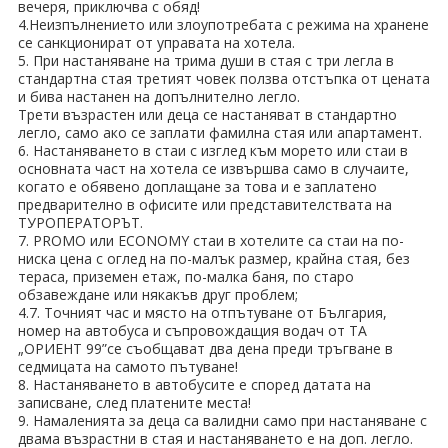
вечеря, приключва с обяд!
4.Неизпълнението или злоупотребата с режима на хранене
се санкционират от управата на хотела.
5. При настаняване на трима души в стая с три легла в
стандартна стая третият човек ползва отстъпка от цената
и бива настанен на допълнително легло.
Трети възрастен или деца се настаняват в стандартно
легло, само ако се заплати фамилна стая или апартамент.
6. Настаняването в стаи с изглед към морето или стаи в
основната част на хотела се извършва само в случаите,
когато е обявено доплащане за това и е заплатено
предварително в офисите или представителствата на
ТУРОПЕРАТОРЪТ.
7. PROMO или ECONOMY стаи в хотелите са стаи на по-
ниска цена с оглед на по-малък размер, крайна стая, без
тераса, приземен етаж, по-малка баня, по старо
обзавеждане или някакъв друг проблем;
4.7. Точният час и място на отпътуване от България,
номер на автобуса и съпровождащия водач от ТА
„ОРИЕНТ 99”се съобщават два дена преди тръгване в
седмицата на самото пътуване!
8. Настаняването в автобусите е според датата на
записване, след платените места!
9. Намаленията за деца са валидни само при настаняване с
двама възрастни в стая и настаняването е на доп. легло.