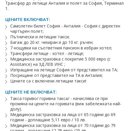
Трансфер до летище Анталия и полет за София, Терминал
1.
Хотели в чужбина
ЦЕНИТЕ ВКЛЮЧВАТ:
ЕЗИКОВО УЧИЛИЩЕ
Самолетен билет София - Анталия - София с директен
чартърен полет;
SUMMER ENGLISH TALENTS ACADEMY
Пътнически и летищни такси;
Багаж до 20 кг. чекиран и до 10 кг. ръчен;
ВХОД ЗА АГЕНТИ
7 нощувки на съответния пансион в избран хотел;
Трансфери летище - хотел - летище;
Медицинска застраховка с покритие 5 000 евро (с
Assistance) на ЗД ЛЕВ ИНС ;
Изпращане на летище София от представител на ТА;
Посрещане от представител на ТА в Анталия;
Цените са с включени летищни такси!
ЦЕНИТЕ НЕ ВКЛЮЧВАТ:
Такса гориво/ горивна такса/ - начислява се при
промяна на цените на горивата (виж забележката най-
долу).
Медицинска застраховка за лица от 65 години до 69
години - доплащане 5,11 евро / 10 лв.
Медицинска застраховка за лица от 70 години до 79
години - доплащане 12,78 евро /25 лв