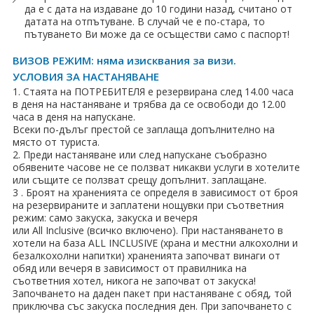
да е с дата на издаване до 10 години назад, считано от
датата на отпътуване. В случай че е по-стара, то
пътуването Ви може да се осъществи само с паспорт!
ВИЗОВ РЕЖИМ: няма изисквания за визи.
УСЛОВИЯ ЗА НАСТАНЯВАНЕ
1. Стаята на ПОТРЕБИТЕЛЯ е резервирана след 14.00 часа
в деня на настаняване и трябва да се освободи до 12.00
часа в деня на напускане.
Всеки по-дълъг престой се заплаща допълнително на
място от туриста.
2. Преди настаняване или след напускане съобразно
обявените часове не се ползват никакви услуги в хотелите
или същите се ползват срещу допълнит. заплащане.
3 . Броят на храненията се определя в зависимост от броя
на резервираните и заплатени нощувки при съответния
режим: само закуска, закуска и вечеря
или All Inclusive (всичко включено). При настаняването в
хотели на база ALL INCLUSIVE (храна и местни алкохолни и
безалкохолни напитки) храненията започват винаги от
обяд или вечеря в зависимост от правилника на
съответния хотел, никога не започват от закуска!
Започването на даден пакет при настаняване с обяд, той
приключва със закуска последния ден. При започването с