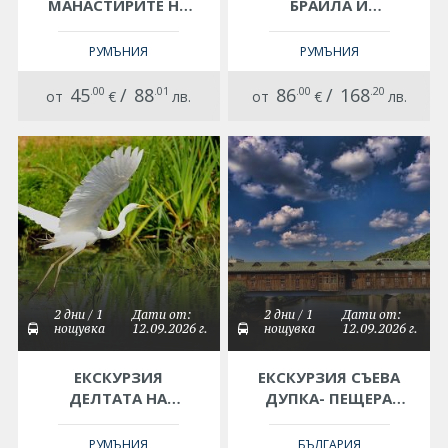
МАНАСТИРИТЕ НА
БРАИЛА И
СЕВЕРНА
РАЗХОДКА ПО РЕКА
ДОБРУДЖА В
ДУНАВ
РУМЪНИЯ
РУМЪНИЯ
РУМЪНИЯ
45
.00
/
88
.01
86
.00
/
168
.20
от
€
лв.
от
€
лв.
2 дни / 1
Дати от:
2 дни / 1
Дати от:
нощувка
12.09.2026 г.
нощувка
12.09.2026 г.
ЕКСКУРЗИЯ
ЕКСКУРЗИЯ СЪЕВА
ДЕЛТАТА НА
ДУПКА- ПЕЩЕРА
ДУНАВ, КРЕПОСТТА
ПРОХОДНА-ЛОВЕЧ-
ЕНИСАЛА,
ДЕВЕТАШКА
РУМЪНИЯ
БЪЛГАРИЯ