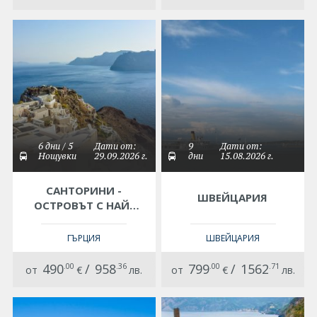
6 дни / 5
Дати от:
9
Дати от:
Нощувки
29.09.2026 г.
дни
15.08.2026 г.
САНТОРИНИ -
ШВЕЙЦАРИЯ
ОСТРОВЪТ С НАЙ-
КРАСИВИТЕ ЗАЛЕЗИ
ГЪРЦИЯ
ШВЕЙЦАРИЯ
490
.00
/
958
.36
799
.00
/
1562
.71
от
€
лв.
от
€
лв.