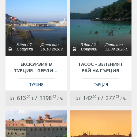
8 дни / 7
Дати от:
3 дни / 2
Дати от:
Нощувки
10.10.2026 г.
Нощувки
12.09.2026 г.
ЕКСКУРЗИЯ В
ТАСОС - ЗЕЛЕНИЯТ
ТУРЦИЯ - ПЕРЛИТЕ
РАЙ НА ГЪРЦИЯ
НА ЕГЕЯ, БЕРГАМА –
ЕФЕС – КУШАДАСЪ –
ТУРЦИЯ
ГЪРЦИЯ
БОДРУМ –
МАРМАРИС –
613
.00
/
1198
.92
142
.00
/
277
.73
от
€
лв.
от
€
лв.
ПАМУККАЛЕ –
ИЗМИР