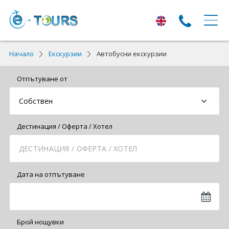
ЕКСКУРЗИИ
Начало
Екскурзии
Автобусни екскурзии
Екскурзии с тръгване от Варна
Отпътуване от
Екскурзии в Европа
Автобусни екскурзии
Дестинация / Оферта / Хотел
Самолетни екскурзии
ПОЧИВКИ
Дата на отпътуване
Почивки с тръгване от Варна
Лято 2026
Брой нощувки
Най-търсени оферти