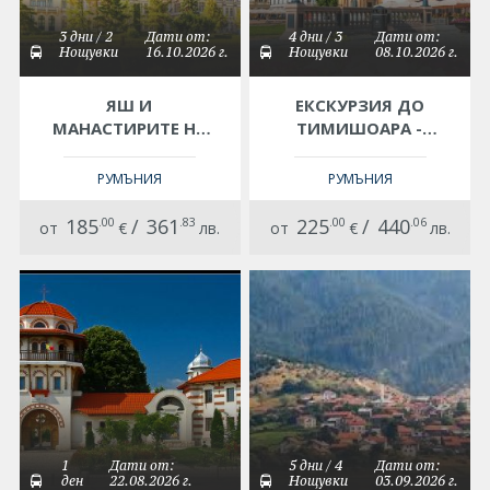
3 дни / 2
Дати от:
4 дни / 3
Дати от:
Нощувки
16.10.2026 г.
Нощувки
08.10.2026 г.
ЯШ И
ЕКСКУРЗИЯ ДО
МАНАСТИРИТЕ НА
ТИМИШОАРА -
БУКОВИНА
ГРАДЪТ НА
СВЕТЛИНИТЕ И
РУМЪНИЯ
РУМЪНИЯ
РОЗИТЕ
185
.00
/
361
.83
225
.00
/
440
.06
от
€
лв.
от
€
лв.
1
Дати от:
5 дни / 4
Дати от:
ден
22.08.2026 г.
Нощувки
03.09.2026 г.