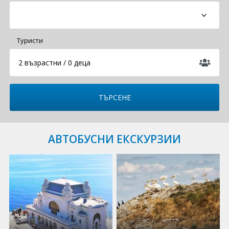
Круизи
Туристи
Уикенд програми
2 възрастни / 0 деца
ДЕСТИНАЦИИ
Египет
Чехия
Тунис
АВТОБУСНИ ЕКСКУРЗИИ
България
Китай
Румъния
Албания