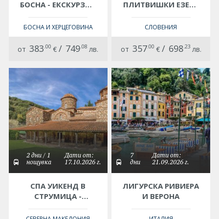
БОСНА - ЕКСКУРЗИЯ
ПЛИТВИШКИ ЕЗЕРА
С АВТОБУС
- ЗАГРЕБ -
ЛЮБЛЯНА
БОСНА И ХЕРЦЕГОВИНА
СЛОВЕНИЯ
383
.00
/
749
.08
357
.00
/
698
.23
от
€
лв.
от
€
лв.
2 дни / 1
Дати от:
7
Дати от:
нощувка
17.10.2026 г.
дни
21.09.2026 г.
СПА УИКЕНД В
ЛИГУРСКА РИВИЕРА
СТРУМИЦА -
И ВЕРОНА
ЕКСКУРЗИЯ С
АВТОБУС
СЕВЕРНА МАКЕДОНИЯ
ИТАЛИЯ