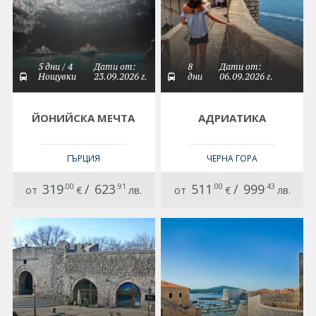
5 дни / 4
Дати от:
8
Дати от:
Нощувки
23.09.2026 г.
дни
06.09.2026 г.
ЙОНИЙСКА МЕЧТА
АДРИАТИКА
ГЪРЦИЯ
ЧЕРНА ГОРА
319
.00
/
623
.91
511
.00
/
999
.43
от
€
лв.
от
€
лв.