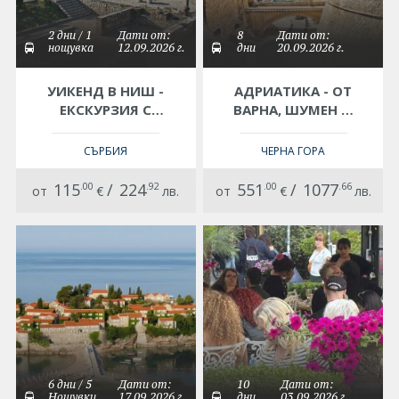
2 дни / 1
Дати от:
8
Дати от:
нощувка
12.09.2026 г.
дни
20.09.2026 г.
УИКЕНД В НИШ -
АДРИАТИКА - ОТ
ЕКСКУРЗИЯ С
ВАРНА, ШУМЕН И
АВТОБУС
ВЕЛИКО ТЪРНОВО
СЪРБИЯ
ЧЕРНА ГОРА
115
.00
/
224
.92
551
.00
/
1077
.66
от
€
лв.
от
€
лв.
6 дни / 5
Дати от:
10
Дати от:
Нощувки
17.09.2026 г.
дни
03.09.2026 г.