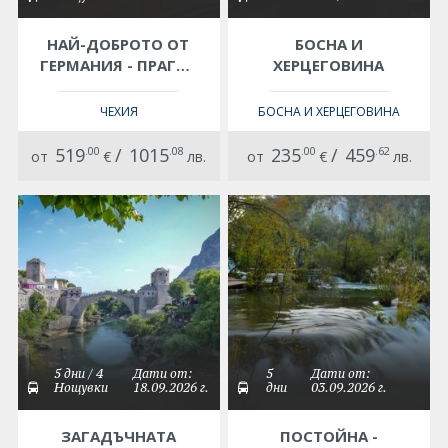
НАЙ-ДОБРОТО ОТ
БОСНА И
ГЕРМАНИЯ - ПРАГА -
ХЕРЦЕГОВИНА
ДРЕЗДЕН - БЕРЛИН -
ПОТСДАМ -
ЧЕХИЯ
БОСНА И ХЕРЦЕГОВИНА
ЛАЙПЦИГ -
МЮНХЕН!
519
.00
/
1015
.08
235
.00
/
459
.62
от
€
лв.
от
€
лв.
5 дни / 4
Дати от:
5
Дати от:
Нощувки
18.09.2026 г.
дни
03.09.2026 г.
ЗАГАДЪЧНАТА
ПОСТОЙНА -