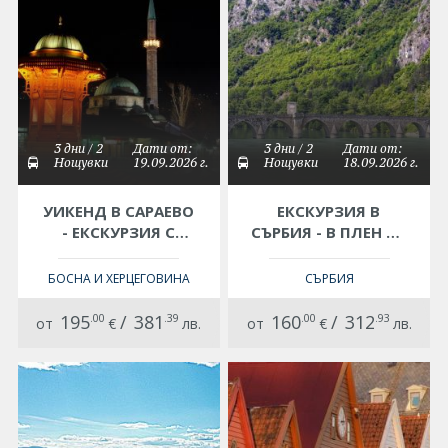
3 дни / 2
Дати от:
3 дни / 2
Дати от:
Нощувки
19.09.2026 г.
Нощувки
18.09.2026 г.
УИКЕНД В САРАЕВО
ЕКСКУРЗИЯ В
- ЕКСКУРЗИЯ С
СЪРБИЯ - В ПЛЕН НА
АВТОБУС
ПЛАНИНАТА МОКРА
ГОРА - ЕКСКУРЗИЯ С
БОСНА И ХЕРЦЕГОВИНА
СЪРБИЯ
АВТОБУС
195
.00
/
381
.39
160
.00
/
312
.93
от
€
лв.
от
€
лв.