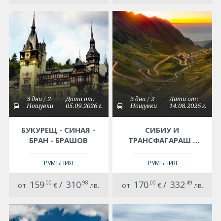
3 дни / 2
Дати от:
3 дни / 2
Дати от:
Нощувки
05.09.2026 г.
Нощувки
14.08.2026 г.
БУКУРЕЩ - СИНАЯ -
СИБИУ И
БРАН - БРАШОВ
ТРАНСФАГАРАШ -
МАГИЯТА НА
КАРПАТИТЕ
РУМЪНИЯ
РУМЪНИЯ
159
.00
/
310
.98
170
.00
/
332
.49
от
€
лв.
от
€
лв.