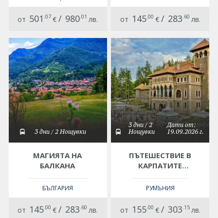
501
.07
/
980
.01
145
.00
/
283
.60
от
€
лв.
от
€
лв.
3 дни / 2
Дати от:
3 дни / 2 Нощувки
Нощувки
19.09.2026 г.
МАГИЯТА НА
ПЪТЕШЕСТВИЕ В
БАЛКАНА
КАРПАТИТЕ
-ДВОРЦИ , СОЛ И
ИСТОРИЯ
БЪЛГАРИЯ
РУМЪНИЯ
145
.00
/
283
.60
155
.00
/
303
.15
от
€
лв.
от
€
лв.