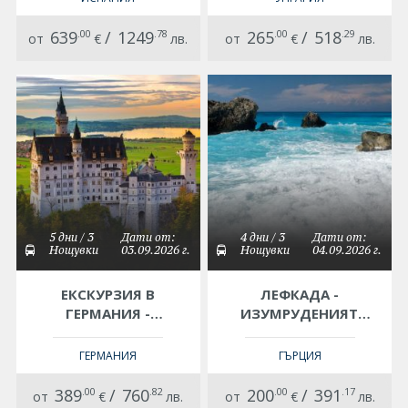
ИСПАНИЯ!
639
.00
/
1249
.78
265
.00
/
518
.29
от
€
лв.
от
€
лв.
5 дни / 3
Дати от:
4 дни / 3
Дати от:
Нощувки
03.09.2026 г.
Нощувки
04.09.2026 г.
ЕКСКУРЗИЯ В
ЛЕФКАДА -
ГЕРМАНИЯ -
ИЗУМРУДЕНИЯТ
БАВАРСКИ ЗАМЪЦИ
ОСТРОВ (3
НОЩУВКИ)
ГЕРМАНИЯ
ГЪРЦИЯ
389
.00
/
760
.82
200
.00
/
391
.17
от
€
лв.
от
€
лв.