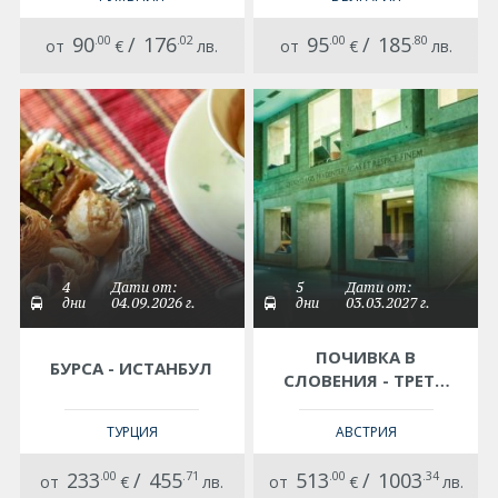
КОНСТАНЦА И
ПЕЩЕРА-
МАМАЯ
КРУШУНСКИ
90
.00
/
176
.02
95
.00
/
185
.80
от
€
лв.
от
€
лв.
ВОДОПАДИ
4
Дати от:
5
Дати от:
дни
04.09.2026 г.
дни
03.03.2027 г.
ПОЧИВКА В
БУРСА - ИСТАНБУЛ
СЛОВЕНИЯ - ТРЕТИ
МАРТ - СПА КУРОРТ
РИМСКЕ ТЕРМЕ
ТУРЦИЯ
АВСТРИЯ
233
.00
/
455
.71
513
.00
/
1003
.34
от
€
лв.
от
€
лв.