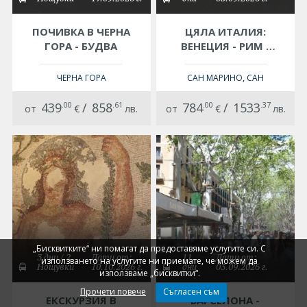
ПОЧИВКА В ЧЕРНА
ЦЯЛА ИТАЛИЯ:
ГОРА - БУДВА
ВЕНЕЦИЯ - РИМ -
НЕАПОЛ -
ФЛОРЕНЦИЯ
ЧЕРНА ГОРА
САН МАРИНО, САН
МАРИНО
439
.00
/
858
.61
784
.00
/
1533
.37
от
€
лв.
от
€
лв.
„Бисквитките“ ни помагат да предоставяме услугите си. С
3 дни / 2
Дати от:
11
Дати от:
използването на услугите ни приемате, че можем да
Нощувки
10.10.2026 г.
дни
03.09.2026 г.
използваме „бисквитки“.
Прочети повече
Съгласен съм
ЕКСКУРЗИЯ В
БАРСЕЛОНА -