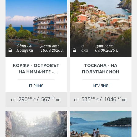
5 дни / 4
Дати от:
8
Дати от:
Нощувки
18.09.2026 г.
дни
09.09.2026 г.
КОРФУ - ОСТРОВЪТ
ТОСКАНА - НА
НА НИМФИТЕ -
ПОЛУПАНСИОН
ХОТЕЛ POTAMAKI
BEACH 3*
ГЪРЦИЯ
ИТАЛИЯ
290
.00
/
567
.19
535
.00
/
1046
.37
от
€
лв.
от
€
лв.