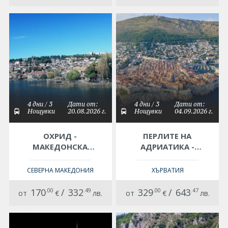
4 дни / 3
Дати от:
4 дни / 3
Дати от:
Нощувки
20.08.2026 г.
Нощувки
04.09.2026 г.
ОХРИД -
ПЕРЛИТЕ НА
МАКЕДОНСКА
АДРИАТИКА -
РОМАНТИКА -
ЕКСКУРЗИЯ С
ЕКСКУРЗИЯ С
АВТОБУС
СЕВЕРНА МАКЕДОНИЯ
ХЪРВАТИЯ
АВТОБУС С
ОТПЪТУВАНЕ ОТ
170
.00
/
332
.49
329
.00
/
643
.47
от
€
лв.
от
€
лв.
СОФИЯ