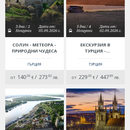
3 дни / 2
Дати от:
5 дни / 4
Дати от:
Нощувки
05.09.2026 г.
Нощувки
02.09.2026 г.
СОЛУН - МЕТЕОРА -
ЕКСКУРЗИЯ В
ПРИРОДНИ ЧУДЕСА
ТУРЦИЯ -
ИСТАНБУЛ -
ВЪЛШЕБНИЯТ СВЯТ
ГЪРЦИЯ
ТУРЦИЯ
НА ОРИЕНТА, С
АВТОБУС НА
140
.00
/
273
.82
229
.00
/
447
.89
от
€
лв.
от
€
лв.
БЪЛГАРСКИ ЕЗИК