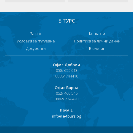
Е-ТУРС
За нас
Контакти
Условия за пътуване
Политика за лични данни
Документи
Бюлетин
Офис Добрич
058/ 655 613
0886/ 744410
Офис Варна
052/ 460 546
0882/ 224 420
Е-MAIL
info@e-tours.bg