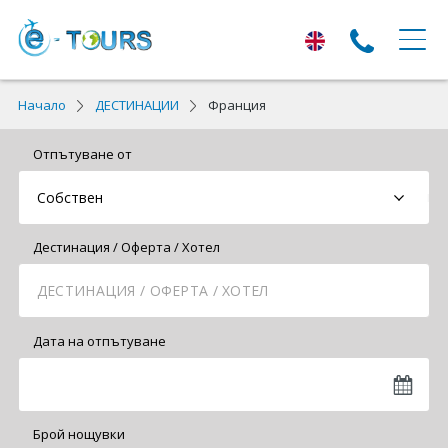
ЕКСКУРЗИИ
Начало
ДЕСТИНАЦИИ
Франция
Екскурзии с тръгване от Варна
Отпътуване от
Екскурзии в Европа
Автобусни екскурзии
Дестинация / Оферта / Хотел
Самолетни екскурзии
ПОЧИВКИ
Дата на отпътуване
Почивки с тръгване от Варна
Лято 2026
Брой нощувки
Най-търсени оферти