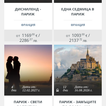
ПРАЗНИЦИ
ДИСНИЛЕНД -
ЕДНА СЕДМИЦА В
Празници в България
ПАРИЖ
ПАРИЖ
Предколедни
ФРАНЦИЯ
ФРАНЦИЯ
Нова година
1169
.00
/
1093
.00
/
от
€
от
€
2286
.37
2137
.72
лв.
лв.
Великден 2026
ЕКЗОТИКА
Екзотични почивки
КРУИЗИ
САМОЛЕТНИ БИЛЕТИ
4
Дати от:
12
Дати от:
дни
12.02.2027 г.
дни
16.08.2026 г.
ХОТЕЛИ
ПАРИЖ - СВЕТИ
ПАРИЖ - ЗАМЪЦИТЕ
Хотели в България