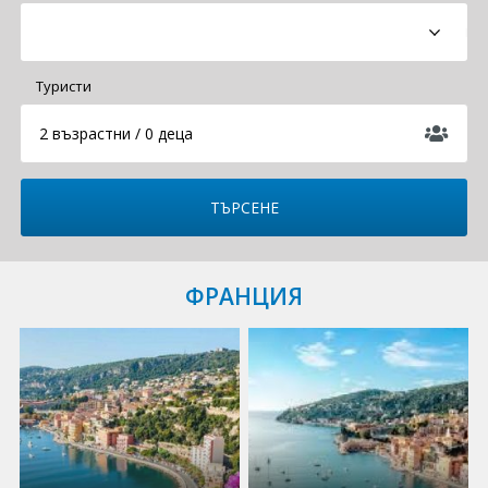
Круизи
Туристи
Уикенд програми
2 възрастни / 0 деца
ДЕСТИНАЦИИ
Египет
Чехия
Тунис
ФРАНЦИЯ
България
Китай
Румъния
Албания