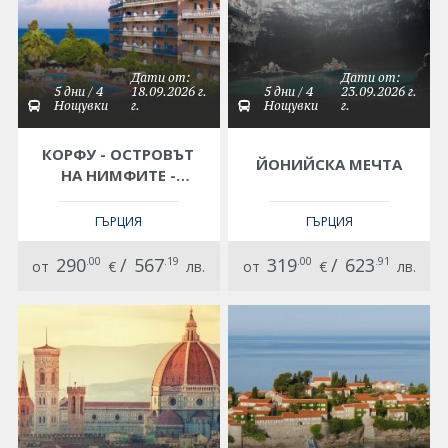
Дати от:
Дати от:
5 дни / 4
18.09.2026 г.
5 дни / 4
23.09.2026 г.
Нощувки
г.
Нощувки
г.
КОРФУ - ОСТРОВЪТ
ЙОНИЙСКА МЕЧТА
НА НИМФИТЕ -
ХОТЕЛ POTAMAKI
BEACH 3*
ГЪРЦИЯ
ГЪРЦИЯ
290
.00
/
567
.19
319
.00
/
623
.91
от
€
лв.
от
€
лв.