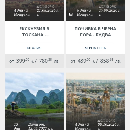
Дати от:
Дати от:
4 дни / 3
21.08.2026 г.
6 дни / 5
17.09.2026 г.
Нощувки
г.
Нощувки
г.
ЕКСКУРЗИЯ В
ПОЧИВКА В ЧЕРНА
ТОСКАНА –
ГОРА - БУДВА
СЪРЦЕТО НА
ИТАЛИЯ, СЪС
ИТАЛИЯ
ЧЕРНА ГОРА
САМОЛЕТ, НА
БЪЛГАРСКИ ЕЗИК!
399
.00
/
780
.38
439
.00
/
858
.61
от
€
лв.
от
€
лв.
Дати от:
13
Дати от:
4 дни / 3
08.10.2026 г.
дни
12.05.2027 г. г.
Нощувки
г.