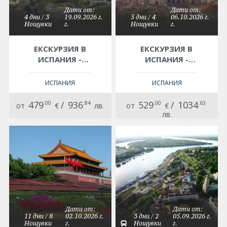
Дати от:
Дати от:
4 дни / 3
19.09.2026 г.
5 дни / 4
06.10.2026 г.
Нощувки
г.
Нощувки
г.
ЕКСКУРЗИЯ В
ЕКСКУРЗИЯ В
ИСПАНИЯ -
ИСПАНИЯ -
САНТАНДЕР -
КРАСОТАТА НА
КУЛТУРА, ИСТОРИЯ
БИСКАЙСКИЯ
ИСПАНИЯ
ИСПАНИЯ
И СТИЛ!
ЗАЛИВ
479
.00
/
936
.84
529
.00
/
1034
.63
от
€
лв.
от
€
лв.
Дати от:
Дати от:
11 дни / 8
02.10.2026 г.
3 дни / 2
05.09.2026 г.
Нощувки
г.
Нощувки
г.