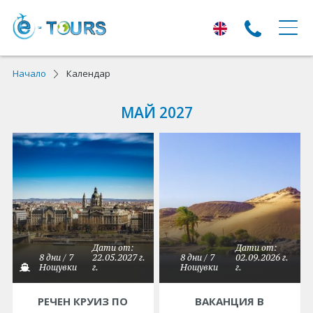
ЕКСКУРЗИИ
Начало
Календар
Екскурзии с тръгване от Варна
МАЙ 2027
Екскурзии в Европа
Автобусни екскурзии
Самолетни екскурзии
ПОЧИВКИ
Дати от:
Дати от:
Почивки с тръгване от Варна
8 дни / 7
22.05.2027 г.
8 дни / 7
02.09.2026 г.
Нощувки
г.
Нощувки
г.
Лято 2026
РЕЧЕН КРУИЗ ПО
ВАКАНЦИЯ В
Най-търсени оферти