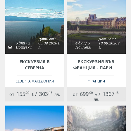
Дати от:
Дати от:
3 дни / 2
05.09.2026 г.
4 дни / 3
18.09.2026 г.
Нощувки
г.
Нощувки
г.
ЕКСКУРЗИЯ В
ЕКСКУРЗИЯ ВЪВ
СЕВЕРНА
ФРАНЦИЯ - ПАРИЖ -
МАКЕДОНИЯ-
ГРАДЪТ НА
ОХРИД -
СВЕТЛИНАТА
СЕВЕРНА МАКЕДОНИЯ
ФРАНЦИЯ
МАКЕДОНСКА
ПРИКАЗКА -
155
.00
/
303
.15
699
.00
/
1367
.13
от
€
лв.
от
€
НАСТАНЯВАНЕ В
лв.
ХОТЕЛ - ЕКСКУРЗИЯ
С АВТОБУС С
ОТПЪТУВАНЕ ОТ
СОФИЯ