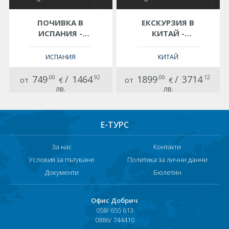
ПОЧИВКА В
ЕКСКУРЗИЯ В
ИСПАНИЯ -
КИТАЙ -
ТЕНЕРИФЕ -
ПОДНЕБЕСНАТА
ОСТРОВЪТ НА
ИМПЕРИЯ -
ИСПАНИЯ
КИТАЙ
ВЕЧНОТО ЛЯТО!
ШАНХАЙ, СУДЖОУ,
ХАНДЖОУ,
749
.00
/
1464
.92
1899
.00
/
3714
.12
от
€
от
€
ХУАНШАН И
лв.
лв.
НИНБО- С ВОДАЧ
ОТ БЪЛГАРИЯ!
ПОЛЕТ ОТ ВАРНА!
Е-ТУРС
За нас
Контакти
Условия за пътуване
Политика за лични данни
Документи
Бюлетин
Офис Добрич
058/ 655 613
0886/ 744410