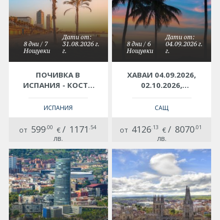
Дати от:
Дати от:
8 дни / 7
31.08.2026 г.
8 дни / 6
04.09.2026 г.
Нощувки
г.
Нощувки
г.
ПОЧИВКА В
ХАВАИ 04.09.2026,
ИСПАНИЯ - КОСТА
02.10.2026,
БРАВА, 7 FB, ХОТЕЛ
31.05.2027,
3* – СЪС САМОЛЕТ
25.06.2027,
ИСПАНИЯ
САЩ
И ОБСЛУЖВАНЕ НА
01.10.2027
БЪЛГАРСКИ ЕЗИК!
599
.00
/
1171
.54
4126
.13
/
8070
.01
от
€
от
€
ГАРАНТИРАНИ
лв.
лв.
МЕСТА!