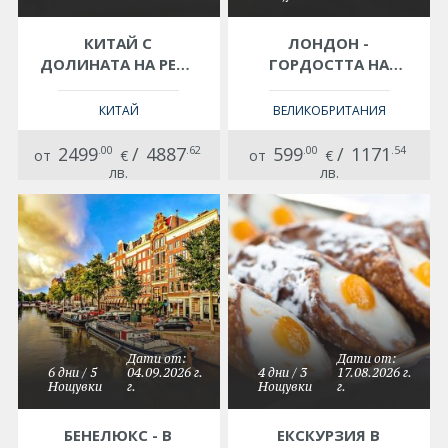
КИТАЙ С
ЛОНДОН -
ДОЛИНАТА НА РЕКА
ГОРДОСТТА НА
ЛИ
КОРОНАТА - 3
НОЩУВКИ,
КИТАЙ
ВЕЛИКОБРИТАНИЯ
ЕКСКУРЗИЯ СЪС
САМОЛЕТ! ПОЛЕТ
2499
.00
/
4887
.62
599
.00
/
1171
.54
от
€
от
€
ОТ СОФИЯ!
лв.
лв.
Дати от:
Дати от:
6 дни / 5
04.09.2026 г.
4 дни / 3
17.08.2026 г.
Нощувки
г.
Нощувки
г.
БЕНЕЛЮКС - В
ЕКСКУРЗИЯ В