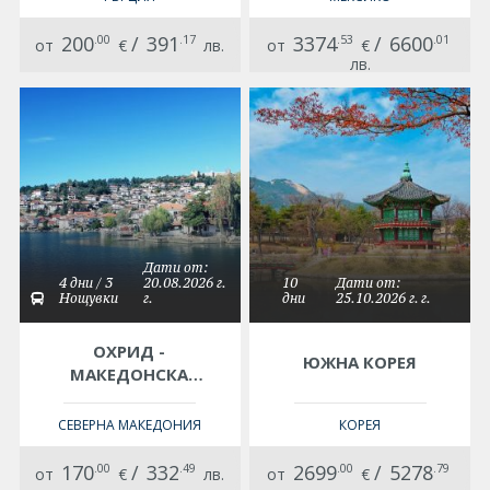
01.05.2027,
11.05.2027,
200
.00
/
391
.17
3374
.53
/
6600
.01
от
€
лв.
от
€
09.10.2027
лв.
Дати от:
4 дни / 3
20.08.2026 г.
10
Дати от:
Нощувки
г.
дни
25.10.2026 г. г.
ОХРИД -
ЮЖНА КОРЕЯ
МАКЕДОНСКА
РОМАНТИКА -
ЕКСКУРЗИЯ С
СЕВЕРНА МАКЕДОНИЯ
КОРЕЯ
АВТОБУС С
ОТПЪТУВАНЕ ОТ
170
.00
/
332
.49
2699
.00
/
5278
.79
от
€
лв.
от
€
СОФИЯ