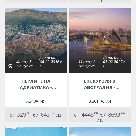
лв.
Дати от:
Дати от:
4 дни / 3
04.09.2026 г.
11 дни / 8
03.02.2027 г.
Нощувки
г.
Нощувки
г.
ПЕРЛИТЕ НА
ЕКСКУРЗИЯ В
АДРИАТИКА -
АВСТРАЛИЯ -
ЕКСКУРЗИЯ С
ЧУДЕСАТА НА
АВТОБУС
АВСТРАЛИЯ -
ХЪРВАТИЯ
АВСТРАЛИЯ
МЕЛБЪРН,
ГОЛЕМИЯТ
329
.00
/
643
.47
4445
.00
/
8693
.66
от
€
лв.
от
€
БАРИЕРЕН РИФ,
лв.
СИДНИ И СИНИТЕ
ПЛАНИНИ!