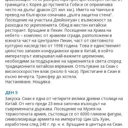
границата с Корея до пустинята Гоби и се оприличава
често на дълъг дракон (21 хил. км.). Името на Чанчън в
превод на български означава „дълга защитна стена“.
Посещение на участъка Дзюйонгуан с възможност за
разходка по укрепленията. Обяд в местен китайски
ресторант. Връщане в Пекин. Посещение на Храма на
небето – комплекс от храмови сгради, разположени в
южната част на Централен Пекин, част от световното
културно наследство от 1998 година. Това е единственият
цялостно запазен конфуциански храм в Китай, в който
императорът извършвал най-важните церемонии,
необходими за поддържане на хармонията в света според
традиционните китайски вярвания. Отпътуване за Сиан с
високоскоростен влак (около 6 часа). Пристигане в Сиан в
късно вечерта. Трансфер до хотела.
Настаняване. Нощувка.
ДЕН 5
Закуска. Сиан е една от четирите велики древни столици на
Китай. От него преди 23 века започва възходът на
съвременната държава. Посещение на Музея на
теракотената армия, състояща се от 6000 глинени фигури,
символизиращи армията на император Цин Шъ Хуан,
изработена след 240 г. пр. н. е. Връщане в центъра на Сиан.