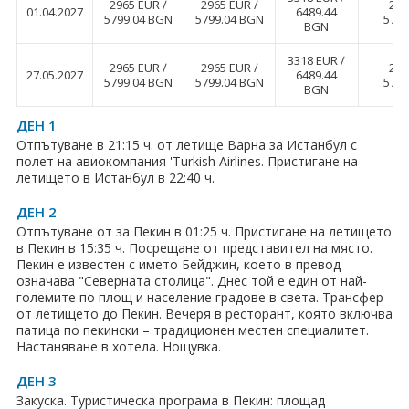
ПРАЗНИЦИ
2965 EUR ∕
2965 EUR ∕
296
01.04.2027
6489.44
5799.04 BGN
5799.04 BGN
5799
BGN
Празници в България
3318 EUR ∕
2965 EUR ∕
2965 EUR ∕
296
27.05.2027
6489.44
Предколедни
5799.04 BGN
5799.04 BGN
5799
BGN
Нова година
ДЕН 1
Отпътуване в 21:15 ч. от летище Варна за Истанбул с
Великден 2026
полет на авиокомпания 'Turkish Airlines. Пристигане на
летището в Истанбул в 22:40 ч.
ЕКЗОТИКА
ДЕН 2
Отпътуване от за Пекин в 01:25 ч. Пристигане на летището
Екзотични почивки
в Пекин в 15:35 ч. Посрещане от представител на място.
Пекин е известен с името Бейджин, което в превод
КРУИЗИ
означава "Северната столица". Днес той е един от най-
големите по площ и население градове в света. Трансфер
от летището до Пекин. Вечеря в ресторант, която включва
САМОЛЕТНИ БИЛЕТИ
патица по пекински – традиционен местен специалитет.
Настаняване в хотела. Нощувка.
ХОТЕЛИ
ДЕН 3
Хотели в България
Закуска. Туристическа програма в Пекин: площад