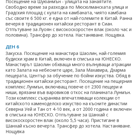
Посещение на Шуюанмън - улицата на занаятите.
Свободно време за разходка по Мюсюлманската улица и
Градския площад с кулата на камбаната, чиято камбана
със своите 6 500 кг. е една от най-големите в Китай. Ранна
вечеря в традиционен китайски ресторант в Сиан.
Отпътуване за Луоян с високоскоростен влак (около час и
половина). Трансфер до хотела. Настаняване. Нощувка.
ДЕН 6
Закуска. Посещение на манастира Шаолин, най-големия
будиски храм в Китай, включен в списъка на ЮНЕСКО.
Манастирът Шаолин обхваща много вълнуващи атракции
като Залата на небесните царе, Зала Махавира, Дхарма
пещерата, Център за обучение по бойни изкуства. Обяд в
традиционен китайски ресторант. Посещение на пещерния
комплекс Лунмън, включващ повече от 2300 пещери и
ниши, врязани във варовиков откос на планината Лунмън.
Този комплекс съхранява впечатляващи колекции от
китайското каменоделско изкуство на късните династии
Северна Уей и Тан от 4-10 век, а от 2000 година е включен
в списъка на ЮНЕСКО. Отпътуване за Шанхай с
високоскоростен влак (около 5,5 часа). Пристигане в
Шанхай късно вечерта. Трансфер до хотела. Настаняване.
Нощувка