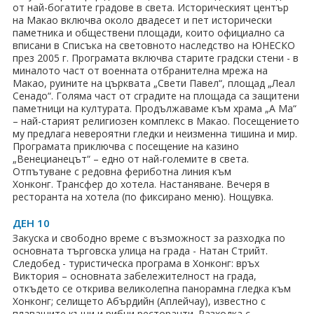
от най-богатите градове в света. Историческият център
на Макао включва около двадесет и пет исторически
паметника и обществени площади, които официално са
вписани в Списъка на световното наследство на ЮНЕСКО
през 2005 г. Програмата включва старите градски стени - в
миналото част от военната отбранителна мрежа на
Макао, руините на църквата „Свети Павел“, площад „Леал
Сенадо“. Голяма част от сградите на площада са защитени
паметници на културата. Продължаваме към храма „A Мa“
– най-старият религиозен комплекс в Макао. Посещението
му предлага невероятни гледки и неизменна тишина и мир.
Програмата приключва с посещение на казино
„Венецианецът“ – едно от най-големите в света.
Отпътуване с редовна фериботна линия към
Хонконг. Трансфер до хотела. Настаняване. Вечеря в
ресторанта на хотела (по фиксирано меню). Нощувка.
ДЕН 10
Закуска и свободно време с възможност за разходка по
основната търговска улица на града - Натан Стрийт.
Следобед - туристическа програма в Хонконг: връх
Виктория – основната забележителност на града,
откъдето се открива великолепна панорамна гледка към
Хонконг; селището Абърдийн (Аплейчау), известно с
плаващите къщи и рибни ресторанти. Разходка с