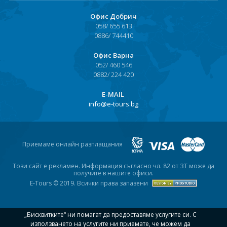
Офис Добрич
058/ 655 613
0886/ 744410
Офис Варна
052/ 460 546
0882/ 224 420
Е-MAIL
info@e-tours.bg
Приемаме онлайн разплащания
Този сайт е рекламен. Информация съгласно чл. 82 от ЗТ може да
получите в нашите офиси.
E-Tours © 2019. Всички права запазени
„Бисквитките“ ни помагат да предоставяме услугите си. С
използването на услугите ни приемате, че можем да