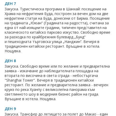
ДЕН 7
Закуска. Туристическа програма в Шанхай: посещение на
Храма на нефритения Буда, построен за вечен дом на две
нефритени статуи на Буда, донесени от Бирма. Посещение
на градината „Ююан“ (Градината на радостта), считана за
една от най-изящните градини, типичен представител на
класическото китайско парково изкуство. Свободно време
за разходка по крайбрежния булевард „Бунд“
и пешеходната търговска улица „Нaнджин“. Вечеря в
традиционен китайски ресторант. Връщане в хотела.
Нощувка.
ДЕН 8
Закуска. Свободно време или по желание и предварителна
заявка - изкачване до наблюдателната площадка на
втората по височина в света сграда - небостъргача
"Shanghai Tower". Вечеря в традиционен китайски
ресторант. По желание и предварителна заявка - вечерен
круиз по река Хуанпу с великолепна панорама към
светлинното шоу в модерния бизнес район на града.
Връщане в хотела. Нощувка.
ДЕН 9
Закуска. Трансфер до летището за полет до Макао - един