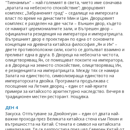
"Тиенанмън" – най-големият в света, чието име означава
„вратата на небесното спокойствие”; дворцовият
Хотели в чужбина
комплекс „Забраненият град“ – седалище на имперската
власт по време на династиите Мин и Цин. Дворцовият
ЕЗИКОВО УЧИЛИЩЕ
комплекс е разделен на две части – Външен двор, където
се намират церемониалните зали, и Вътрешен двор –
SUMMER ENGLISH TALENTS ACADEMY
официалната резиденция на императора и императрицата.
Вътрешният двор е проектиран по една от основните
концепции на древната китайска философия „Ян и Ин“ –
ВХОД ЗА АГЕНТИ
двете противоположни сили, които се допълват взаимно и
преливат една в друга. В Двореца на небесната чистота,
олицетворяващ Ян, се помещават покоите на императора,
а в Двореца на земното спокойствие, олицетворяващ Ин,
е резиденцията на императрицата. Между тях се намира
Залата на единството, символизираща единството на
императорската двойка. Програмата продължава с
посещение на Летния дворец – един от най-ярките
примери за китайското архитектурно наследство. Вечеря в
традиционен местен ресторант. Нощувка.
ДЕН 4
Закуска. Отпътуване за Дзюйонгуан – един от двата най-
важни прохода през Великата китайска стена към Пекин и
вътрешността на Китай. Стената е символ на китайската
цивилизация. Тя се разпростира през цял Северен Китай от