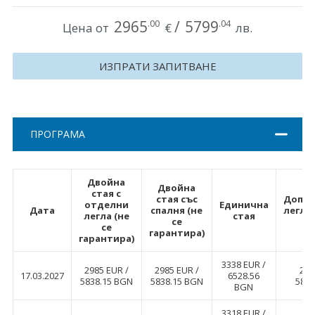
Хърватия
2965
/
5799
.00
.04
Цена от
€
лв.
Гърция
ИЗПРАТИ ЗАПИТВАНЕ
Италия
Австрия
ПРОГРАМА
Сърбия - E-Tours
Турция
Двойна
Двойна
стая с
Унгария
стая със
Допъ
отделни
Единична
Дата
спалня (не
легло
легла (не
стая
се
Испания
се
гарантира)
гарантира)
Франция
3338 EUR ∕
2985 EUR ∕
2985 EUR ∕
298
17.03.2027
6528.56
5838.15 BGN
5838.15 BGN
5838
BGN
Швеция
3318 EUR ∕