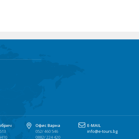
обрич
Офис Варна
Е-MAIL
 613
052/ 460 546
info@e-tours.bg
4410
0882/ 224 420