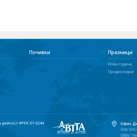
Почивки
Празници
Нова година
Предколедни
а дейност
#РКК-01-6244
Офис Д
058/ 655
0886/ 74