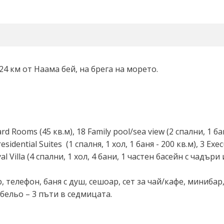
4 км от Наама бей, на брега на морето.
 Rooms (45 кв.м), 18 Family pool/sea view (2 спални, 1 бан
residential Suites (1 спалня, 1 хол, 1 баня - 200 кв.м), 3 Exec
Royal Villa (4 спални, 1 хол, 4 бани, 1 частен басейн с чад
 телефон, баня с душ, сешоар, сет за чай/кафе, минибар,
 бельо – 3 пъти в седмицата.