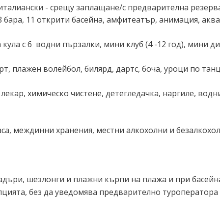
(италиански - срещу заплащане/с предварителна резерв
бара, 11 открити басейна, амфитеатър, анимация, аквап
 кула с 6 водни пързалки, мини клуб (4 -12 год), мини д
орт, плажен волейбол, билярд, дартс, боча, уроци по танц
, лекар, химическо чистене, детегледачка, наргиле, вод
а маса, междинни хранения, местни алкохолни и безалкох
адъри, шезлонги и плажни кърпи на плажа и при басейна
пцията, без да уведомява предварително туроператора