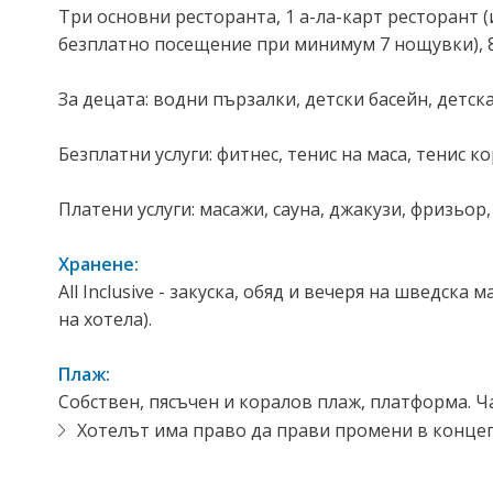
Три основни ресторанта, 1 а-ла-карт ресторант 
безплатно посещение при минимум 7 нощувки), 8 
За децата: водни пързалки, детски басейн, детска
Безплатни услуги: фитнес, тенис на маса, тенис к
Платени услуги: масажи, сауна, джакузи, фризьор
Хранене:
All Inclusive - закуска, обяд и вечеря на шведск
на хотела).
Плаж:
Собствен, пясъчен и коралов плаж, платформа. Ч
Хотелът има право да прави промени в конце