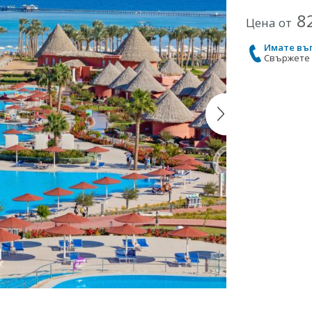
8
Цена от
Имате въ
Свържете с