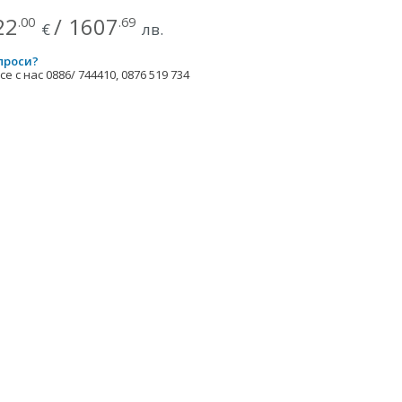
22
/
1607
.00
.69
€
лв.
проси?
е с нас 0886/ 744410, 0876 519 734