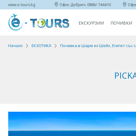
Офис Добрич: 0886/ 744410
Офис
www.e-tours.bg
ЕКСКУРЗИИ
ПОЧИВКИ
Начало
ЕКЗОТИКА
Почивка в Шарм ел Шейх, Египет със с
PICK