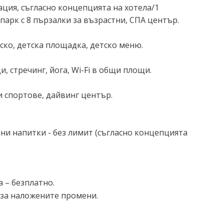
ация, съгласно концепцията на хотела/1
арк с 8 пързалки за възрастни, СПА център.
иско, детска площадка, детско меню.
и, стречинг, йога, Wi-Fi в общи площи.
ни спортове, дайвинг център.
олни напитки - без лимит (съгласно концепцията
 – безплатно.
 за наложените промени.