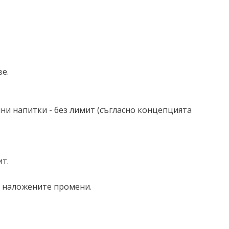
е.
олни напитки - без лимит (съгласно концепцията
т.
а наложените промени.