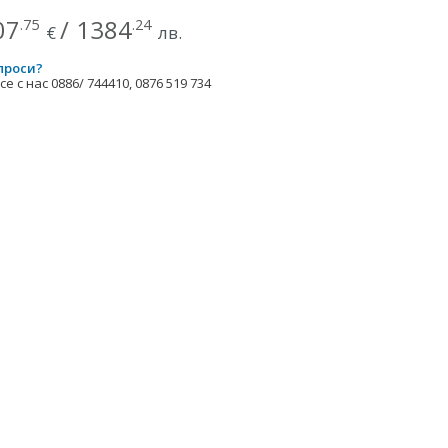
07
/
1384
.75
.24
€
лв.
проси?
е с нас 0886/ 744410, 0876 519 734