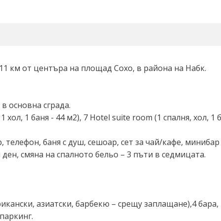
11 км от центъра на площад Сохо, в района на Набк.
в основна сграда.
 хол, 1 баня - 44 м2), 7 Hotel suite room (1 спалня, хол, 1 
 телефон, баня с душ, сешоар, сет за чай/кафе, минибар (
 ден, смяна на спалното бельо – 3 пъти в седмицата.
икански, азиатски, барбекю – срещу заплащане),4 бара,
паркинг.