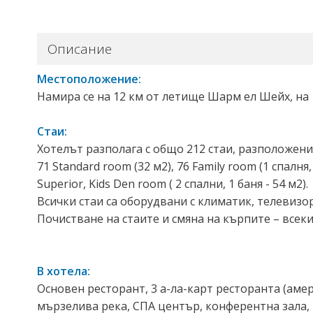
Описание
Местоположение:
Намира се на 12 км от летище Шарм ел Шейх, на 
Стаи:
Хотелът разполага с общо 212 стаи, разположени 
71 Standard room (32 м2), 76 Family room (1 спалня, 1
Superior, Kids Den room ( 2 спални, 1 баня - 54 м2).
Всички стаи са оборудвани с климатик, телевизор,
Почистване на стаите и смяна на кърпите – всеки
В хотела:
Основен ресторант, 3 а-ла-карт ресторанта (амер
мързелива река, СПА център, конферентна зала, 