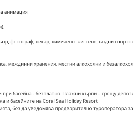
ка анимация.
).
ьор, фотограф, лекар, химическо чистене, водни спортов
а маса, междинни хранения, местни алкохолни и безалкох
и при басейна - безплатно. Плажни кърпи – срещу депози
 и басейните на Coral Sea Holiday Resort.
ията, без да уведомява предварително туроператора з