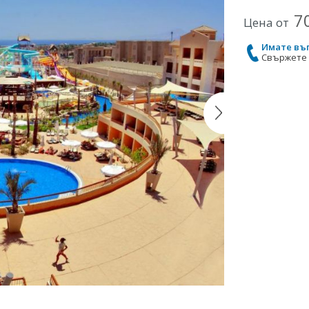
7
Цена от
Имате въ
Свържете с