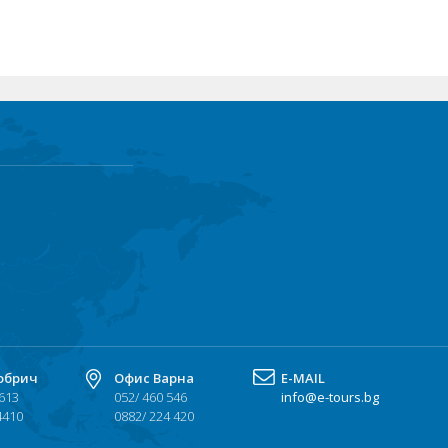
обрич
Офис Варна
Е-MAIL
 613
052/ 460 546
info@e-tours.bg
4410
0882/ 224 420