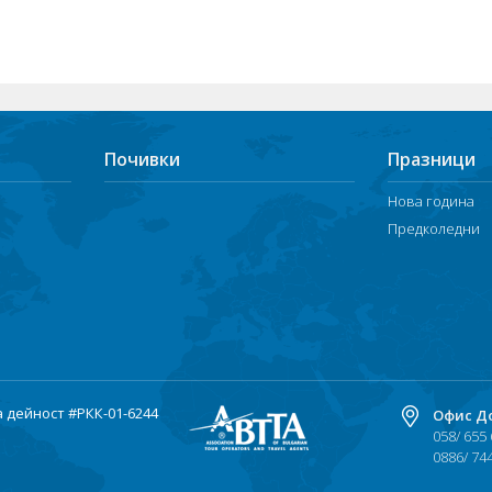
Почивки
Празници
Нова година
Предколедни
а дейност
#РКК-01-6244
Офис Д
058/ 655
0886/ 74