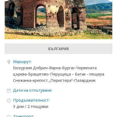
Круизи
Уикенд програми
ДЕСТИНАЦИИ
Египет
БЪЛГАРИЯ
Чехия
Маршрут:
Тунис
Екскурзия Добрич-Варна-Бургас-Червената
църква-Брацигово-Перущица – Батак - пещера
България
Снежанка-крепост „Перистера“-Пазарджик
Китай
Дати на отпътуване:
Продължителност:
Румъния
3 дни / 2 Нощувки
Албания
Транспорт: