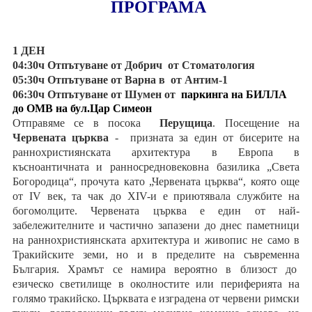
ПРОГРАМА
Хотели в чужбина
ЕЗИКОВО УЧИЛИЩЕ
1 ДЕН
04:30ч Отпътуване от Добрич от Стоматология
SUMMER ENGLISH TALENTS ACADEMY
05:30ч Отпътуване от Варна в от Антим-1
06:30ч Отпътуване от Шумен
от
паркинга на БИЛЛА
до ОМВ на бул.Цар Симеон
ВХОД ЗА АГЕНТИ
Отправяме се в посока
Перущица
. Посещение на
Червената църква
- призната за един от бисерите на
раннохристиянската архитектура в Европа в
късноантичната и ранносредновековна базилика „Света
Богородица“, прочута като „Червената църква“, която още
от IV век, та чак до ХIV-и е приютявала службите на
богомолците. Червената църква е един от най-
забележителните и частично запазени до днес паметници
на раннохристиянската архитектура и живопис не само в
Тракийските земи, но и в пределите на съвременна
България. Храмът се намира вероятно в близост до
езическо светилище в околностите или периферията на
голямо тракийско. Църквата е изградена от червени римски