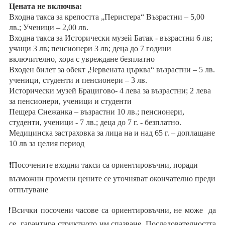
Цената не включва:
Входна такса за крепостта „Перистера“ Възрастни – 5,00
лв.; Ученици – 2,00 лв.
Входна такса за Исторически музей Батак - възрастни 6 лв;
учащи 3 лв; пенсионери 3 лв; деца до 7 години
включително, хора с увреждане безплатно
Входен билет за обект „Червената църква“ възрастни – 5 лв.
ученици, студенти и пенсионери – 3 лв.
Исторически музей Брацигово- 4 лева за възрастни; 2 лева
за пенсионери, ученици и студенти
Пещера Снежанка – възрастни 10 лв.; пенсионери,
студенти, ученици - 7 лв.; деца до 7 г. - безплатно.
Медицинска застраховка за лица на и над 65 г. – доплащане
10 лв за целия период
❗Посочените входни такси са ориентировъчни, поради
възможни промени цените се уточняват окончателно преди
отпътуване
❗Всички посочени часове са ориентировъчни, не може да
се гарантира стриктното им спазване. Последователността