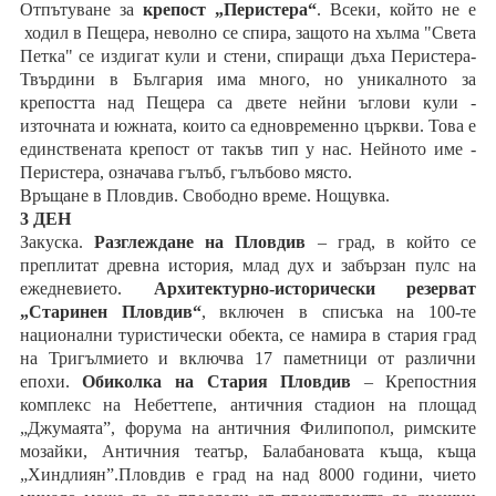
Отпътуване за
крепост „Перистера“
. Всеки, който не e
ходил в Пещера, неволно се спира, защото на хълма "Света
Петка" се издигат кули и стени, спиращи дъха Перистера-
Твърдини в България има много, но уникалното за
крепостта над Пещера са двете нейни ъглови кули -
източната и южната, които са едновременно църкви. Това е
единствената крепост от такъв тип у нас. Нейното име -
Перистера, означава гълъб, гълъбово място.
Връщане в Пловдив. Свободно време. Нощувка.
3 ДЕН
Закуска.
Разглеждане на Пловдив
– град, в който се
преплитат древна история, млад дух и забързан пулс на
ежедневието.
Архитектурно-исторически резерват
„Старинен Пловдив“
, включен в списъка на 100-те
национални туристически обекта, се намира в стария град
на Тригълмието и включва 17 паметници от различни
епохи.
Обиколка на Стария Пловдив
– Крепостния
комплекс на Небеттепе, античния стадион на площад
„Джумаята”, форума на античния Филипопол, римските
мозайки, Античния театър, Балабановата къща, къща
„Хиндлиян”.Пловдив е град на над 8000 години, чието