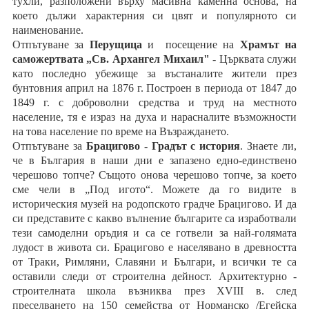
тухли, разположени върху масивна каменна основа, на
което дължи характерния си цвят и популярното си
наименование.
Отпътуване за
Перущица
и посещение на
Храмът на
саможертвата „Св. Архангел Михаил"
- Църквата служи
като последно убежище за въстаналите жители през
бунтовния април на 1876 г. Построен в периода от 1847 до
1849 г. с доброволни средства и труд на местното
население, тя е израз на духа и нарасналите възможности
на това население по време на Възраждането.
Отпътуване за
Брацигово - Градът с история
. Знаете ли,
че в България в наши дни е запазено едно-единствено
черешово топче? Същото онова черешово топче, за което
сме чели в „Под игото“. Можете да го видите в
историческия музей на родопското градче Брацигово. И да
си представите с какво вълнение българите са изработвали
тези самоделни оръдия и са се готвели за най-голямата
лудост в живота си. Брацигово е населявано в древността
от Траки, Римляни, Славяни и Българи, и всички те са
оставили следи от строителна дейност. Архитектурно -
строителната школа възниква през ХVІІІ в. след
преселването на 150 семейства от Норманско /Егейска