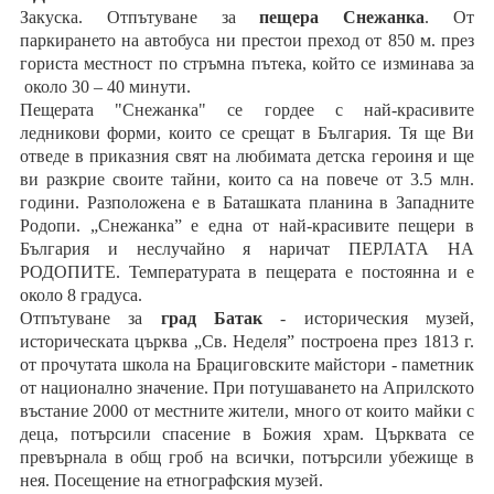
Закуска. Отпътуване за
пещера Снежанка
. От
паркирането на автобуса ни престои преход от 850 м. през
гориста местност по стръмна пътека, който се изминава за
около 30 – 40 минути.
Пещерата "Снежанка" се гордее с най-красивите
ледникови форми, които се срещат в България. Тя ще Ви
отведе в приказния свят на любимата детска героиня и ще
ви разкрие своите тайни, които са на повече от 3.5 млн.
години. Разположена е в Баташката планина в Западните
Родопи. „Снежанка” е една от най-красивите пещери в
България и неслучайно я наричат ПЕРЛАТА НА
РОДОПИТЕ. Температурата в пещерата е постоянна и е
около 8 градуса.
Отпътуване за
град Батак
- историческия музей,
историческата църква „Св. Неделя” построена през 1813 г.
от прочутата школа на Брациговските майстори - паметник
от национално значение. При потушаването на Априлското
въстание 2000 от местните жители, много от които майки с
деца, потърсили спасение в Божия храм. Църквата се
превърнала в общ гроб на всички, потърсили убежище в
нея. Посещение на етнографския музей.