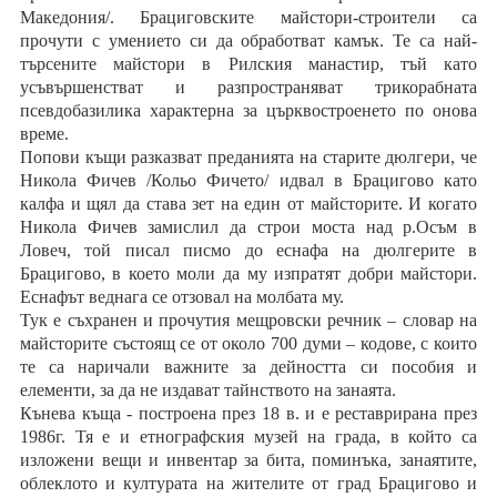
Македония/. Брациговските майстори-строители са
прочути с умението си да обработват камък. Те са най-
търсените майстори в Рилския манастир, тъй като
усъвършенстват и разпространяват трикорабната
псевдобазилика характерна за църквостроенето по онова
време.
Попови къщи разказват преданията на старите дюлгери, че
Никола Фичев /Кольо Фичето/ идвал в Брацигово като
калфа и щял да става зет на един от майсторите. И когато
Никола Фичев замислил да строи моста над р.Осъм в
Ловеч, той писал писмо до еснафа на дюлгерите в
Брацигово, в което моли да му изпратят добри майстори.
Еснафът веднага се отзовал на молбата му.
Тук е съхранен и прочутия мещровски речник – словар на
майсторите състоящ се от около 700 думи – кодове, с които
те са наричали важните за дейността си пособия и
елементи, за да не издават тайнството на занаята.
Кънева къща - построена през 18 в. и е реставрирана през
1986г. Тя е и етнографския музей на града, в който са
изложени вещи и инвентар за бита, поминъка, занаятите,
облеклото и културата на жителите от град Брацигово и