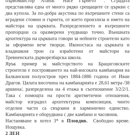
първомайстор Атанас “Насе Гърнето” . Сградата
представлява една от много рядко срещащите се църкви с
два купола. За по-добра акустика по вътрешните стени са
вградени стомни и гърнета, от което произлиза и името на
майстора на църквата. Разпределението и вътрешните
пропорции са оразмерени учудващо точно. Външната
архитектура на църквата говори за нейните строители като
за оформени вече творци. Иконостаса на църквата и
владишкия трон са изработени от майстори на
Тревненската дърворезбарска школа.
Ярък пример за майсторството на Брациговските
строители е построяването на най-високата камбанария на
Балканския полуостров през 1884-1886 година от Иван
Драгов. Цялата височина на камбанарията е 28,61 метра /38
аршина/, разпределена на 4 етажа в съотношение 3/2/2/1.
Така с помощта на прости аритметични отношения,
майстор изградил архитектурна композиция, чиито
отделни части са свързани в хармонично единство.
Камбанарията е оборудвана с две камбани и часовник.
Настаняване в хотел 3* в
Пловдив.
Свободно време.
Нощувка.
2 ДЕН