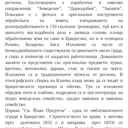
региона. Експозицията е изработена в няколко
направления: “Земеделие”, “Дърводобив”, ”Занаяти”.
Показано е с фотоси и оригинални инструменти
обработката на земята, извършването на
розопреработването в 150 гюлпани /розоварни/, тъй като в
миналото маслодайната роза е заемала големи площи
обработваема земя не само в Брацигово, но и в селищата
Розово, Козарско, Бяга. Изложени са части от
бичкиджийниците съществували по рекичките около града,
а също и инвентар от кацарски работилници. Домашните
занаяти са представени със оригинални предмети: хурки,
вретено, мотовилки, дараци, стан за тъкане на черги.
Изложени са и традиционните облекла от региона. В
етнографската сбирка на Кънева къща може да се видят и
брациговските празници и обичаи. Тук са изложени
обредни пити и хлябове, подредени са и три интериора, на
бедно земеделско семейство, средно заможно и заможно
семейство.
Църква "Св. Йоан Предтеча" - една от емблематичните
сгради в Брацигово . Строителството на храма е започва
през далечната 1832 г. и завършва през 1833г. от