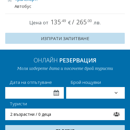
Автобус
Хърватия
Гърция
135
/
265
.49
.00
Цена от
€
лв.
Италия
ИЗПРАТИ ЗАПИТВАНЕ
Австрия
Сърбия - E-Tours
ОНЛАЙН
РЕЗЕРВАЦИЯ
Моля изберете дата и посочете брой туристи
Турция
Унгария
Дата на отпътуване
Брой нощувки
Испания
Туристи
Франция
2 възрастни / 0 деца
Швеция