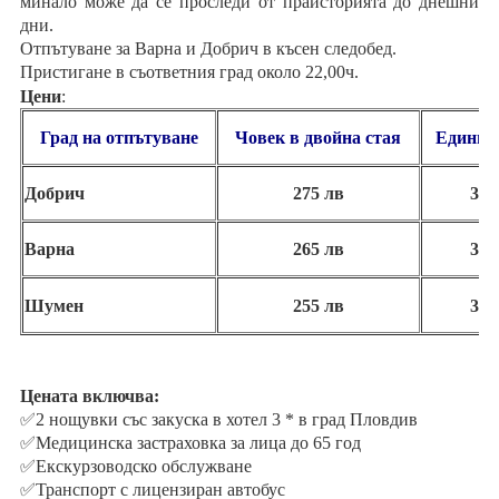
минало може да се проследи от праисторията до днешни
дни.
Отпътуване за Варна и Добрич в късен следобед.
Пристигане в съответния град около 22,00ч.
Цени
:
Град на отпътуване
Ч
овек
в двойна стая
Единич
Добрич
275 лв
325
Варна
265 лв
315
Шумен
255 лв
305
Цената включва:
✅2 нощувки със закуска в хотел 3 * в град Пловдив
✅Медицинска застраховка за лица до 65 год
✅Екскурзоводско обслужване
✅Транспорт с лицензиран автобус