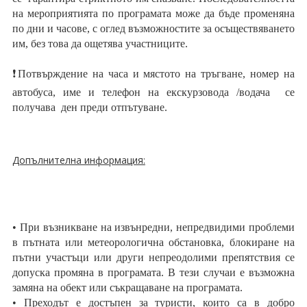
на мероприятията по програмата може да бъде променяна
по дни и часове, с оглед възможностите за осъществяването
им, без това да ощетява участниците.
❗Потвърждение на часа и мястото на тръгване, номер на
автобуса, име и телефон на екскурзовода /водача се
получава ден преди отпътуване.
Допълнителна информация:
• При възникване на извънредни, непредвидими проблеми
в пътната или метеорологична обстановка, блокиране на
пътни участъци или други непреодолими препятствия се
допуска промяна в програмата. В тези случаи е възможна
замяна на обект или съкращаване на програмата.
• Преходът е достъпен за туристи, които са в добро