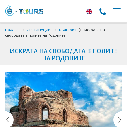
ЕКСКУРЗИИ
Начало
ДЕСТИНАЦИИ
България
Искрата на
свободата в полите на Родопите
Екскурзии с тръгване от Варна
ИСКРАТА НА СВОБОДАТА В ПОЛИТЕ
Екскурзии в Европа
НА РОДОПИТЕ
Автобусни екскурзии
Самолетни екскурзии
ПОЧИВКИ
Почивки с тръгване от Варна
Лято 2026
Най-търсени оферти