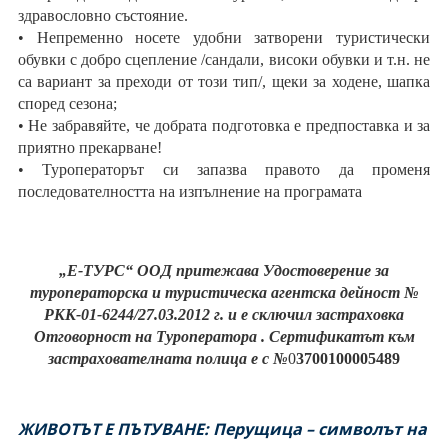
здравословно състояние.
• Непременно носете удобни затворени туристически
обувки с добро сцепление /сандали, високи обувки и т.н. не
са вариант за преходи от този тип/, щеки за ходене, шапка
според сезона;
• Не забравяйте, че добрата подготовка е предпоставка и за
приятно прекарване!
• Туроператорът си запазва правото да променя
последователността на изпълнение на програмата
„Е-ТУРС“ ООД притежава Удостоверение за
туроператорска и туристическа агентска дейност №
РКК-01-6244/27.03.2012 г. и е сключил застраховка
Отговорност на Туроператора . Сертификатът към
застрахователната полица е с
№
0
3700100005489
ЖИВОТЪТ Е ПЪТУВАНЕ: Перущица – символът на