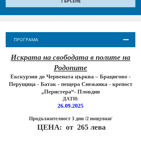
ПРАЗНИЦИ
Празници в България
Предколедни
ПРОГРАМА
Нова година
Великден 2026
Искрата на свободата в полите на
Родопите
ЕКЗОТИКА
Екскурзия до Червената църква – Брацигово -
Екзотични почивки
Перущица - Батак - пещера Снежанка - крепост
„Перистера“- Пловдив
КРУИЗИ
ДАТИ:
26.09.2025
САМОЛЕТНИ БИЛЕТИ
Продължителност 3 дни /2 нощувки/
ХОТЕЛИ
ЦЕНА: от 265 лева
Хотели в България