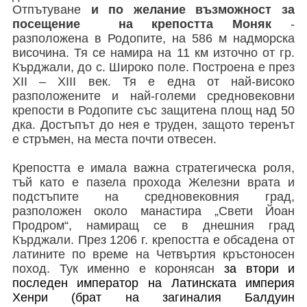
Отпътуване
и по желание възможност за
посещение на крепостта Моняк
-
разположена в Родопите, на 586 м надморска
височина. Тя се намира на 11 км източно от гр.
Кърджали, до с. Широко поле. Построена е през
XII – XIII век. Тя е една от най-високо
разположените и най-големи средновековни
крепости в Родопите със защитена площ над 50
дка. Достъпът до нея е труден, защото теренът
е стръмен, на места почти отвесен.
Крепостта е имала важна стратегическа роля,
тъй като е пазела прохода Железни врата и
подстъпите на средновековния град,
разположен около манастира „Свети Йоан
Продром“, намиращ се в днешния град
Кърджали. През 1206 г. крепостта е обсадена от
латините по време на Четвъртия кръстоносен
поход. Тук именно е коронясан
за втори и
последен император на Латинската империя
Хенри (брат на загиналия Балдуин