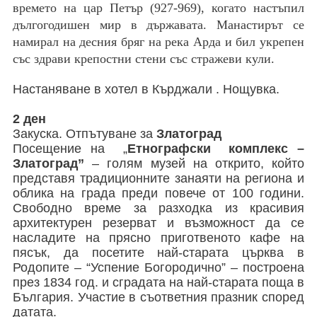
времето на цар Петър (927-969), когато настъпил
дългогодишен мир в държавата. Манастирът се
намирал на десния бряг на река Арда и бил укрепен
със здрави крепостни стени със стражеви кули.
Настаняване в хотел в Кърджали . Нощувка.
2 ден
Закуска. Отпътуване за
Златоград
Посещение на „
Етнографски комплекс –
Златоград”
– голям музей на открито, който
представя традиционните занаяти на региона и
облика на града преди повече от 100 години.
Свободно време за разходка из красивия
архитектурен резерват и възможност да се
насладите на прясно приготвеното кафе на
пясък, да посетите най-старата църква в
Родопите – “Успение Богородично” – построена
през 1834 год. и сградата на най-старата поща в
България. Участие в съответния празник според
датата.