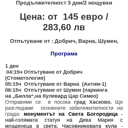
Продължителност 3 дни/2 нощувки
Хотели в чужбина
Цена: от 145 евро /
ЕЗИКОВО УЧИЛИЩЕ
283,60 лв
SUMMER ENGLISH TALENTS ACADEMY
Отпътуване от : Добрич, Варна, Шумен,
ВХОД ЗА АГЕНТИ
Програма
1 ден
04:15ч Отпътуване от Добрич
(Стоматология)
05:15ч
Отпътуване от Варна
(Антим-1)
06:15ч Отпътуване от Шумен (
паркинга
на
„
Би
л
ла
“,на булевард Цар Симео
)
Отправяме се в посока
град Хасково.
Ще
разгледаме основните забележителности на
града:
монументът
на Света Богородица
-
най-голямата статуя на Дева Мария
с
младенеца в света;
Часовниковата кула
-