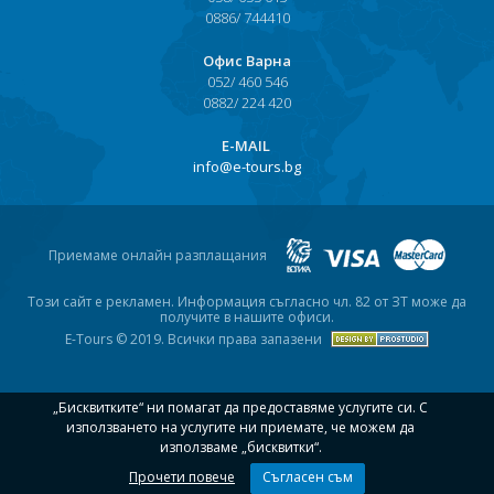
0886/ 744410
Офис Варна
052/ 460 546
0882/ 224 420
Е-MAIL
info@e-tours.bg
Приемаме онлайн разплащания
Този сайт е рекламен. Информация съгласно чл. 82 от ЗТ може да
получите в нашите офиси.
E-Tours © 2019. Всички права запазени
„Бисквитките“ ни помагат да предоставяме услугите си. С
използването на услугите ни приемате, че можем да
използваме „бисквитки“.
Прочети повече
Съгласен съм