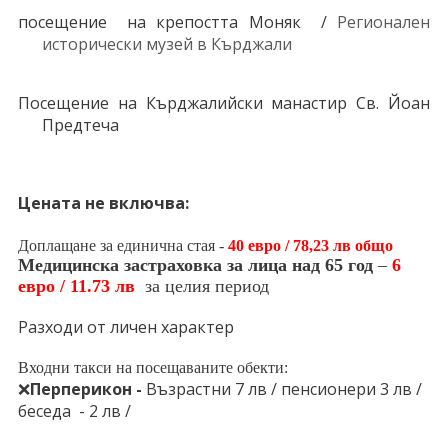
посещение на крепостта Моняк /
Регионален
исторически музей в Кърджали
Посещение на Кърджалийски манастир Св.
Йоан
Предтеча
Цената не включва:
Доплащане за единична стая -
40 евро / 78,23 лв общо
Медицинска застраховка за лица над 65 год
–
6
евро / 11.73 лв
за целия период
Разходи от личен характер
Входни такси на посещаваните обекти:
❌
Перперикон -
Възрастни 7 лв / пенсионери 3 лв /
беседа - 2 лв /