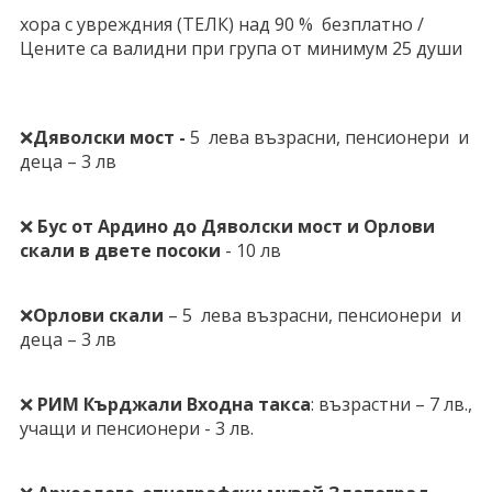
хора с увреждния (ТЕЛК) над 90 % безплатно /
Цените са валидни при група от минимум 25 души
❌
Дяволски мост -
5 лева възрасни, пенсионери и
деца – 3 лв
❌
Бус от Ардино до Дяволски мост и Орлови
скали в двете посоки
- 10 лв
❌
Орлови скали
– 5 лева възрасни, пенсионери и
деца – 3 лв
❌
РИМ Кърджали Входна такса
: възрастни – 7 лв.,
учащи и пенсионери - 3 лв.