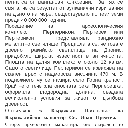
петна са от манганови конкреции. За тях се
смята, че са резултат от вулканични изригвания
на дъното на море, съществувало по тези земи
преди 40 000 000 години.
Посещение на археологическия
комплекс
Перперикон
. Перперек или
Перперикон представлява грандиозно
мегалитно светилище. Предполага се, че това е
древно тракийско светилище на Дионис,
придобило широка известност в античността.
Площта на целия комплекс е около 12 кв.км.
Самото светилище Перперикон се извисява на
скален връх с надморска височина 470 м. В
подножието му се намира село Горна крепост.
Край него тече златоносната река Перперешка,
оформила плодородна долина, създала
великолепни условия за живот от дълбока
древност.
Отпътуване за
Кърджал
и
. Посещение
на
Кърджалийски манастир Св. Йоан Предтеча
-
Според археолозите манастирът бил съграден по