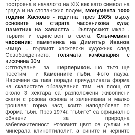
построена в началото на
XIX
век като символ на
града и на стопанския подем
,
Монумента 1000
години Хасково
- издигнат през 1985г върху
основите на старата часовникова кула;
П
аметник на Завистта
- българският Икар -
първия и единствен в света;
Слънчевият
часовник
;
паметника на Димитър Иванов
-Лицо
- първият хасковски художник след
Освобождението;
голямата камбанария с
височина 30м
Отпътуване за
Перперикон.
По пътя ще
посетим и
Каменните гъби
. Фото пауза.
Наречени са така поради причудливата форма
на скалистите образувания там. На площ от
около 3 хектара са разположени живописни
скали с розова основа и зеленикава и малко
“рошава” горна част, които наподобяват по
форма гъби. През 1974г. “гъбите” са официално
обявени за природна
забележителност. Розовият цвят се дължи на
минерала клиноптилолит, а сините и черните