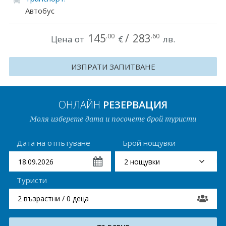
Автобус
Хърватия
Гърция
145
/
283
.00
.60
Цена от
€
лв.
Италия
ИЗПРАТИ ЗАПИТВАНЕ
Австрия
Сърбия - E-Tours
ОНЛАЙН
РЕЗЕРВАЦИЯ
Моля изберете дата и посочете брой туристи
Турция
Унгария
Дата на отпътуване
Брой нощувки
Испания
Туристи
Франция
2 възрастни / 0 деца
Швеция