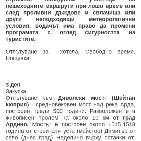
пешеходните маршрути при лошо време или
след проливни дъждове и свлачища или
други неподходящи метеорологични
условия, водачът има право да промени
програмата с оглед сигурността на
туристите.
Отпътуване за хотела. Свободно време.
Нощувка.
3 ден
Закуска.
Отпътуване към
Дяволски мост- (Шейтан
кюприя
) - средновековен мост над река Арда,
построен преди 500 години. Разположен е в
живописен пролом на около 10 км от
град
Ардино.
Мостът е построен около 1515-1518
година от строителя уста (майстор) Димитър от
село (днес град) Неделино върху останки от