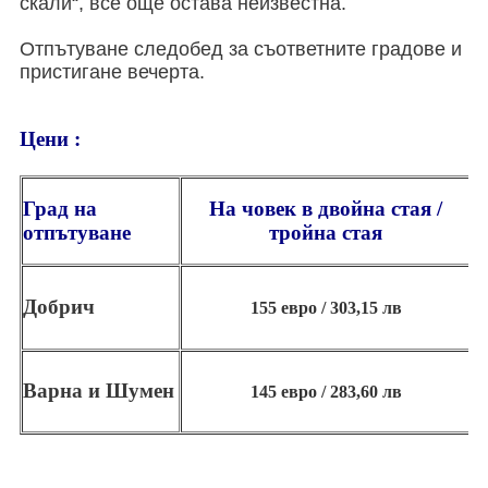
скали“, все още остава неизвестна.
Отпътуване следобед за съответните градове и
пристигане вечерта.
Цени :
Град на
На човек
в двойна стая /
отпътуване
тройна стая
1
Добрич
155 евро / 303,15 лв
Варна и Шумен
145 евро / 283,60 лв