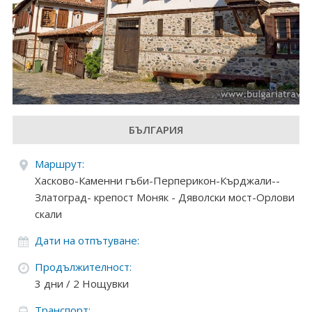
Круизи
Уикенд програми
ДЕСТИНАЦИИ
Египет
БЪЛГАРИЯ
Чехия
Маршрут:
Тунис
Хасково-Каменни гъби-Перперикон-Кърджали--
Златоград- крепост Моняк - Дяволски мост-Орлови
България
скали
Китай
Дати на отпътуване:
Продължителност:
Румъния
3 дни / 2 Нощувки
Албания
Транспорт: