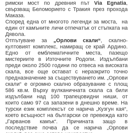
римски мост по древния път
Via Egnatia
,
свързващ Беломорието с Тракия през прохода
Маказа.
Според една от многото легенди за моста, на
един от камъните личи отпечатък от стъпката на
Дявола.
Отпътуване за
„Орлови скали“
, скално-
култовият комплекс, намиращ се край Ардино.
Едно от емблематичните места, пазещо
мистериите в Източните Родопи. Издълбани
преди около 2500 години по отвеса на високата
скала, все още остават с неразкрито точно
предназначение за съществуването им. „Орлови
скали“ е огромно скално образувание с площ
586 кв.м. Върху вулканичната скала са били
издълбани над 100 трапецовидни ниши, от
които само 97 са запазени в днешно време. На
турски език комплексът се нарича „Кузгун кая“,
което всъщност на български се превежда като
„Гарванов камък“. Причината защо в
последствие почва да се нарича „Орлови