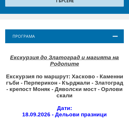
ПРАЗНИЦИ
Празници в България
Предколедни
ПРОГРАМА
Нова година
Великден 2026
Екскурзия до Златоград и магията на
ЕКЗОТИКА
Родопите
Екзотични почивки
Екскурзия по маршрут: Хасково - Каменни
гъби - Перперикон - Кърджали - Златоград
КРУИЗИ
- крепост Моняк - Дяволски мост - Орлови
скали
САМОЛЕТНИ БИЛЕТИ
Дати:
ХОТЕЛИ
18.09.2026 - Дельови празници
Хотели в България