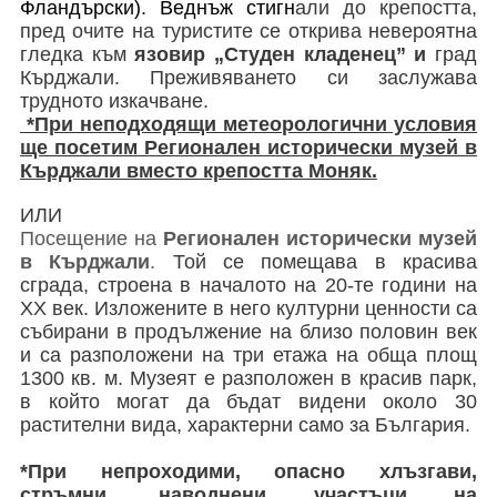
Фландърски). Веднъж стигн
али до крепостта,
пред очите на туристите се открива невероятна
гледка към
язовир „Студен кладенец” и
град
Кърджали. Преживяването си заслужава
трудното изкачване.
*При неподходящи метеорологични условия
ще посетим Регионален исторически музей в
Кърджали вместо крепостта Моняк.
ИЛИ
Посещение на
Регионален исторически музей
в Кърджали
.
Той се помещава в красива
сграда, строена в началото на 20-те години на
ХХ век. Изложените в него културни ценности са
събирани в продължение на близо половин век
и са разположени на три етажа на обща площ
1300 кв. м. Музеят е разположен в красив парк,
в който могат да бъдат видени около 30
растителни вида, характерни само за България.
*При непроходими, опасно хлъзгави,
стръмни, наводнени участъци на