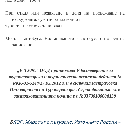
под 6 дни – 100%
При отказ или неявяване в деня на провеждане на
екскурзията, сумите, заплатени от
туриста, не се възстановяват.
Места в автобуса: Настаняването в автобуса е по ред на
записване.
„Е-ТУРС“ ООД притежава Удостоверение за
туроператорска и туристическа агентска дейност №
РКК-01-6244/27.03.2012 г. и е сключил застраховка
Отговорност на Туроператора . Сертификатът към
застрахователната полица е с
№03700100006139
Б
ЛОГ : Животът е пътуване: Източните Родопи –