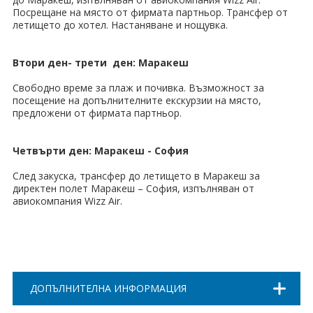
Посрещане на място от фирмата партньор. Трансфер от
Хотели в чужбина
летището до хотел. Настаняване и нощувка.
ЕЗИКОВО УЧИЛИЩЕ
Втори ден- трети ден: Маракеш
SUMMER ENGLISH TALENTS ACADEMY
Свободно време за плаж и почивка. Възможност за
посещение на допълнителните екскурзии на място,
ВХОД ЗА АГЕНТИ
предложени от фирмата партньор.
Четвърти ден: Маракеш - София
След закуска, трансфер до летището в Маракеш за
директен полет Маракеш – София, изпълняван от
авиокомпания Wizz Air.
ДОПЪЛНИТЕЛНА ИНФОРМАЦИЯ