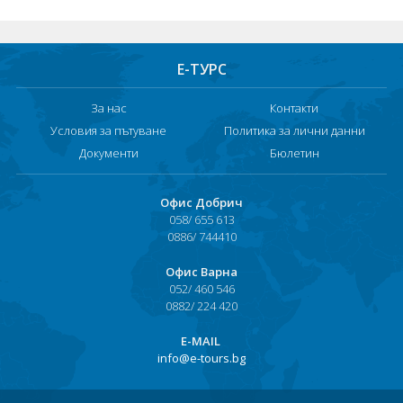
Е-ТУРС
За нас
Контакти
Условия за пътуване
Политика за лични данни
Документи
Бюлетин
Офис Добрич
058/ 655 613
0886/ 744410
Офис Варна
052/ 460 546
0882/ 224 420
Е-MAIL
info@e-tours.bg