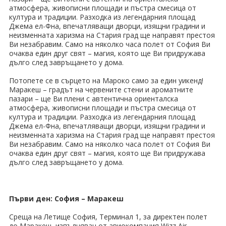
ПРАЗНИЦИ
атмосфера, живописни площади и пъстра смесица от
култура и традиции. Разходка из легендарния площад
Празници в България
Джема ел-Фна, впечатляващи дворци, изящни градини и
неизменната харизма на Стария град ще направят престоя
Ви незабравим. Само на няколко часа полет от София Ви
Предколедни
очаква един друг свят – магия, която ще Ви придружава
дълго след завръщането у дома.
Нова година
Потопете се в сърцето на Мароко само за един уикенд!
Великден 2026
Маракеш – градът на червените стени и ароматните
пазари – ще Ви плени с автентична ориенталска
атмосфера, живописни площади и пъстра смесица от
ЕКЗОТИКА
култура и традиции. Разходка из легендарния площад
Джема ел-Фна, впечатляващи дворци, изящни градини и
Екзотични почивки
неизменната харизма на Стария град ще направят престоя
Ви незабравим. Само на няколко часа полет от София Ви
очаква един друг свят – магия, която ще Ви придружава
КРУИЗИ
дълго след завръщането у дома.
САМОЛЕТНИ БИЛЕТИ
ХОТЕЛИ
Първи ден: София – Маракеш
Среща на Летище София, Терминал 1, за директен полет
Хотели в България
до Маракеш, изпълняван от авиокомпания Wizz Air.