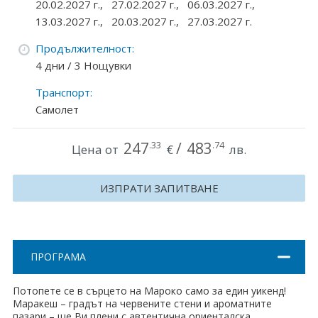
20.02.2027 г.,
27.02.2027 г.,
06.03.2027 г.,
Хърватия
13.03.2027 г.,
20.03.2027 г.,
27.03.2027 г.
Гърция
Продължителност:
4 дни / 3 Нощувки
Италия
Транспорт:
Австрия
Самолет
Сърбия - E-Tours
247
/
483
.33
.74
Цена от
€
лв.
Турция
ИЗПРАТИ ЗАПИТВАНЕ
Унгария
Испания
ПРОГРАМА
Франция
Швеция
Потопете се в сърцето на Мароко само за един уикенд!
Маракеш – градът на червените стени и ароматните
пазари – ще Ви плени с автентична ориенталска