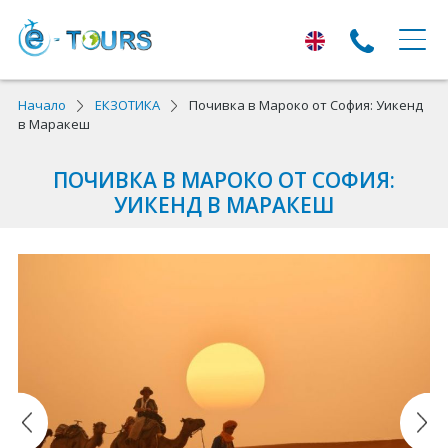
ЕКСКУРЗИИ
Начало
ЕКЗОТИКА
Почивка в Мароко от София: Уикенд
в Маракеш
Екскурзии с тръгване от Варна
ПОЧИВКА В МАРОКО ОТ СОФИЯ:
Екскурзии в Европа
УИКЕНД В МАРАКЕШ
Автобусни екскурзии
Самолетни екскурзии
ПОЧИВКИ
Почивки с тръгване от Варна
Лято 2026
Най-търсени оферти