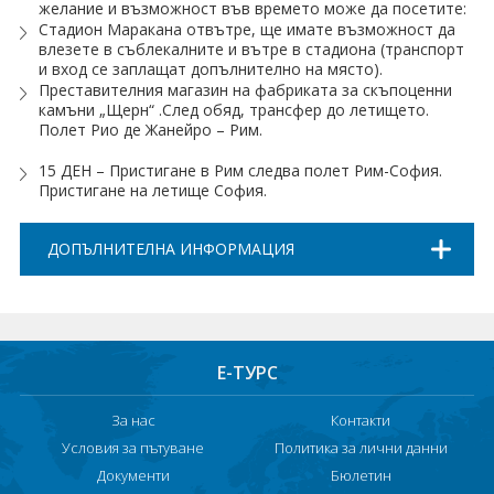
желание и възможност във времето може да посетите:
Стадион Маракана отвътре, ще имате възможност да
влезете в съблекалните и вътре в стадиона (транспорт
и вход се заплащат допълнително на място).
Преставителния магазин на фабриката за скъпоценни
камъни „Щерн“ .След обяд, трансфер до летището.
Полет Рио де Жанейро – Рим.
15 ДЕН – Пристигане в Рим следва полет Рим-София.
Пристигане на летище София.
ДОПЪЛНИТЕЛНА ИНФОРМАЦИЯ
Е-ТУРС
За нас
Контакти
Условия за пътуване
Политика за лични данни
Документи
Бюлетин