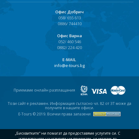
Офис Добрич
058/ 655 613
0886/ 744410
Офис Варна
052/ 460 546
0882/ 224 420
Е-MAIL
info@e-tours.bg
Приемаме онлайн разплащания
Този сайт е рекламен. Информация съгласно чл. 82 от ЗТ може да
получите в нашите офиси.
E-Tours © 2019. Всички права запазени
„Бисквитките“ ни помагат да предоставяме услугите си. С
използването на услугите ни приемате, че можем да