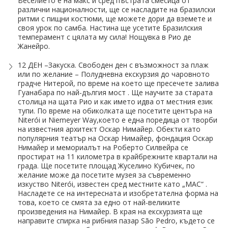
Веселието е на макс и сред пъстрата смесица от
различни националности, ще се насладите на бразилски
ритми с пищни костюми, ще можете дори да вземете и
своя урок по самба. Настина ще усетите Бразилския
темперамент с цялата му сила! Нощувка в Рио де
Жанейро.
12 ДЕН –Закуска. Свободен ден с възможност за плаж
или по желание – Полудневна екскурзия до чаровното
градче Нитерой, по време на което ще пресечете залива
Гуанабара по най-дългия мост . Ще научите за старата
столица на щата Рио и как името идва от местния език
тупи. По време на обиколката ще посетите центъра на
Niterói и Niemeyer Way,което е една поредица от творби
на известния архитект Оскар Нимайер. Обекти като
популярния театър на Оскар Нимайер, фондация Оскар
Нимайер и мемориалът на Роберто Силвейра се
простират на 11 километра в крайбрежните квартали на
града. Ще посетите площад Жуселино Кубичек, по
желание може да посетите музея за съвременно
изкуство Niterói, известен сред местните като „MAC“ .
Насладете се на интересната и изобретателна форма на
това, което се смята за едно от най-великите
произведения на Нимайер. В края на екскурзията ще
направите спирка на рибния пазар São Pedro, където се