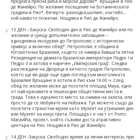
предлага прясна риба и морски дарове*. Връщане в Рио
де Жанейро. По желание посещение на Ботаническата
градина в Рио*. Вечерта -разходка,шопинг, коктейл....
кой-каквото пожелае. Нощувка в Рио де Жанейро.
13 ДЕН –Закуска. Свободен ден в Рио де Жанейро или по
желание и срещу допълнително заплащане –
еднодневна екскурзия до Петрополис с исторически
привкус и включен обяд*. Петрополис е община в
Югоизточна Бразилия, където се намира бившата лятна
Резиденция на двамата бразилски императори Педро І и
Педро ІІ и затова е наречен „Имперския град”. Следва
разглеждане на Двореца и китното градче Петрополис,
което ще ви даде още един поглед към многоликата
Бразилия Връщане в хотела в Рио към 16.00 ч. След
обяд по желание може да посетите площад Мауа, едно
от най-красивите и пешеходни обществени места в
града. Това е идеалното място за снимки на залеза, или
просто да се любувате на пейзажа. Тук можете също да
посетите страхотни музеи като Музеят на утрешния ден
или Музеят на изкуствата. Площадът е част от Porto
Maravilha, проект, който съживи доста атрактивно
центъра на Рио. Нощувка в Рио де Жанейро.
14 ДЕН -Закуска. Свободно време за лични интереси, при