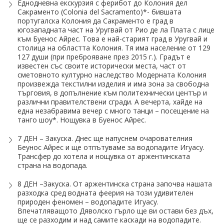
Еднодневна екскурзия с ферибот до Колония дел
Сакраменто (Colonia del Sacramento)*- бившата
португалска Колония да Сакраменто е град в
югозападната част на Уругвай от Рио де ла Плата с лице
към Буенос Айрес. Това е най-старият град в Уругвай и
столица на областта Колония. Тя има население от 129
127 души (при преброяване през 2015 г.). Градът е
известен със своите исторически места, част от
сметовното културно наследство Модерната Колония
произвежда текстилни изделия и има зона за свободна
търговия, в допълнение към политехнически център и
различни правителствени сгради. А вечерта, хайде на
една незабравима вечер с много танци – посещение на
танго шоу*. Нощувка в Буенос Айрес.
7 ДЕН – Закуска. Днес ще напуснем очарователния
Беунос Айрес и ще отпътуваме за водопадите Игуасу.
Трансфер до хотела и нощувка от аржентинската
страна на водопада.
8 ДЕН –Закуска. От аржентинска страна започва нашата
разходка сред водната феерия на този удивителен
природен феномен – водопадите Игуасу.
Впечатляващото Дяволско гърло ще ви остави без дъх,
ще се разходим и над самите каскади на водопадите.