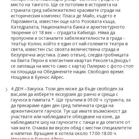
място на тангото. Ще се потопим в историята на
страната сред забележително красивите сгради на
историческия комплекс Пласа де Майо, където е
Парламента, известен още като Розовата къща,
Катедралата, Националната банка и архитектурното
творение от 18 век – сградата Кабилдо. Няма да
пропуснем и останалите забележителности в града -
театър Колон, който е един от най-големите театри в
света, известен със своята величествена сграда и
безупречна акустика. (само отвън), следва гробницата
на Евита Перон в елегантния квартал Реколета,(входът
се заплаща на място само с карта) Палермо с фото-стоп
на площада на Обединените нации. Свободно време.
Нощувка в Буенос Айрес.
4 ДЕН –Закуска. Този ден може да бъде свободен за
вас,или да изберете екскурзия до ранчо и среща с
гаучоси в пампата *. Ще тръгнем в 09.00 ч. сутринта, за
да прекараме един ден сред типичната среда на
аржентинските гаучоси. Тук ще имате възможност да
участвате или наблюдавате обяздване на коне, да
наблюдавате шоу на гаучосите с танци и да опитате от
чая мате. Очаква ви вкусен обяд с местни специалитети
и напитки. Връщане в хотела около 17.00-18.00 ч.
Нощувка в Буенос Айрес.