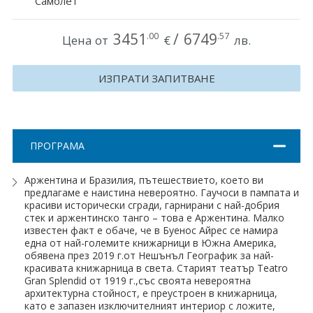
Самолет
Хърватия
3451
/
6749
.00
.57
Цена от
€
лв.
Гърция
Италия
ИЗПРАТИ ЗАПИТВАНЕ
Австрия
Сърбия - E-Tours
ПРОГРАМА
Турция
Аржентина и Бразилия, пътешествието, което ви
предлагаме е наистина невероятно. Гаучоси в пампата и
Унгария
красиви исторически сгради, гарнирани с най-добрия
стек и аржентинско танго – това е Аржентина. Малко
Испания
известен факт е обаче, че в Буенос Айрес се намира
една от най-големите книжарници в Южна Америка,
обявена през 2019 г.от Нешънъл Географик за най-
Франция
красивата книжарница в света. Старият театър Teatro
Gran Splendid от 1919 г.,със своята невероятна
Швеция
архитектурна стойност, е преустроен в книжарница,
като е запазен изключителният интериор с ложите,