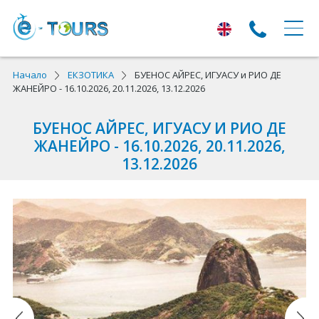
ЕКСКУРЗИИ
Начало
ЕКЗОТИКА
БУЕНОС АЙРЕС, ИГУАСУ и РИО ДЕ
ЖАНЕЙРО - 16.10.2026, 20.11.2026, 13.12.2026
Екскурзии с тръгване от Варна
БУЕНОС АЙРЕС, ИГУАСУ И РИО ДЕ
Екскурзии в Европа
ЖАНЕЙРО - 16.10.2026, 20.11.2026,
13.12.2026
Автобусни екскурзии
Самолетни екскурзии
ПОЧИВКИ
Почивки с тръгване от Варна
Лято 2026
Най-търсени оферти