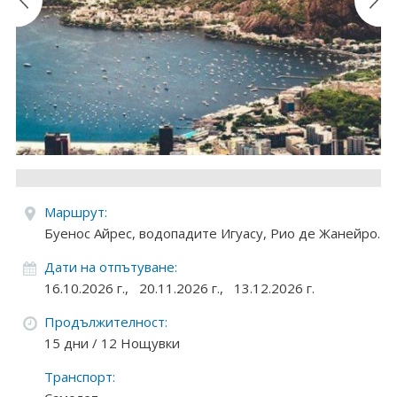
Круизи
Уикенд програми
ДЕСТИНАЦИИ
Египет
Чехия
Маршрут:
Тунис
Буенос Айрес, водопадите Игуасу, Рио де Жанейро.
България
Дати на отпътуване:
16.10.2026 г.,
20.11.2026 г.,
13.12.2026 г.
Китай
Продължителност:
Румъния
15 дни / 12 Нощувки
Транспорт:
Албания