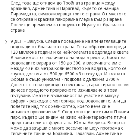
След това ще отидем до Тройната граница между
Бразилия, Аржентина и Парагвай, където се намира
Пирамидата, символизираща трите страни. От мястото
се открива и красива панорамна гледка към р.Парана.
После ще преминем за нощувка в Игуасу от бразилска
страна.
9 ДЕН – Закуска. Следва посещение на впечатляващите
водопади от бразилска страна. Те са образувани преди
120 милиона години и са най-големите водопади в света
В зависимост от наличието на вода в реката, броят на
водопадите варира от 150 до 300, а височината им е
между 40 и 82 метра.Количеството на водата, която се
спуска, достига от 500 до 6500 м3 в секунда. И тяхната
форма е също уникална - подкова с дължина 2700 м.
Досегът с този природен спектакъл , гарантирано ще ви
донесе поредното прекрасното изживяване в това
пътуване. Имате и възможност за участие в макуку
сафари - разходка с моторница под водопадите, или да
полетите над тях с хеликоптер, което вече си е
истинско приключение*. След това ще посетим и Птичия
парк, където ще видим на живо най-интересните птичи
представители от фауната на Южна Америка. Вечерта
може да завърши с много веселие на шоу- програма с
типичните танци на Бразилия, Парагвай, Аржентина и