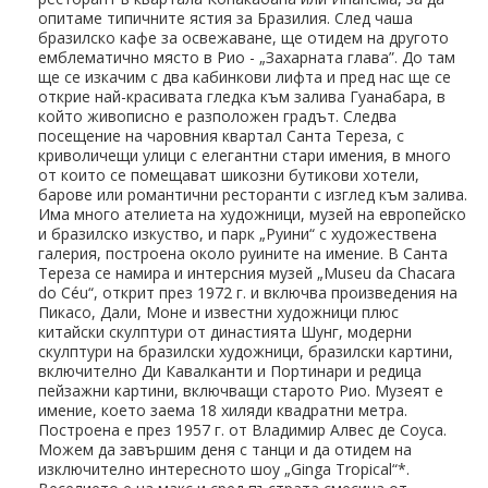
опитаме типичните ястия за Бразилия. След чаша
бразилско кафе за освежаване, ще отидем на другото
емблематично място в Рио - „Захарната глава”. До там
ще се изкачим с два кабинкови лифта и пред нас ще се
открие най-красивата гледка към залива Гуанабара, в
който живописно е разположен градът. Следва
посещение на чаровния квартал Санта Тереза, с
криволичещи улици с елегантни стари имения, в много
от които се помещават шикозни бутикови хотели,
барове или романтични ресторанти с изглед към залива.
Има много ателиета на художници, музей на европейско
и бразилско изкуство, и парк „Руини“ с художествена
галерия, построена около руините на имение. В Санта
Тереза се намира и интерсния музей „Museu da Chacara
do Céu“, открит през 1972 г. и включва произведения на
Пикасо, Дали, Моне и известни художници плюс
китайски скулптури от династията Шунг, модерни
скулптури на бразилски художници, бразилски картини,
включително Ди Кавалканти и Портинари и редица
пейзажни картини, включващи старото Рио. Музеят е
имение, което заема 18 хиляди квадратни метра.
Построена е през 1957 г. от Владимир Алвес де Соуса.
Можем да завършим деня с танци и да отидем на
изключително интересното шоу „Ginga Tropical“*.