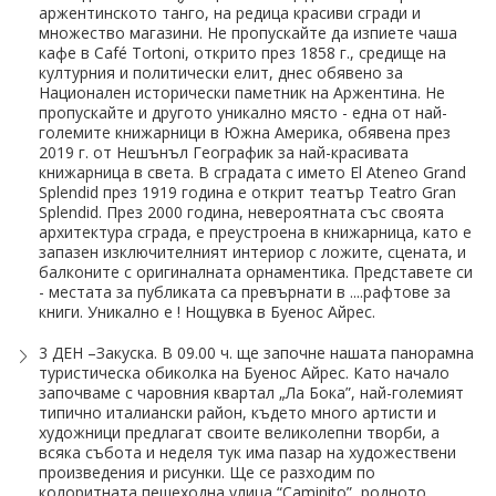
аржентинското танго, на редица красиви сгради и
Хотели в чужбина
множество магазини. Не пропускайте да изпиете чаша
кафе в Café Tortoni, открито през 1858 г., средище на
културния и политически елит, днес обявено за
ЕЗИКОВО УЧИЛИЩЕ
Национален исторически паметник на Аржентина. Не
пропускайте и другото уникално място - една от най-
SUMMER ENGLISH TALENTS ACADEMY
големите книжарници в Южна Америка, обявена през
2019 г. от Нешънъл Географик за най-красивата
книжарница в света. В сградата с името Еl Ateneo Grand
ВХОД ЗА АГЕНТИ
Splendid през 1919 година е открит театър Teatro Gran
Splendid. През 2000 година, невероятната със своята
архитектура сграда, е преустроена в книжарница, като е
запазен изключителният интериор с ложите, сцената, и
балконите с оригиналната орнаментика. Представете си
- местата за публиката са превърнати в ....рафтове за
книги. Уникално е ! Нощувка в Буенос Айрес.
3 ДЕН –Закуска. В 09.00 ч. ще започне нашата панорамна
туристическа обиколка на Буенос Айрес. Като начало
започваме с чаровния квартал „Ла Бока”, най-големият
типично италиански район, където много артисти и
художници предлагат своите великолепни творби, а
всяка събота и неделя тук има пазар на художествени
произведения и рисунки. Ще се разходим по
колоритната пешеходна улица “Caminito”, родното