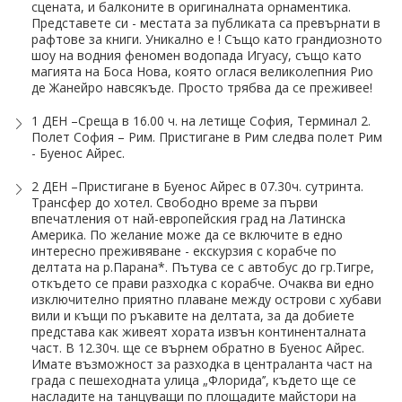
ПРАЗНИЦИ
сцената, и балконите в оригиналната орнаментика.
Представете си - местата за публиката са превърнати в
рафтове за книги. Уникално е ! Също като грандиозното
Празници в България
шоу на водния феномен водопада Игуасу, също като
магията на Боса Нова, която оглася великолепния Рио
Предколедни
де Жанейро навсякъде. Просто трябва да се преживее!
Нова година
1 ДЕН –Среща в 16.00 ч. на летище София, Терминал 2.
Полет София – Рим. Пристигане в Рим следва полет Рим
- Буенос Айрес.
Великден 2026
2 ДЕН –Пристигане в Буенос Айрес в 07.30ч. сутринта.
ЕКЗОТИКА
Трансфер до хотел. Свободно време за първи
впечатления от най-европейския град на Латинска
Америка. По желание може да се включите в едно
Екзотични почивки
интересно преживяване - екскурзия с корабче по
делтата на р.Парана*. Пътува се с автобус до гр.Тигре,
КРУИЗИ
откъдето се прави разходка с корабче. Очаква ви едно
изключително приятно плаване между острови с хубави
САМОЛЕТНИ БИЛЕТИ
вили и къщи по ръкавите на делтата, за да добиете
представа как живеят хората извън континенталната
част. В 12.30ч. ще се върнем обратно в Буенос Айрес.
ХОТЕЛИ
Имате възможност за разходка в централанта част на
града с пешеходната улица „Флорида’’, където ще се
Хотели в България
насладите на танцуващи по площадите майстори на