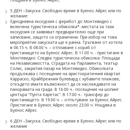
5 ДЕН –Закуска. Свободно време в Буенос Айрес или по
желание:
Еднодневна екскурзия с ферибот до Монтевидео с
включена туристическа обиколка*.-местата за тази
екскурзия се заявяват предварително още при
записване, защото са ограничени. При избор на това
мероприятие закуската ще е ранна. Тръгване от хотела
в 06.15 ч. В 08.00 ч. – отплаване с кораб от
пристанището на Буенос Айрес. В 11.00 ч. - пристигане в
Монтевидео. Следва туристическа обиколка: Площада
на Независимостта, Сградата на Парламента, театър
Солис, закрития пазар на Монтевидео. Обиколката
продължава с посещение на аристократичния квартал
Карраско, Крайбрежния булевард с хубавите плажове,
откъдето имате възможност да се наслаждавате на
панорамата на града. В 16.00 ч.- посещение на шопинг
центъра “Пунта Каретас”. В 17.00 ч.- трансфер до
пристанището. В 19.00 ч. – отпътуване за Буенос Айрес.
Пристигане в Буенос Айрес около 23.00 ч. Нощувка в
Буенос Айрес
6 ДЕН –Закуска. Свободно време в Буенос Айрес или по
желание