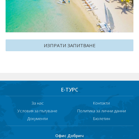
Круизи
Уикенд програми
ДЕСТИНАЦИИ
ИЗПРАТИ ЗАПИТВАНЕ
Египет
Чехия
Тунис
Е-ТУРС
България
За нас
Контакти
Китай
Условия за пътуване
Политика за лични данни
Документи
Бюлетин
Румъния
Албания
Офис Добрич