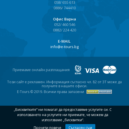
058/ 655 613
Хърватия
0886/ 744410
Гърция
Офис Варна
052/ 460 546
0882/ 224 420
Италия
Е-MAIL
Австрия
info@e-tours.bg
Сърбия - E-Tours
Турция
Приемаме онлайн разплащания
Унгария
Този сайт е рекламен. Информация съгласно чл. 82 от ЗТ може да
получите в нашите офиси.
E-Tours © 2019. Всички права запазени
Испания
Франция
„Бисквитките“ ни помагат да предоставяме услугите си. С
използването на услугите ни приемате, че можем да
Швеция
използваме „бисквитки“.
Прочети повече
Съгласен съм