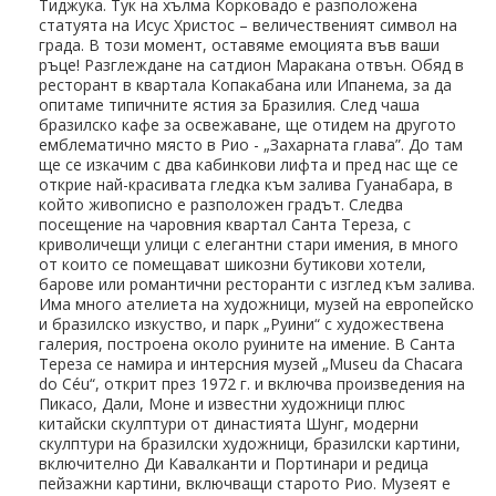
Тиджука. Тук на хълма Корковадо е разположена
статуята на Исус Христос – величественият символ на
града. В този момент, оставяме емоцията във ваши
ръце! Разглеждане на сатдион Маракана отвън. Обяд в
ресторант в квартала Копакабана или Ипанема, за да
опитаме типичните ястия за Бразилия. След чаша
бразилско кафе за освежаване, ще отидем на другото
емблематично място в Рио - „Захарната глава”. До там
ще се изкачим с два кабинкови лифта и пред нас ще се
открие най-красивата гледка към залива Гуанабара, в
който живописно е разположен градът. Следва
посещение на чаровния квартал Санта Тереза, с
криволичещи улици с елегантни стари имения, в много
от които се помещават шикозни бутикови хотели,
барове или романтични ресторанти с изглед към залива.
Има много ателиета на художници, музей на европейско
и бразилско изкуство, и парк „Руини“ с художествена
галерия, построена около руините на имение. В Санта
Тереза се намира и интерсния музей „Museu da Chacara
do Céu“, открит през 1972 г. и включва произведения на
Пикасо, Дали, Моне и известни художници плюс
китайски скулптури от династията Шунг, модерни
скулптури на бразилски художници, бразилски картини,
включително Ди Кавалканти и Портинари и редица
пейзажни картини, включващи старото Рио. Музеят е