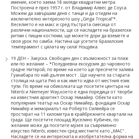
имение, което заема 18 хиляди квадратни метра.
Построена е през 1957 г. от Владимир Алвес де Соуса.
Можем да завършим деня с танци и да отидем на
изключително интересното шоу „Ginga Tropical“*.
Веселието е на макс и сред пъстрата смесица от
различни националности, ще се насладите на бразилски
ритми с пищни костюми, ще можете дори да вземете и
своя урок по самба. Настина ще усетите Бразилския
темперамент с цялата му сила! Нощувка.
19 ДЕН – Закуска. Свободен ден с възможност за плаж
или по желание – *Полудневна екскурзия до чаровното
градче Нитерой, по време на което ще пресечете залива
Гуанабара по най-дългия мост . Ще научите за старата
столица на щата Рио и как името идва от местния език
тупи. По време на обиколката ще посетите центъра на
Niterói и Niemeyer Way,което е една поредица от творби
на известния архитект Оскар Нимайер. Обекти като
популярния театър на Оскар Нимайер, фондация Оскар
Нимайер и мемориалът на Роберто Силвейра се
простират на 11 километра в крайбрежните квартали на
града. Ще посетите площад Жуселино Кубичек, по
желание може да посетите музея за съвременно
изкуство Niterói, известен сред местните като „MAC“ .
Насладете се на интересната и изобретателна форма на