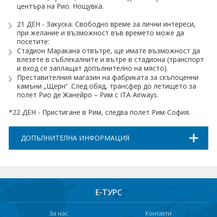
центъра на Рио. Нощувка.
21 ДЕН - Закуска. Свободно време за лични интереси,
при желание и възможност във времето може да
посетите:
Стадион Маракана отвътре, ще имате възможност да
влезете в съблекалните и вътре в стадиона (транспорт
и вход се заплащат допълнително на място).
Преставителния магазин на фабриката за скъпоценни
камъни „Щерн“ .След обяд, трансфер до летището за
полет Рио де Жанейро – Рим с ITA Airways.
*22 ДЕН - Пристигане в Рим, следва полет Рим-София.
ДОПЪЛНИТЕЛНА ИНФОРМАЦИЯ
Е-ТУРС
За нас
Контакти