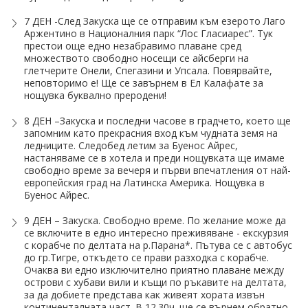
7 ДЕН -След Закуска ще се отправим към езерото Лаго
Аржентино в Националния парк “Лос Гласиарес”. Тук
престои още едно незабравимо плаване сред
множеството свободно носещи се айсберги на
глетчерите Онели, Спе­га­зи­ни и Упсала. Повярвайте,
неповторимо е! Ще се завърнем в Ел Калафате за
нощувка буквално преродени!
8 ДЕН –Закуска и последни часове в градчето, което ще
запомним като прекрасния вход към чудната земя на
ледниците. Следобед летим за Буенос Айрес,
настаняваме се в хотела и преди нощувката ще имаме
свободно време за вечеря и първи впечатления от най-
европейския град на Латинска Америка. Нощувка в
Буенос Айрес.
9 ДЕН – Закуска. Свободно време. По желание може да
се включите в едно интересно преживяване - екскурзия
с корабче по делтата на р.Парана*. Пътува се с автобус
до гр.Тигре, откъдето се прави разходка с корабче.
Очаква ви едно изключително приятно плаване между
острови с хубави вили и къщи по ръкавите на делтата,
за да добиете представа как живеят хората извън
континенталната част. В 12.30ч. ще се върнем обратно