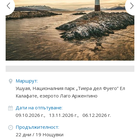
Круизи
Уикенд програми
ДЕСТИНАЦИИ
Египет
Чехия
Тунис
Маршрут:
Ушуая, Националния парк „Тиера дел Фуего” Ел
България
Калафате, езерото Лаго Аржентино
Китай
Дати на отпътуване:
09.10.2026 г.,
13.11.2026 г.,
06.12.2026 г.
Румъния
Продължителност:
Албания
22 дни / 19 Нощувки