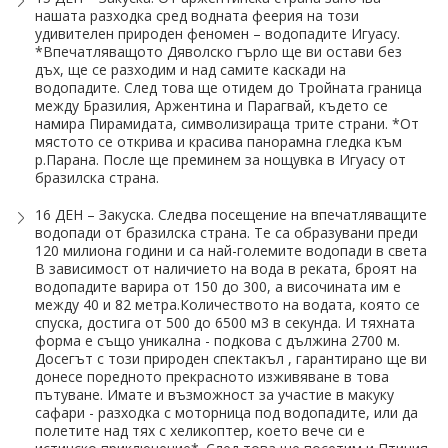
нашата разходка сред водната феерия на този
удивителен природен феномен – водопадите Игуасу.
*Впечатляващото Дяволско гърло ще ви остави без
дъх, ще се разходим и над самите каскади на
водопадите. След това ще отидем до Тройната граница
между Бразилия, Аржентина и Парагвай, където се
намира Пирамидата, символизираща трите страни. *От
мястото се открива и красива панорамна гледка към
р.Парана. После ще преминем за нощувка в Игуасу от
бразилска страна.
16 ДЕН – Закуска. Следва посещение на впечатляващите
водопади от бразилска страна. Те са образувани преди
120 милиона години и са най-големите водопади в света
В зависимост от наличието на вода в реката, броят на
водопадите варира от 150 до 300, а височината им е
между 40 и 82 метра.Количеството на водата, която се
спуска, достига от 500 до 6500 м3 в секунда. И тяхната
форма е също уникална - подкова с дължина 2700 м.
Досегът с този природен спектакъл , гарантирано ще ви
донесе поредното прекрасното изживяване в това
пътуване. Имате и възможност за участие в макуку
сафари - разходка с моторница под водопадите, или да
полетите над тях с хеликоптер, което вече си е