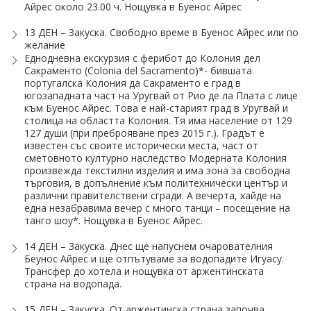
Айрес около 23.00 ч. Нощувка в Буенос Айрес
13 ДЕН – Закуска. Свободно време в Буенос Айрес или по
желание
Еднодневна екскурзия с ферибот до Колония дел
Сакраменто (Colonia del Sacramento)*- бившата
португалска Колония да Сакраменто е град в
югозападната част на Уругвай от Рио де ла Плата с лице
към Буенос Айрес. Това е най-старият град в Уругвай и
столица на областта Колония. Тя има население от 129
127 души (при преброяване през 2015 г.). Градът е
известен със своите исторически места, част от
сметовното културно наследство Модерната Колония
произвежда текстилни изделия и има зона за свободна
търговия, в допълнение към политехнически център и
различни правителствени сгради. А вечерта, хайде на
една незабравима вечер с много танци – посещение на
танго шоу*. Нощувка в Буенос Айрес.
14 ДЕН – Закуска. Днес ще напуснем очарователния
Беунос Айрес и ще отпътуваме за водопадите Игуасу.
Трансфер до хотела и нощувка от аржентинската
страна на водопада.
15 ДЕН – Закуска. От аржентинска страна започва