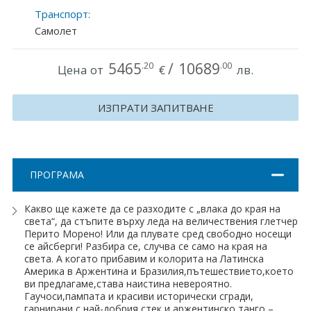
Транспорт:
Хърватия
Самолет
Гърция
5465
/
10689
.20
.00
Цена от
€
лв.
Италия
Австрия
ИЗПРАТИ ЗАПИТВАНЕ
Сърбия - E-Tours
Турция
ПРОГРАМА
Унгария
Какво ще кажете да се разходите с „влака до края на
света“, да стъпите върху леда на величествения глетчер
Испания
Перито Морено! Или да плувате сред свободно носещи
се айсберги! Разбира се, случва се само на края на
Франция
света. А когато прибавим и колорита на Латинска
Америка в Аржентина и Бразилия,пътешествието,което
ви предлагаме,става наистина невероятно.
Швеция
Гаучоси,пампата и красиви исторически сгради,
гарнирани с най-добрия стек и аржентинско танго –