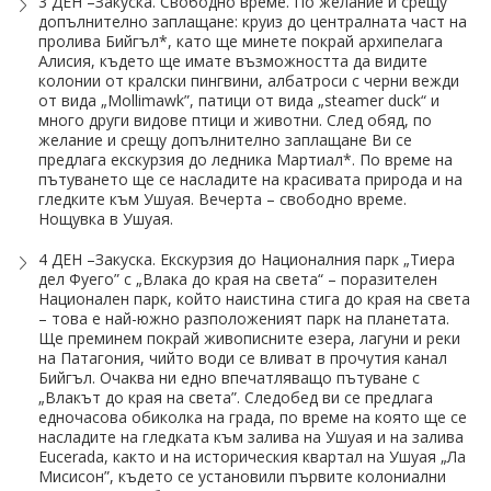
3 ДЕН –Закуска. Свободно време. По желание и срещу
допълнително заплащане: круиз до централната част на
Хотели в чужбина
пролива Бийгъл*, като ще минете покрай архипелага
Алисия, където ще имате възможността да видите
ЕЗИКОВО УЧИЛИЩЕ
колонии от кралски пингвини, албатроси с черни вежди
от вида „Моllimawk”, патици от вида „steamer duck“ и
много други видове птици и животни. След обяд, по
SUMMER ENGLISH TALENTS ACADEMY
желание и срещу допълнително заплащане Ви се
предлага екскурзия до ледника Мартиал*. По време на
ВХОД ЗА АГЕНТИ
пътуването ще се насладите на красивата природа и на
гледките към Ушуая. Вечерта – свободно време.
Нощувка в Ушуая.
4 ДЕН –Закуска. Екскурзия до Националния парк „Тиера
дел Фуего” с „Влака до края на света“ – поразителен
Национален парк, който наистина стига до края на света
– това е най-южно разположеният парк на планетата.
Ще преминем покрай живописните езера, лагуни и реки
на Патагония, чийто води се вливат в прочутия канал
Бийгъл. Очаква ни едно впечатляващо пътуване с
„Влакът до края на света”. Следобед ви се предлага
едночасова обиколка на града, по време на която ще се
насладите на гледката към залива на Ушуая и на залива
Eucerada, както и на историческия квартал на Ушуая „Ла
Мисисон”, където се установили първите колониални