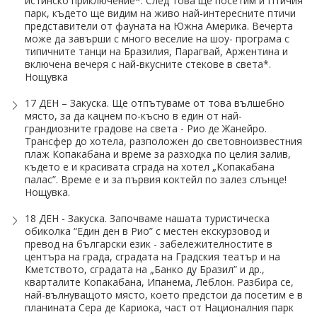
истинско приключение*. След това ще посетим и Птичия
парк, където ще видим на живо най-интересните птичи
представители от фауната на Южна Америка. Вечерта
може да завърши с много веселие на шоу- програма с
типичните танци на Бразилия, Парагвай, Аржентина и
включена вечеря с най-вкусните стекове в света*.
Нощувка
17 ДЕН – Закуска. Ще отпътуваме от това вълшебно
място, за да кацнем по-късно в един от най-
грандиозните градове на света - Рио де Жанейро.
Трансфер до хотела, разположен до световноизвестния
плаж Копакабана и време за разходка по целия залив,
където е и красивата сграда на хотел „Копакабана
палас”. Време е и за първия коктейл по залез слънце!
Нощувка.
18 ДЕН - Закуска. Започваме нашата туристическа
обиколка “Един ден в Рио” с местен екскурзовод и
превод на български език - забележителностите в
центъра на града, сградата на Градския театър и на
Кметството, сградата на „Банко ду Бразил” и др.,
кварталите Копакабана, Ипанема, Леблон. Разбира се,
най-вълнуващото място, което предстои да посетим е в
планината Сера де Кариока, част от Националния парк