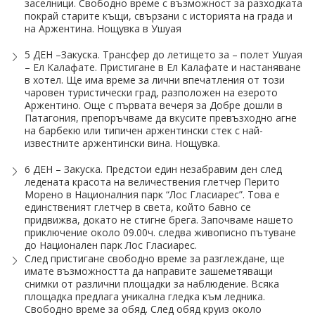
заселници. Свободно време с възможност за разходката
покрай старите къщи, свързани с историята на града и
на Аржентина. Нощувка в Ушуая
5 ДЕН –Закуска. Трансфер до летището за – полет Ушуая
– Ел Калафате. Пристигане в Ел Калафате и настаняване
в хотел. Ще има време за лични впечатления от този
чаровен туристически град, разположен на езерото
Аржентино. Още с първата вечеря за Добре дошли в
Патагония, препоръчваме да вкусите превъзходно агне
на барбекю или типичен аржентински стек с най-
известните аржентински вина. Нощувка.
6 ДЕН – Закуска. Предстои един незабравим ден след
ледената красота на величествения глетчер Перито
Морено в Националния парк “Лос Гласиарес”. Това е
единственият глетчер в света, който бавно се
придвижва, докато не стигне брега. Започваме нашето
приключение около 09.00ч. следва живописно пътуване
до Национален парк Лос Гласиарес.
След пристигане свободно време за разглеждане, ще
имате възможността да направите зашеметяващи
снимки от различни площадки за наблюдение. Всяка
площадка предлага уникална гледка към ледника.
Свободно време за обяд. След обяд круиз около