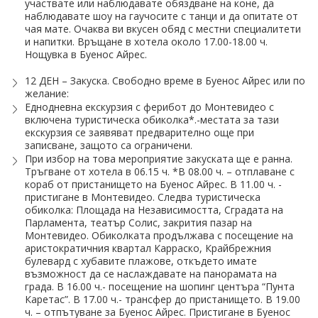
участвате или наблюдавате обяздване на коне, да
наблюдавате шоу на гаучосите с танци и да опитате от
чая мате. Очаква ви вкусен обяд с местни специалитети
и напитки. Връщане в хотела около 17.00-18.00 ч.
Нощувка в Буенос Айрес.
12 ДЕН – Закуска. Свободно време в Буенос Айрес или по
желание:
Еднодневна екскурзия с ферибот до Монтевидео с
включена туристическа обиколка*.-местата за тази
екскурзия се заявяват предварително още при
записване, защото са ограничени.
При избор на това мероприятие закуската ще е ранна.
Тръгване от хотела в 06.15 ч. *В 08.00 ч. – отплаване с
кораб от пристанището на Буенос Айрес. В 11.00 ч. -
пристигане в Монтевидео. Следва туристическа
обиколка: Площада на Независимостта, Сградата на
Парламента, театър Солис, закрития пазар на
Монтевидео. Обиколката продължава с посещение на
аристократичния квартал Карраско, Крайбрежния
булевард с хубавите плажове, откъдето имате
възможност да се наслаждавате на панорамата на
града. В 16.00 ч.- посещение на шопинг центъра “Пунта
Каретас”. В 17.00 ч.- трансфер до пристанището. В 19.00
ч. – отпътуване за Буенос Айрес. Пристигане в Буенос