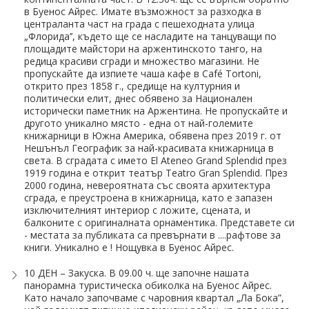
в Буенос Айрес. Имате възможност за разходка в
централанта част на града с пешеходната улица
„Флорида’’, където ще се насладите на танцуващи по
площадите майстори на аржентинското танго, на
редица красиви сгради и множество магазини. Не
пропускайте да изпиете чаша кафе в Café Tortoni,
открито през 1858 г., средище на културния и
политически елит, днес обявено за Национален
исторически паметник на Аржентина. Не пропускайте и
другото уникално място - една от най-големите
книжарници в Южна Америка, обявена през 2019 г. от
Нешънъл Географик за най-красивата книжарница в
света. В сградата с името Еl Ateneo Grand Splendid през
1919 година е открит театър Teatro Gran Splendid. През
2000 година, невероятната със своята архитектура
сграда, е преустроена в книжарница, като е запазен
изключителният интериор с ложите, сцената, и
балконите с оригиналната орнаментика. Представете си
- местата за публиката са превърнати в ....рафтове за
книги. Уникално е ! Нощувка в Буенос Айрес.
10 ДЕН – Закуска. В 09.00 ч. ще започне нашата
панорамна туристическа обиколка на Буенос Айрес.
Като начало започваме с чаровния квартал „Ла Бока”,