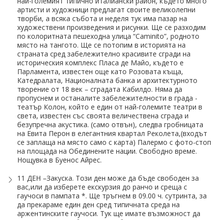
най-големият типично италиански район, където много
артисти и художници предлагат своите великолепни
творби, а всяка събота и неделя тук има пазар на
художествени произведения и рисунки. Ще се разходим
по колоритната пешеходна улица “Caminito”, родното
място на тангото. Ще се потопим в историята на
страната сред забележително красивите сгради на
историческия комплекс Пласа де Майо, където е
Парламента, известен още като Розовата къща,
Катедралата, Националната банка и архитектурното
творение от 18 век – сградата Кабилдо. Няма да
пропуснем и останалите забележителности в града -
театър Колон, който е един от най-големите театри в
света, известен със своята величествена сграда и
безупречна акустика. (само отвън), следва гробницата
на Евита Перон в елегантния квартал Реколета,(входът
се заплаща на място само с карта) Палермо с фото-стоп
на площада на Обединените нации. Свободно време.
Нощувка в Буенос Айрес.
11 ДЕН –Закуска. Този ден може да бъде свободен за
вас,или да изберете екскурзия до ранчо и среща с
гаучоси в пампата *. Ще тръгнем в 09.00 ч. сутринта, за
да прекараме един ден сред типичната среда на
аржентинските гаучоси. Тук ще имате възможност да