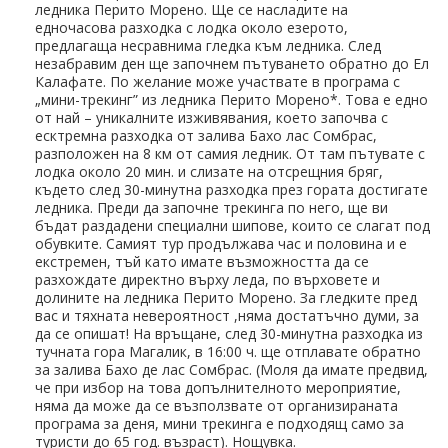
ледника Перито Морено. Ще се насладите на
едночасова разходка с лодка около езерото,
предлагаща несравнима гледка към ледника. След
незабравим ден ще започнем пътуването обратно до Ел
Калафате. По желание може участвате в програма с
„мини-трекинг” из ледника Перито Морено*. Това е едно
от най – уникалните изживявания, което започва с
есктремна разходка от залива Бахо лас Сомбрас,
разположен на 8 км от самия ледник. От там пътувате с
лодка около 20 мин. и слизате на отсрещния бряг,
където след 30-минутна разходка през гората достигате
ледника. Преди да започне трекинга по него, ще ви
бъдат раздадени специални шипове, които се слагат под
обувките. Самият тур продължава час и половина и е
екстремен, тъй като имате възможността да се
разхождате директно върху леда, по върховете и
долините на ледника Перито Морено. За гледките пред
вас и тяхната невероятност ,няма достатъчно думи, за
да се опишат! На връщане, след 30-минутна разходка из
тучната гора Магалик, в 16:00 ч. ще отплавате обратно
за залива Бахо де лас Сомбрас. (Моля да имате предвид,
че при избор на това допълнителното мероприятие,
няма да може да се възползвате от организираната
програма за деня, мини трекинга е подходящ само за
туристи до 65 год. възраст). Нощувка.