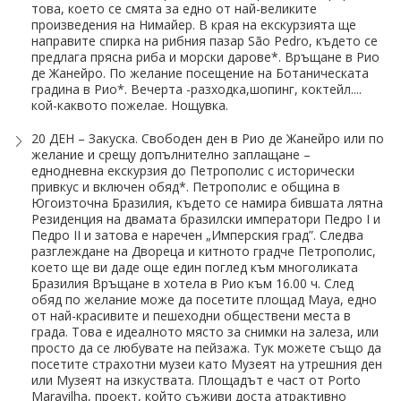
това, което се смята за едно от най-великите
произведения на Нимайер. В края на екскурзията ще
направите спирка на рибния пазар São Pedro, където се
предлага прясна риба и морски дарове*. Връщане в Рио
де Жанейро. По желание посещение на Ботаническата
градина в Рио*. Вечерта -разходка,шопинг, коктейл....
кой-каквото пожелае. Нощувка.
20 ДЕН – Закуска. Свободен ден в Рио де Жанейро или по
желание и срещу допълнително заплащане –
еднодневна екскурзия до Петрополис с исторически
привкус и включен обяд*. Петрополис е община в
Югоизточна Бразилия, където се намира бившата лятна
Резиденция на двамата бразилски императори Педро І и
Педро ІІ и затова е наречен „Имперския град”. Следва
разглеждане на Двореца и китното градче Петрополис,
което ще ви даде още един поглед към многоликата
Бразилия Връщане в хотела в Рио към 16.00 ч. След
обяд по желание може да посетите площад Мауа, едно
от най-красивите и пешеходни обществени места в
града. Това е идеалното място за снимки на залеза, или
просто да се любувате на пейзажа. Тук можете също да
посетите страхотни музеи като Музеят на утрешния ден
или Музеят на изкуствата. Площадът е част от Porto
Maravilha, проект, който съживи доста атрактивно