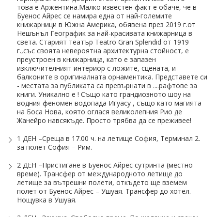
ПРАЗНИЦИ
това е Аржентина.Малко известен факт е обаче, че в
Буенос Айрес се намира една от най-големите
Празници в България
книжарници в Южна Америка, обявена през 2019 г.от
Нешънъл Географик за най-красивата книжарница в
света. Старият театър Teatro Gran Splendid от 1919
Предколедни
г.,със своята невероятна архитектурна стойност, е
преустроен в книжарница, като е запазен
Нова година
изключителният интериор с ложите, сцената, и
балконите в оригиналната орнаментика. Представете си
Великден 2026
- местата за публиката са превърнати в ....рафтове за
книги. Уникално е ! Също като грандиозното шоу на
водния феномен водопада Игуасу , също като магията
ЕКЗОТИКА
на Боса Нова, която оглася великолепния Рио де
Жанейро навсякъде. Просто трябва да се преживее!
Екзотични почивки
1 ДЕН –Среща в 17.00 ч. на летище София, Терминал 2.
за полет София – Рим.
КРУИЗИ
2 ДЕН –Пристигане в Буенос Айрес сутринта (местно
САМОЛЕТНИ БИЛЕТИ
време). Трансфер от международното летище до
летище за вътрешни полети, откъдето ще вземем
ХОТЕЛИ
полет от Буенос Айрес – Ушуая. Трансфер до хотел.
Нощувка в Ушуая.
Хотели в България