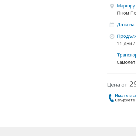
Маршрут
Пном Пен
Дати на
Продълж
11 дни 
Транспо
Самолет
2
Цена от
Имате въ
Свържете с