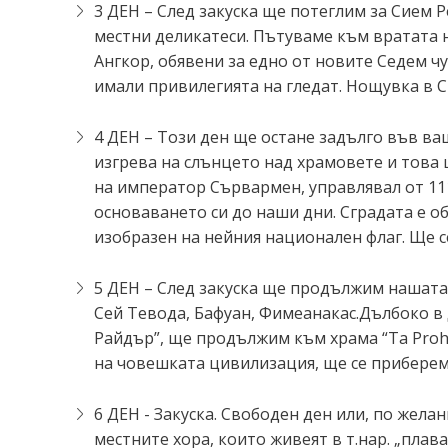
3 ДЕН – След закуска ще потеглим за Сием Р
местни деликатеси. Пътуваме към вратата 
Ангкор, обявени за едно от новите Седем чу
имали привилегията на гледат. Нощувка в С
4 ДЕН – Този ден ще остане задълго във в
изгрева на слънцето над храмовете и това 
на император Сървармен, управлявал от 111
основаването си до наши дни. Сградата е о
изобразен на нейния национален флаг. Ще с
5 ДЕН – След закуска ще продължим нашата
Сей Тевода, Бафуан, Фимеанакас.Дълбоко в
Райдър”, ще продължим към храма “Та Prоhm
на човешката цивилизация, ще се приберем
6 ДЕН - Закуска. Свободен ден или, по жел
местните хора, които живеят в т.нар. „пла