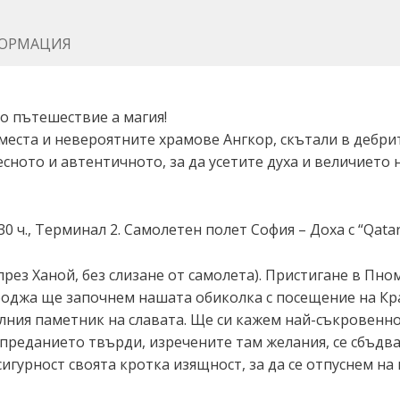
ОРМАЦИЯ
о пътешествие а магия!
еста и невероятните храмове Ангкор, скътали в дебрит
сното и автентичното, за да усетите духа и величието
0 ч., Терминал 2. Самолетен полет София – Доха с “Qatar
през Ханой, без слизане от самолета). Пристигане в Пн
боджа ще започнем нашата обиколка с посещение на Кр
ния паметник на славата. Ще си кажем най-съкровенно
 преданието твърди, изречените там желания, се сбъдва
сигурност своята кротка изящност, за да се отпуснем на