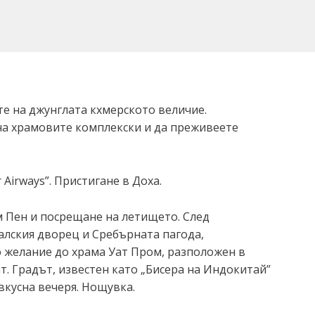
е на джунглата кхмерското величие.
 на храмовите комплекски и да преживеете
 Airways”. Пристигане в Доха.
ом Пен и посрещане на летището. След
алския дворец и Сребърната пагода,
 желание до храма Уат Пром, разположен в
т. Градът, известен като „Бисера на Индокитай”
 вкусна вечеря. Нощувка.