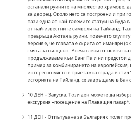
останали руините на множество храмове, да
за дворец. Около него са построени и три г
пази една от най-големите статуи на Буда в
от най-известните символи на Тайланд. Тази
превръща Аютая в руини, повечето скулптур
версия е, че главата е скрита от иманяри (о
смята за свещено.. Впечатлени от невоятна
продължаваме към Банг Па и ни предстои да
пример за комбинирането на европейския, к
интересно място е триетажна сграда в стил 
историята на Тайланд, се завръщаме в Банк
10 ДЕН – Закуска. Този ден можете да избе
екскурзия –посещение на Плаващия пазар*.
11 ДЕН - Отпътуване за България с полет пр