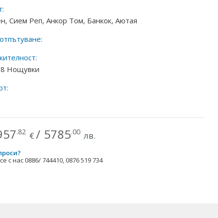
:
, Сием Реп, Анкор Том, Банкок, Аютая
 отпътуване:
ителност:
/ 8 Нощувки
рт:
957
/
5785
.82
.00
€
лв.
проси?
е с нас 0886/ 744410, 0876 519 734