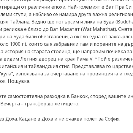
тиращи от различни епохи. Най-големият е Ват Пра Си С
олеми ступи, а наблизо се намира друга важна религиоз
 цял Тайланд. Зедно ще потърсим и лика на Буда (Buddh
 реликва е близо до Ват Махатат (Wat Mahathat). Смята 
и на Буда били обезглавени, а около една от захвърле
коло 1900 г.), които са я забравили там и корените на д
та история на старата столица, ще направим почивка за 
 видим Летния дворец на крал Рама V. *Той е различен
итайския и тайландския стил. Представлява го царстве
"кула", използвана за очертаване на провинцията и гле
ок. Нощувка.
рете самостоятелна разходка в Банкок, според вашите 
 Вечерта - трансфер до летището.
ез Доха. Кацане в Доха и ни очаква полет за София.