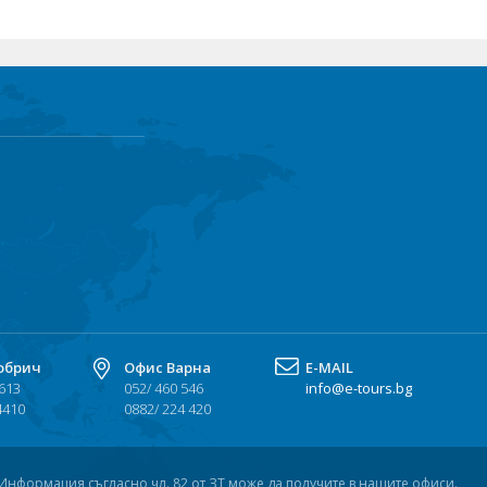
обрич
Офис Варна
Е-MAIL
 613
052/ 460 546
info@e-tours.bg
4410
0882/ 224 420
 Информация съгласно чл. 82 от ЗТ може да получите в нашите офиси.