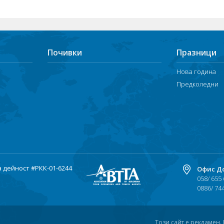
Почивки
Празници
Нова година
Предколедни
а дейност
#РКК-01-6244
Офис Д
058/ 655
0886/ 74
Този сайт е рекламен.