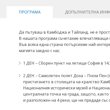
ПРОГРАМА
ДОПЪЛНИТЕЛНА ИНФ
Да пътуваш в Камбоджа и Тайланд, не е прост
В нашата програма съчетахме впечатляващи м
Във всяка една страна потърсихме най-интере
магията заедно с нас.
1 ДЕН – Сборен пункт на летище София в 14.3
2 ДЕН – Самолетен полет Доха – Пном Пен (
пристигането в столицата на кралство Кам
Националния исторически музей и Национал
централната точка на града, защото, както
и разположен на 4 реки, ще ни предаде със 