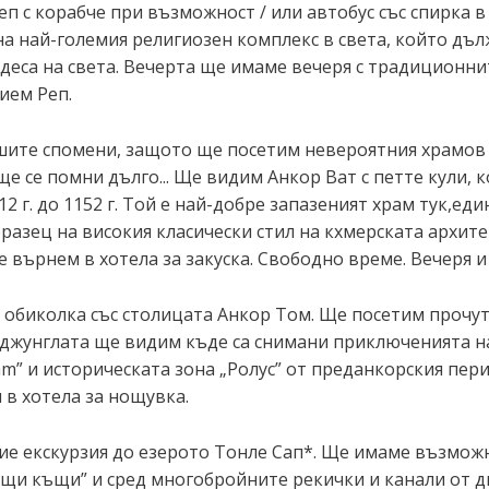
еп с корабче при възможност / или автобус със спирка 
на най-големия религиозен комплекс в света, който дъ
деса на света. Вечерта ще имаме вечеря с традиционнит
ием Реп.
ашите спомени, защото ще посетим невероятния храмов 
ще се помни дълго... Ще видим Анкор Ват с петте кули,
2 г. до 1152 г. Той е най-добре запазеният храм тук,ед
бразец на високия класически стил на кхмерската архит
е върнем в хотела за закуска. Свободно време. Вечеря 
 обиколка със столицата Анкор Том. Ще посетим прочут
 джунглата ще видим къде са снимани приключенията н
” и историческата зона „Ролус” от преданкорския пери
 в хотела за нощувка.
ание екскурзия до езерото Тонле Сап*. Ще имаме възмож
ващи къщи” и сред многобройните рекички и канали от д