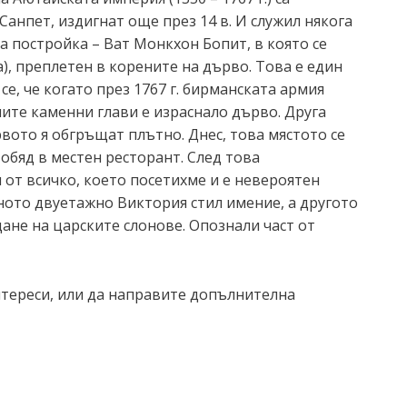
анпет, издигнат още през 14 в. И служил някога
на постройка – Ват Монкхон Бопит, в която се
a), преплетен в корените на дърво. Това е един
се, че когато през 1767 г. бирманската армия
ните каменни глави е израснало дърво. Друга
ървото я обгръщат плътно. Днес, това мястото се
обяд в местен ресторант. След това
 от всичко, което посетихме и е невероятен
ното двуетажно Виктория стил имение, а другото
дане на царските слонове. Опознали част от
интереси, или да направите допълнителна