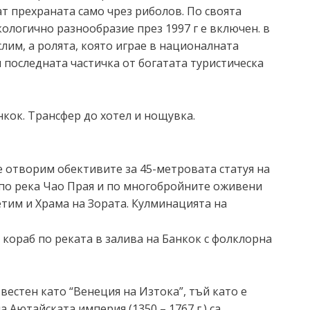
т прехраната само чрез риболов. По своята
ологично разнообразие през 1997 г е включен. в
лим, а ролята, която играе в националната
и последната частичка от богатата туристическа
нкок. Трансфер до хотел и нощувка.
е отворим обективите за 45-метровата статуя на
а по река Чао Прая и по многобройните оживени
етим и Храма на Зората. Кулминацията на
 кораб по реката в залива на Банкок с фолклорна
вестен като “Венеция на Изтока”, тъй като е
Аютайската империя (1350 – 1767 г.) са