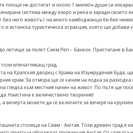
е площи не достигат и около 1 милион души си изкарва
нирана система между езеро и река и заради своето ек
. Без него животът на много камбоджанци би бил немис
то и истинска туристическа атракция, която ще добави 
до летище за полет Сием Реп – Банкок. Пристигане в Ба
а този впечатляващ град.
та на Кралския дворец с Храма на Изумрудения Буда, щ
ния храм. За отмора ще се качим на лодка за разходк
на гледка към местния начин на живот. По пътя ще пос
да. Наистина е величествено творение!
 а вечерта можете да се включите за вечеря на круизен
гашната столица на Сиам - Аютая. Този древен град е из
иито притоци обграждат провинция Аютая. От славата на 