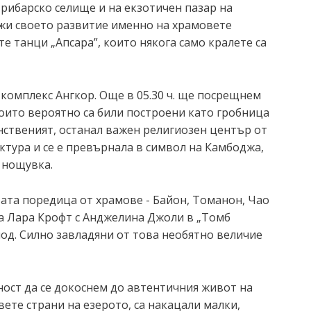
в рибарско селище и на екзотичен пазар на
лжи своето развитие именно на храмовете
е танци „Апсара”, които някога само кралете са
комплекс Ангкор. Още в 05.30 ч. ще посрещнем
 които вероятно са били построени като гробница
инственият, останал важен религиозен център от
ектура и се е превърнала в символ на Камбоджа,
и нощувка.
ата поредица от храмове - Байон, Томанон, Чао
а Лара Крофт с Анджелина Джоли в „Томб
од. Силно завладяни от това необятно величие
ност да се докоснем до автентичния живот на
вете страни на езерото, са накацали малки,