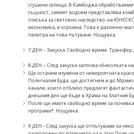
сгушени селища. В Камбоджа обработваемит
същност, самият водоем представлява комби
списъка за световно наследство. на ЮНЕСКО
икономика, е огромна. Това е различно мас
палитра на това пътуване. Нощувка.
7 ДЕН – Закуска. Свободно време. Трансфер 
8 ДЕН – След закуска започва обиколката н
Ще останем изумени от невероятната красо
Полегналия Буда, ще достигнем и до Мрамор
канали, които отблизо предлагат фантастич
днешния ден ще бъде в Храма на Златния Бу
После ще имате свободно време за почивка,
програма*. Нощувка.
9 ДЕН - След закуска ще отпътуваме за няко
разположен по поречието на р. Чао Прая, ч