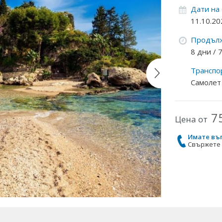
Дати на
11.10.20
Продълж
8 дни /
Транспо
Самолет
7
Цена от
Имате въ
Свържете с