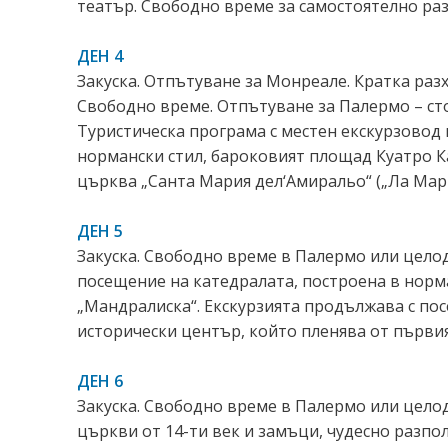
театър. Свободно време за самостоятелно раз
ДЕН 4
Закуска. Отпътуване за Монреале. Кратка разх
Свободно време. Отпътуване за Палермо – сто
Туристическа програма с местен екскурзовод 
нормански стил, бароковият площад Куатро К
църква „Санта Мария дел‘Амиральо“ („Ла Мар
ДЕН 5
Закуска. Свободно време в Палермо или цело
посещение на катедралата, построена в норм
„Мандралиска“. Екскурзията продължава с по
исторически център, който пленява от първи
ДЕН 6
Закуска. Свободно време в Палермо или целод
църкви от 14-ти век и замъци, чудесно разпо