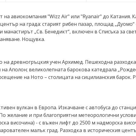
 на авиокомпания "Wizz Air" или "Ryanair" до Катания.
център на града: старият рибен пазар, площад „Дуомо“ 
и манастирът „Св. Бенедикт“, включен в Списъка за св
таняване. Нощувка.
то на древногръцкия учен Архимед. Пешеходна разходка
 на Аполон; великолепната барокова катедрала „Рождес
сещение на Ното – столицата на сицилианския барок. Р
ктивен вулкан в Европа. Изкачване с автобуса до станц
 По желание и при благоприятни метеорологични услови
ска височина) - с въжен лифт до 2500 м надморска вис
чарователен малък град. Разходка в историческия цент