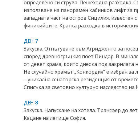
определено си струва. Пешеходна разходка. 
използване на панорамен кабинков лифт за п
западната част на остров Сицилия, известен 
финикийците. Кратка разходка в исторически
ДЕН 7
Закуска. Отпътуване към Агридженто за посе
според древногръцкия поет Пиндар. В миналот
от девет храма, които днес са под закрилата
Не случайно храмът „Конкордия“ е избран за
– уникална сенаторска резиденция от времето
Списъка за световно културно наследство на
ДЕН 8
Закуска. Напускане на хотела. Трансфер до ле
Кацане на летище София.