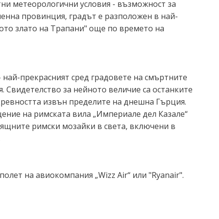
тни метеорологични условия - възможност за
енна провинция, градът е разположен в най-
лото злато на Трапани" още по времето на
.
– най-прекрасният сред градовете на смъртните
. Свидетелство за нейното величие са останките
 древността извън пределите на днешна Гърция.
щение на римската вила „Империале дел Казале“
зящните римски мозайки в света, включени в
.
олет на авиокомпания „Wizz Air“ или "Ryanair".