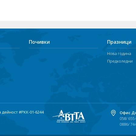
Почивки
Празници
Нова година
Предколедни
а дейност
#РКК-01-6244
Офис Д
058/ 655
0886/ 74