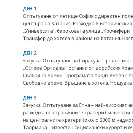
ДЕН 1
Отпътуване от летище София с директен полет
центъра на Катания. Разходка в историческия 
„Университа“, бароковата улица „Крочифери“ 
Трансфер до хотела в района на Катания. Нас
ДЕН 2
Закуска. Отпътуване за Сиракуза – родно мяс
„Остров Ортиджа“: останки от дорийския Храм
Свободно време. Програмата продължава с по
Свободно време. Връщане в хотела. Нощувка.
ДЕН 3
Закуска. Отпътуване за Етна – най-високият а
разходка по страничните кратери Силвестри.
на централните кратери (около 2900 м надмор
Таормина – известен сицилиански курорт и о