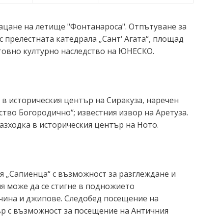
 Кацане на летище "Фонтанароса". Отпътуване за
с прелестната катедрала „Сант‘ Агата“, площад
етовно културно наследство на ЮНЕСКО.
 в историческия център на Сиракуза, наречен
тво Богородично“; известния извор на Аретуза.
азходка в историческия център на Ното.
ия „Сапиенца“ с възможност за разглеждане и
я може да се стигне в подножието
очина и джипове. Следобед посещение на
ър с възможност за посещение на Античния