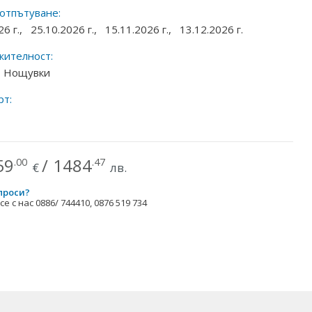
 отпътуване:
26 г.,
25.10.2026 г.,
15.11.2026 г.,
13.12.2026 г.
ителност:
 7 Нощувки
рт:
59
/
1484
.00
.47
€
лв.
проси?
е с нас 0886/ 744410, 0876 519 734