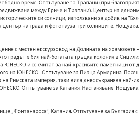
Свободно време. Отпътуване за Трапани (при благоприя
редвижване между Ериче и Трапани). Център на едноим
с историческите си солници, използвани за добив на "Бя
я център на града и фотопауза при солниците. Нощувка
щение с местен екскурзовод на Долината на храмовете 
о градът е бил най-богатата гръцка колония в Сицилия
 на ЮНЕСКО и се считат за най-красивите паметници от
 лого на ЮНЕСКО. Отпътуване за Пиаца Армерина. Посе
 на Римската империя, тази вила днес съхранява най-и
 ЮНЕСКО. Отпътуване за Катания. Настаняване. Нощувка
тище „Фонтанароса“, Катания. Отпътуване за България с п