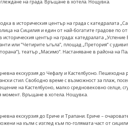
глеждане на града. Връщане в хотела. Нощувка.
одка в историческия център на града с катедралата „Сан
лица на Сицилия и един от най-богатите градове по от
в историческия център на града: катедралата „Успение 
анти или "Четирите ъгъла", площад „Претория“ с удив
торана“), театър „Масимо“. Настаняване в района на П
дневна екскурзия до Чефалу и Кастелбуоно. Пешеходна 
ански стил. Свободно време с възможност за плаж, пос
сещение на Кастелбуоно, малко средновековно селце, с
я момент. Връщане в хотела. Нощувка.
невна екскурзия до Ериче и Трапани. Ериче – очароват
ложени на хълм с изглед към по-голямата част от сици