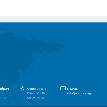
обрич
Офис Варна
Е-MAIL
 613
052/ 460 546
info@e-tours.bg
4410
0882/ 224 420