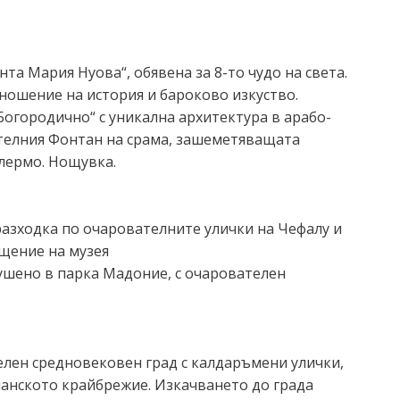
та Мария Нуова“, обявена за 8-то чудо на света.
ношение на история и бароково изкуство.
Богородично“ с уникална архитектура в арабо-
ителния Фонтан на срама, зашеметяващата
алермо. Нощувка.
разходка по очарователните улички на Чефалу и
ещение на музея
гушено в парка Мадоние, с очарователен
елен средновековен град с калдаръмени улички,
лианското крайбрежие. Изкачването до града