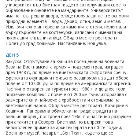
университет във Виетнам, където са получавали своето
образование синовете на мандарините. Университетът
има пет вътрешни двора, олицетворяващи петте основни
природни елемента – вода, дърво, огън, земя и метал.
Изключително интересни са каменните стели, полегнали
върху гърбовете на костенурки, изписани с имената на
някогашните възпитаници. Обяд в местен ресторант.
Полет до град Хошимин. Настаняване. Нощувка.
ДЕН 5
Закуска. Отпътуване за Куши за посещение на военната
база на Виетнамската армия – подземен град, изграден
през 1948 г., по време на виетнамската съпротива срещу
френската окупация и по-късно разширяван, за да побере
повече от 10 000 души по време на американската агресия.
Частично отворен за туристи през 1988 г. и до днес този
подземен комплекс с повече от 200 км тунели поразява с
размерите си и най-вече с храбростта и стоицизма на
виетнамския народ. Обяд в местен ресторант. Връщане в
Хошимин. Панорамна обиколка на града: сградата на
бившия дворец, построен през 1966 г. и частично разрушен
при атаките на Северен Виетнам, но въпреки това
великолепен пример за архитектурата на 60-те години;
Военният музей; пазарът „Бен Тхан“, където ще се