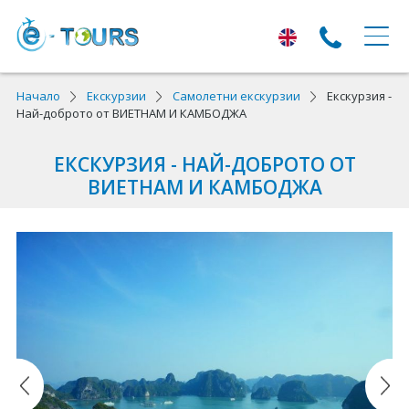
ЕКСКУРЗИИ
Начало
Екскурзии
Самолетни екскурзии
Екскурзия -
Най-доброто от ВИЕТНАМ И КАМБОДЖА
Екскурзии с тръгване от Варна
ЕКСКУРЗИЯ - НАЙ-ДОБРОТО ОТ
Екскурзии в Европа
ВИЕТНАМ И КАМБОДЖА
Автобусни екскурзии
Самолетни екскурзии
ПОЧИВКИ
Почивки с тръгване от Варна
Лято 2026
Най-търсени оферти