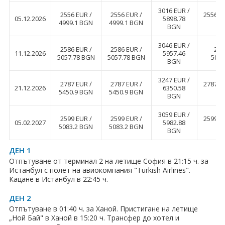
ПРАЗНИЦИ
3016 EUR ∕
2556 EUR ∕
2556 EUR ∕
2556 E
05.12.2026
5898.78
4999.1 BGN
4999.1 BGN
Празници в България
BGN
Предколедни
3046 EUR ∕
2586 EUR ∕
2586 EUR ∕
258
11.12.2026
5957.46
5057.78 BGN
5057.78 BGN
5057
BGN
Нова година
3247 EUR ∕
2787 EUR ∕
2787 EUR ∕
2787 E
21.12.2026
6350.58
Великден 2026
5450.9 BGN
5450.9 BGN
BGN
ЕКЗОТИКА
3059 EUR ∕
2599 EUR ∕
2599 EUR ∕
2599 E
05.02.2027
5982.88
5083.2 BGN
5083.2 BGN
BGN
Екзотични почивки
ДЕН 1
КРУИЗИ
Отпътуване от терминал 2 на летище София в 21:15 ч. за
Истанбул с полет на авиокомпания "Turkish Airlines".
САМОЛЕТНИ БИЛЕТИ
Кацане в Истанбул в 22:45 ч.
ХОТЕЛИ
ДЕН 2
Отпътуване в 01:40 ч. за Ханой. Пристигане на летище
„Ной Бай" в Ханой в 15:20 ч. Трансфер до хотел и
Хотели в България