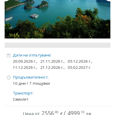
Круизи
Уикенд програми
ДЕСТИНАЦИИ
Египет
Чехия
Дати на отпътуване:
20.09.2026 г.,
21.11.2026 г.,
05.12.2026 г.,
Тунис
11.12.2026 г.,
21.12.2026 г.,
05.02.2027 г.
България
Продължителност:
10 дни / 7 Нощувки
Китай
Транспорт:
Румъния
Самолет
Албания
2556
/
4999
.00
.10
Цена от
€
лв.