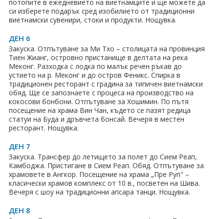
потопите в ежедневието на виетнамците и ще можете да
си изберете подарък сред изобилието от традиционни
виетнамски сувенири, стоки и продукти. Нощувка.
ДЕН 6
Закуска. Отпътуване за Ми Тхо – столицата на провинция
Тиен Жианг, островно пристанище в делтата на река
Меконг. Разходка с лодка по малък речен ръкав до
устието на р. Меконг и до остров Фeникс. Спирка в
традиционен ресторант с градина за типичен виетнамски
обяд. Ще се запознаете с процеса на производство на
кокосови бонбони. Отпътуване за Хошимин. По пътя
посещение на храма Вин Чан, където се пазят редица
статуи на Буда и дръвчета бонсай. Вечеря в местен
ресторант. Нощувка.
ДЕН 7
Закуска. Трансфер до летището за полет до Сием Реап,
Камбоджа. Пристигане в Сием Реап. Обяд. Отпътуване за
храмовете в Ангкор. Посещение на храма „Пре Руп" –
класически храмов комплекс от 10 в., посветен на Шива.
Вечеря с шоу на традиционни апсара танци. Нощувка.
ДЕН 8