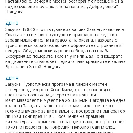
настаняване. Вечеря в местен ресторант с посещение на
водно куклено шоу с включена напитка „Добре дошли".
Хотели в чужбина
Нощувка.
ЕЗИКОВО УЧИЛИЩЕ
ДЕН 3
Закуска. В 8:00 ч. отпътуване за залива Халонг, включен в
SUMMER ENGLISH TALENTS ACADEMY
Списъка за световно културно и природно наследство
заради изключителната красота на океана. Разходка с
туристически кораб около многобройните островчета и
ВХОД ЗА АГЕНТИ
пещери. Обяд с морски дарове на борда на кораба.
Екскурзия до пещерите Тхиен Чунг или Даи Го (Пещерата
на дървените стълбове) – едни от най-красивите в залива.
Връщане в Ханой. Нощувка.
ДЕН 4
Закуска. Tуристическа програма в Ханой с местен
екскурзовод: езерото Хоан Кием, което в превод от
виетнамски означава „езерото на върнатия
меч"; мавзолеят и музеят на Хо Ши Мин; Пагодата на една
колона (Пагодата на лотоса) – храм с изключително
голямо значение за виетнамците, построен от император
Ли Тхай Тонг през 11 в.;. Посещение на Храма на
литературата – комплекс от пагоди с парк, построен през
1070 г. и посветен на Конфуций. Няколко години след
построяването му на това място е основан първият