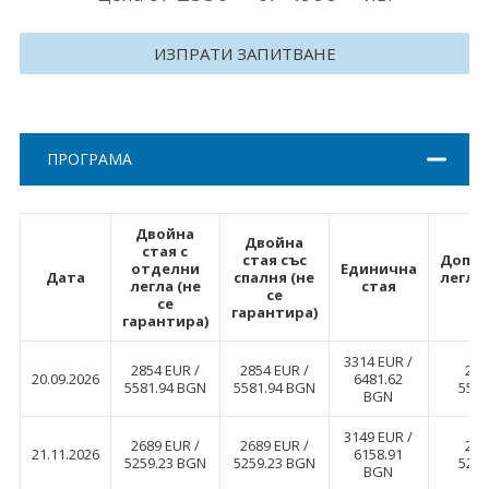
Хърватия
ИЗПРАТИ ЗАПИТВАНЕ
Гърция
Италия
ПРОГРАМА
Австрия
Сърбия - E-Tours
Двойна
Двойна
стая с
Турция
стая със
Допъ
отделни
Единична
Дата
спалня (не
легло
легла (не
стая
се
се
Унгария
гарантира)
гарантира)
Испания
3314 EUR ∕
2854 EUR ∕
2854 EUR ∕
285
20.09.2026
6481.62
5581.94 BGN
5581.94 BGN
5581
BGN
Франция
3149 EUR ∕
2689 EUR ∕
2689 EUR ∕
268
Швеция
21.11.2026
6158.91
5259.23 BGN
5259.23 BGN
5259
BGN