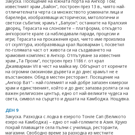
Закуска. Посещение на южната порта на Ангкор Том;
известният храм „Байон", построен през 13 в., чиято най-
отличителната черта са множеството усмихнати лица и
барелефи, изобразяващи исторически, митологични и
светски събития; храмът „Бапуон"; останките на Кралския
дворец, Терасата на слоновете – платформа, откъдето
ангкорските крале са наблюдавали паради, процесии и
игри; Терасата на прокажения крал, чието име произлиза
от скулптура, изобразяваща крал Яшоварман I, посветил
по-голямата част от живота си на създаването на
храмовия комплекс в Ангкор. Отпътуване за известния
храм „Та Прохм", построен през 1186 г. от крал
Джаяварман VII в чест на майка му. Обгърнат от корените
на огромни смокинови дървета и до днес храмът не е
възстановен. Обяд в местен ресторант. Посещение на
„Ангкор Ват"– най-големият и най-добре запазен кхмерски
храм и единственият, който и до днес запазва ролята си на
важен религиозен център, едно от най-великите чудеса на
света, символ на сърцето и душата на Камбоджа. Нощувка.
ДЕН 9
Закуска. Разходка с лодка в езерото Тонле Сап (Великото
езеро на Камбоджа) – едно от най-големите в Азия. Круиз
покрай плаващите села пълни с училища, ресторанти,
магазини. Свободно време за разходка из местните