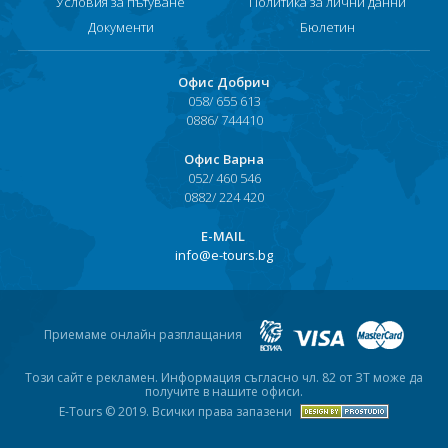
Условия за пътуване
Политика за лични данни
Документи
Бюлетин
Офис Добрич
058/ 655 613
0886/ 744410
Офис Варна
052/ 460 546
0882/ 224 420
Е-MAIL
info@e-tours.bg
Приемаме онлайн разплащания
Този сайт е рекламен. Информация съгласно чл. 82 от ЗТ може да
получите в нашите офиси.
E-Tours © 2019. Всички права запазени