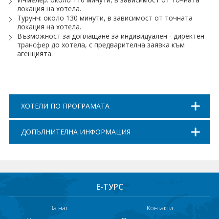
локация на хотела.
Хотели в чужбина
Турунч: около 130 минути, в зависимост от точната
локация на хотела.
ЕЗИКОВО УЧИЛИЩЕ
Възможност за доплащане за индивидуален - директен
трансфер до хотела, с предварителна заявка към
агенцията.
SUMMER ENGLISH TALENTS ACADEMY
ВХОД ЗА АГЕНТИ
ХОТЕЛИ ПО ПРОГРАМАТА
ДОПЪЛНИТЕЛНА ИНФОРМАЦИЯ
Е-ТУРС
За нас
Контакти