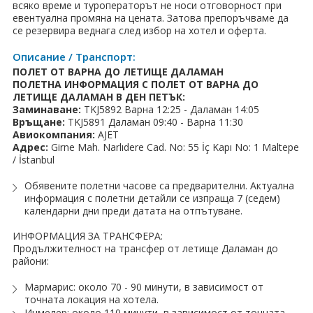
ПРАЗНИЦИ
всяко време и туроператорът не носи отговорност при
евентуална промяна на цената. Затова препоръчваме да
се резервира веднага след избор на хотел и оферта.
Празници в България
Описание / Транспорт:
Предколедни
ПОЛЕТ ОТ ВАРНА ДО ЛЕТИЩЕ ДАЛАМАН
ПОЛЕТНА ИНФОРМАЦИЯ С ПОЛЕТ ОТ ВАРНА ДО
Нова година
ЛЕТИЩЕ ДАЛАМАН В ДЕН ПЕТЪК:
Заминаване:
TKJ5892 Варна 12:25 - Даламан 14:05
Връщане:
TKJ5891 Даламан 09:40 - Варна 11:30
Великден 2026
Авиокомпания:
AJET
Адрес:
Girne Mah. Narlıdere Cad. No: 55 İç Kapı No: 1 Maltepe
ЕКЗОТИКА
/ İstanbul
Екзотични почивки
Обявените полетни часове са предварителни. Актуална
информация с полетни детайли се изпраща 7 (седем)
календарни дни преди датата на отпътуване.
КРУИЗИ
ИНФОРМАЦИЯ ЗА ТРАНСФЕРА:
САМОЛЕТНИ БИЛЕТИ
Продължителност на трансфер от летище Даламан до
райони:
ХОТЕЛИ
Мармарис: около 70 - 90 минути, в зависимост от
точната локация на хотела.
Хотели в България
Ичмелер: около 110 минути, в зависимост от точната