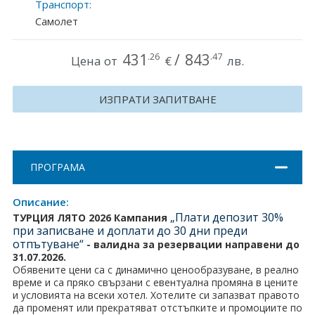
Транспорт:
Хърватия
Самолет
Гърция
431
/
843
.26
.47
Цена от
€
лв.
Италия
ИЗПРАТИ ЗАПИТВАНЕ
Австрия
Сърбия - E-Tours
Турция
ПРОГРАМА
Унгария
Описание:
„Плати депозит 30%
ТУРЦИЯ ЛЯТО 2026 Кампания
Испания
при записване и доплати до 30 дни преди
отпътуване“
-
валидна за резервации направени до
31.07.2026.
Франция
Обявените цени са с динамично ценообразуване, в реално
време и са пряко свързани с евентуална промяна в цените
Швеция
и условията на всеки хотел. Хотелите си запазват правото
да променят или прекратяват отстъпките и промоциите по