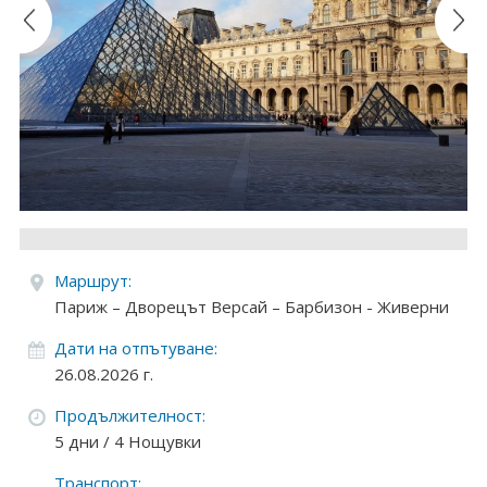
Круизи
Уикенд програми
ДЕСТИНАЦИИ
Египет
Чехия
Тунис
Маршрут:
Париж – Дворецът Версай – Барбизон - Живерни
България
Дати на отпътуване:
Китай
26.08.2026 г.
Продължителност:
Румъния
5 дни / 4 Нощувки
Албания
Транспорт: