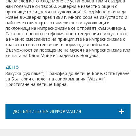
слава след като Клод Моне се установява там и създава
най-големите си творби. Живерни е известно още и с
прозвището си „земя на художници“. Клод Моне отива да
живее в Живерни през 1883 г. Много хора на изкуството и
най-вече голям кръг от американски художници и
поклонници на импресионизма се отправят към Живерни.
Така постепенно се оформя нова тенденция в изкуството,
а именно смесването на принципите на импресионизма с
красотата на автентичните нормандски пейзажи.
Възможност за посещение на музея на импресионизма или
къщата на Клод Моне и градините. Нощувка.
ДЕН 5
Закуска (сух пакет). Трансфер до летище Бове. Отпътуване
за България с полет на авиокомпания "Wizz Air".
Пристигане на летище Варна.
ДОПЪЛНИТЕЛНА ИНФОРМАЦИЯ