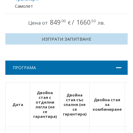
Самолет
Хърватия
Гърция
849
/
1660
.00
.50
Цена от
€
лв.
Италия
ИЗПРАТИ ЗАПИТВАНЕ
Австрия
Сърбия - E-Tours
ПРОГРАМА
Турция
Унгария
Д
Двойна
ле
Двойна
Испания
стая с
стая със
Двойна стая
отделни
Дата
спалня (не
за
легла (не
Франция
се
комбиниране
се
р
гарантира)
гарантира)
н
Швеция