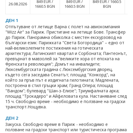
ПРАЗНИЦИ
849 EUR ∕
849 EUR ∕
849 EUR ∕ 1660.5
8
26.08.2026
1660.5 BGN
1660.5 BGN
BGN
Празници в България
ДЕН 1
Отпътуване от летище Варна с полет на авиокомпания
Предколедни
"Wizz Air" за Париж. Пристигане на летище Бове. Трансфер
до Париж. Панорамна обиколка с местен екскурзовод на
Нова година
български език: Парижката "Света Богородица" – едно от
най-великолепните постижения на готическата
Великден 2026
архитектура; Латинският квартал и Сорбоната; Пантеонът,
превърнат в мавзолей за "великите хора от епохата на
Френската революция"; Домът на инвалидите;
ЕКЗОТИКА
Люксембургската градина с Люксембургския дворец,
където сега заседава Сенатът; площад "Конкорд", на
Екзотични почивки
който за пръв път е издигната гилотината; Мадлената,
построена в стил гръцки храм; Гранд Опера; площад
КРУИЗИ
"Вандом"; булевард "Шан-з-Елизе"; Триумфалната арка;
площад "Трокадеро" и Айфеловата кула. Настаняване след
15 ч. Свободно време - необходимо е ползване на градски
САМОЛЕТНИ БИЛЕТИ
транспорт.Нощувка.
ХОТЕЛИ
ДЕН 2
Закуска. Свободно време в Париж - необходимо е
Хотели в България
ползване на градски транспорт или туристическа програма