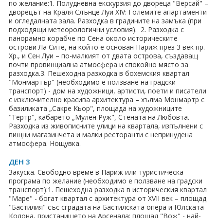
по желание:1. Полудневна екскурзия до двореца "Версай" –
дворецът на Краля Слънце Луи ХІV: Големите апартаменти
Хотели в чужбина
и огледалната зала. Разходка в градините на замъка (при
подходящи метеорологични условия). 2. Разходка с
ЕЗИКОВО УЧИЛИЩЕ
панорамно корабче по Сена около историческите
острови Ла Сите, на който е основан Париж през 3 век пр.
Хр., и Сен Луи – по-малкият от двата острова, създаващ
SUMMER ENGLISH TALENTS ACADEMY
почти провинциална атмосфера и спокойно място за
разходка.3. Пешеходна разходка в бохемския квартал
ВХОД ЗА АГЕНТИ
"Монмартър" (необходимо е ползване на градски
транспорт) - дом на художници, артисти, поети и писатели
с изключително красива архитектура – хълма Монмартр с
базиликата „Сакре Кьор", площада на художниците
"Тертр", кабарето „Мулен Руж", Стената на Любовта.
Разходка из живописните улици на квартала, изпълнени с
пищни магазинчета и малки ресторанти с непринудена
атмосфера. Нощувка.
ДЕН 3
Закуска. Свободно време в Париж или туристическа
програма по желание (необходимо е ползване на градски
транспорт):1. Пешеходна разходка в историческия квартал
"Маре" - богат квартал с архитектура от ХVІІ век – площад
"Бастилия" със сградата на Бастилската опера и Юлската
Колона, пристанището на Арсенала; площад "Вож" - най-