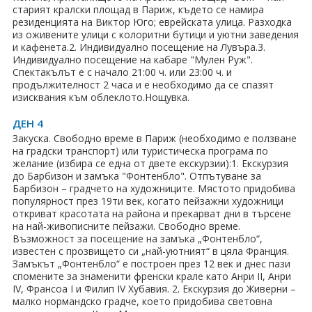
старият кралски площад в Париж, където се намира
резиденцията на Виктор Юго; еврейската улица. Разходка
из оживените улици с колоритни бутици и уютни заведения
и кафенета.2. Индивидуално посещение на Лувъра.3.
Индивидуално посещение на кабаре "Мулен Руж".
Спектакълът е с начало 21:00 ч. или 23:00 ч. и
продължителност 2 часа и е необходимо да се спазят
изисквания към облеклото.Нощувка.
ДЕН 4
Закуска. Свободно време в Париж (необходимо е ползване
на градски транспорт) или туристическа програма по
желание (избира се една от двете екскурзии):1. Екскурзия
до Барбизон и замъка "Фонтенбло". Отпътуване за
Барбизон – градчето на художниците. Мястото придобива
популярност през 19ти век, когато пейзажни художници
откриват красотата на района и прекарват дни в търсене
на най-живописните пейзажи. Свободно време.
Възможност за посещение на замъка „Фонтенбло“,
известен с прозвището си „най-уютният“ в цяла Франция.
Замъкът „Фонтенбло“ е построен през 12 век и днес пази
спомените за знаменити френски крале като Анри II, Анри
IV, Франсоа I и Филип IV Хубавия. 2. Екскурзия до Живерни –
малко нормандско градче, което придобива световна