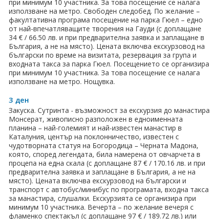
при минимум 10 участника. За това посещение се налага
използване на метро. Свободен следобед. По желание –
Хотели в чужбина
факултативна програма посещение на парка Гюел – едно
от най-впечатляващите творения на Гауди (с доплащане
ЕЗИКОВО УЧИЛИЩЕ
34 € / 66.50 лв. и при предварителна заявка и заплащане в
България, а не на място). Цената включва екскурзовод на
български по време на визитата, резервация за група и
SUMMER ENGLISH TALENTS ACADEMY
входната такса за парка Гюел. Посещението се организира
при минимум 10 участника. За това посещение се налага
ВХОД ЗА АГЕНТИ
използване на метро. Нощувка.
3 ден
Закуска. Сутринта - възможност за екскурзия до манастира
Монсерат, живописно разположен в едноименната
планина – най-големият и най-известен манастир в
Каталуния, център на поклонничество, известен с
чудотворната статуя на Богородица – Черната Мадона,
която, според легендата, била намерена от овчарчета в
процепа на една скала (с доплащане 87 € / 170.16 лв. и при
предварителна заявка и заплащане в България, а не на
място). Цената включва екскурзовод на български и
транспорт с автобус/минибус по програмата, входна такса
за манастира, слушалки. Екскурзията се организира при
минимум 10 участника. Вечерта – по желание вечеря с
фламенко спектакъл (с доплащане 97 € / 189.72 лв.) или