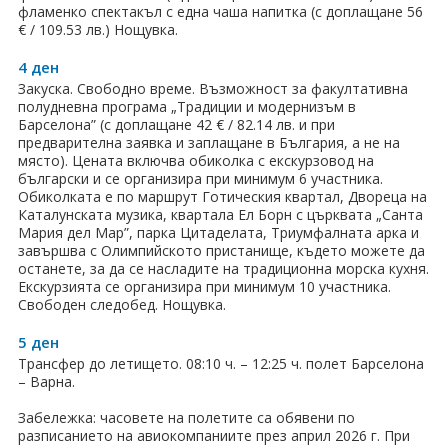
фламенко спектакъл с една чаша напитка (с доплащане 56
€ / 109.53 лв.) Нощувка.
4 ден
Закуска. Свободно време. Възможност за факултативна
полудневна програма „Традиции и модернизъм в
Барселона” (с доплащане 42 € / 82.14 лв. и при
предварителна заявка и заплащане в България, а не на
място). Цената включва обиколка с екскурзовод на
български и се организира при минимум 6 участника.
Обиколката е по маршрут Готическия квартал, Двореца на
Каталунската музика, квартала Ел Борн с църквата „Санта
Мария дел Мар”, парка Цитаделата, Триумфалната арка и
завършва с Олимпийското пристанище, където можете да
останете, за да се насладите на традиционна морска кухня.
Екскурзията се организира при минимум 10 участника.
Свободен следобед. Нощувка.
5 ден
Трансфер до летището. 08:10 ч. – 12:25 ч. полет Барселона
– Варна.
Забележка: часовете на полетите са обявени по
разписанието на авиокомпаниите през април 2026 г. При