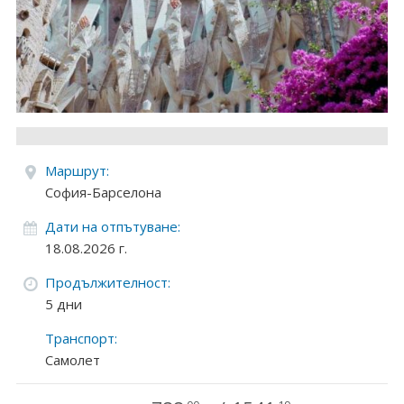
Круизи
Уикенд програми
ДЕСТИНАЦИИ
Египет
Маршрут:
Чехия
София-Барселона
Дати на отпътуване:
Тунис
18.08.2026 г.
България
Продължителност:
5 дни
Китай
Транспорт:
Румъния
Самолет
Албания