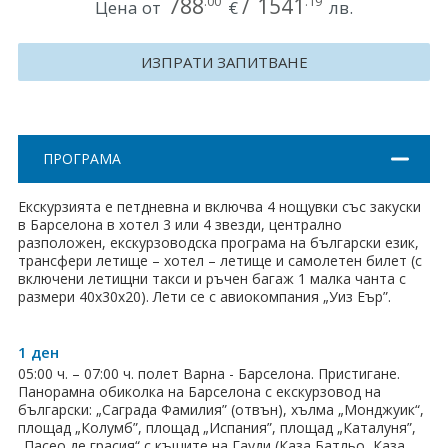
788
/
1541
.00
.19
Цена от
€
лв.
Хърватия
ИЗПРАТИ ЗАПИТВАНЕ
Гърция
Италия
Австрия
ПРОГРАМА
Сърбия - E-Tours
Екскурзията е петдневна и включва 4 нощувки със закуски
в Барселона в хотел 3 или 4 звезди, централно
Турция
разположен, екскурзоводска програма на български език,
трансфери летище – хотел – летище и самолетен билет (с
включени летищни такси и ръчен багаж 1 малка чанта с
Унгария
размери 40х30х20). Лети се с авиокомпания „Уиз Еър”.
Испания
1 ден
Франция
05:00 ч. – 07:00 ч. полет Варна - Барселона. Пристигане.
Панорамна обиколка на Барселона с екскурзовод на
Швеция
български: „Саграда Фамилия” (отвън), хълма „Монджуик“,
площад „Колумб”, площад „Испания”, площад „Каталуня”,
„Пасео де грасия“ с къщите на Гауди (Каза Батльо, Каза