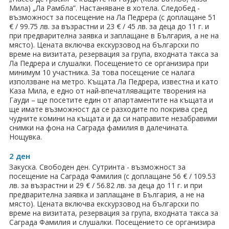
ПРАЗНИЦИ
Мила) „Ла Рамбла”. Настаняване в хотела. Следобед -
възможност за посещение на Ла Педрера (с доплащане 51
Празници в България
€ / 99.75 лв. за възрастни и 23 € / 45 лв. за деца до 11 г. и
при предварителна заявка и заплащане в България, а не на
място). Цената включва екскурзовод на български по
Предколедни
време на визитата, резервация за група, входната такса за
Ла Педрера и слушалки. Посещението се организира при
Нова година
минимум 10 участника. За това посещение се налага
използване на метро. Къщата Ла Педрера, известна и като
Великден 2026
Каза Мила, е едно от най-впечатляващите творения на
Гауди – ще посетите един от апартаментите на къщата и
ще имате възможност да се разходите по покрива сред
ЕКЗОТИКА
чудните комини на къщата и да си направите незабравими
снимки на фона на Саграда фамилия в далечината.
Екзотични почивки
Нощувка.
2 ден
КРУИЗИ
Закуска. Свободен ден. Сутринта - възможност за
посещение на Саграда Фамилия (с доплащане 56 € / 109.53
САМОЛЕТНИ БИЛЕТИ
лв. за възрастни и 29 € / 56.82 лв. за деца до 11 г. и при
предварителна заявка и заплащане в България, а не на
ХОТЕЛИ
място). Цената включва екскурзовод на български по
време на визитата, резервация за група, входната такса за
Хотели в България
Саграда Фамилия и слушалки. Посещението се организира