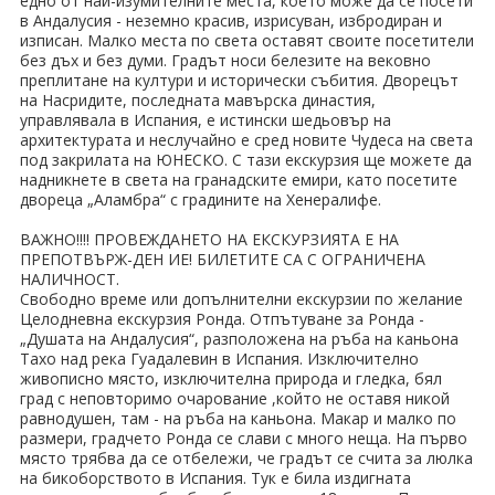
едно от най-изумителните места, което може да се посети
в Андалусия - неземно красив, изрисуван, избродиран и
изписан. Малко места по света оставят своите посетители
без дъх и без думи. Градът носи белезите на вековно
преплитане на култури и исторически събития. Дворецът
на Насридите, последната мавърска династия,
управлявала в Испания, е истински шедьовър на
архитектурата и неслучайно е сред новите Чудеса на света
под закрилата на ЮНЕСКО. С тази екскурзия ще можете да
надникнете в света на гранадските емири, като посетите
двореца „Аламбра“ с градините на Хенералифе.
ВАЖНО!!!! ПРОВЕЖДАНЕТО НА ЕКСКУРЗИЯТА Е НА
ПРЕПОТВЪРЖ-ДЕН ИЕ! БИЛЕТИТЕ СА С ОГРАНИЧЕНА
НАЛИЧНОСТ.
Свободно време или допълнителни екскурзии по желание
Целодневна екскурзия Ронда. Отпътуване за Ронда -
„Душата на Андалусия“, разположена на ръба на каньона
Тахо над река Гуадалевин в Испания. Изключително
живописно място, изключителна природа и гледка, бял
град с неповторимо очарование ,който не оставя никой
равнодушен, там - на ръба на каньона. Макар и малко по
размери, градчето Ронда се слави с много неща. На първо
място трябва да се отбележи, че градът се счита за люлка
на бикоборството в Испания. Тук е била издигната