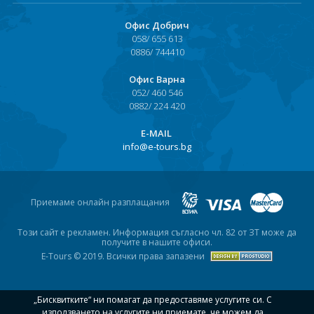
Офис Добрич
058/ 655 613
0886/ 744410
Офис Варна
052/ 460 546
0882/ 224 420
Е-MAIL
info@e-tours.bg
Приемаме онлайн разплащания
Този сайт е рекламен. Информация съгласно чл. 82 от ЗТ може да
получите в нашите офиси.
E-Tours © 2019. Всички права запазени
„Бисквитките“ ни помагат да предоставяме услугите си. С
използването на услугите ни приемате, че можем да