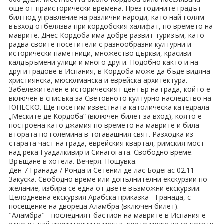
още от праисторически времена. През годините градът
бил под управление на различни народи, като най-голям
възход отбелязва при кордобския халифат, по времето на
маврите. Днес Кордоба има добре развит туризъм, като
радва своите посетители с разнообразни културни и
исторически паметници, множество църкви, красиви
калдъръмени улици и много други. Подобно както и на
други градове в Испания, в Кордоба може да бъде видяна
християнска, мюсюлманска и еврейска архитектура.
Забележителен е историческият център на града, който е
включен в списъка за Световното културно наследство на
ЮНЕСКО. Ще посетим известната католическа катедрала
„Меските де Кордоба“ (включен билет за вход), която е
построена като джамия по времето на маврите и била
втората по големина в тогавашния свят. Разходка из
старата част на града, еврейския квартал, римския мост
над река Гуадалкивир и Синагогата. Свободно време.
Връщане в хотела. Вечеря. Нощувка.
Ден 7 Гранада / Ронда и Сетенил де лас Бодегас 02.11
Закуска. Свободно време или допълнителни екскурзии по
желание, избира се една от двете възможни екскурзии:
Целодневна екскурзия Арабска приказка - Гранада, с
посещение на двореца Аламбра (включен билет).
"Аламбра" - последният бастион на маврите в Испания е