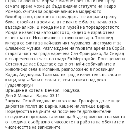
първата арена за борба с бикове през 18-ти век. Пред
самата арена може да бъде видяна статуята на Педро
Ромеро, считан за родоначалник на модерното
бикоборство, при което тореадорът се изправя срещу
бика, стоейки на земята, а не както е било в началото-
възседнал кон. В Ронда има и Музей на тореадорството.
Ронда е известна като мястото, където е изработена
известната в Испания шест-струнна китара. Този вид
китара се счита за най-важният музикален инструмент за
фламенко музика. Разглеждане на първата арена за борба,
старата част на града наречена Сан Франциако, Ла Сиедад
и съвременната част на града Ел Меркадийо. Посещениена
Сетенил де лас Бодегас е едно от най-необичайните и
живописни села в Испания, разположено в провинция
Кадис, Андалусия. Този малък град е известен със своите
къщи, издълбани в скалите, които висят над река
Гуадалпоркун.
Връщане в хотела. Вечеря. Нощувка.
Ден 8 Малага - Варна 03.11
Закуска. Освобождаване на хотела. Трансфер до летище.
Директен полет до Варна. Кацане на летище Варна.
Поредността на дните на посочените допълнителни
екскурзии в програмата може да бъде променяна на място
от водача, съобразно с часовете на работа на обектите и
числеността на записаните.