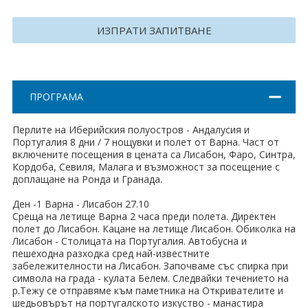
Хърватия
ИЗПРАТИ ЗАПИТВАНЕ
Гърция
Италия
ПРОГРАМА
Австрия
Перлите на Иберийския полуостров - Андалусия и
Сърбия - E-Tours
Португалия 8 дни / 7 нощувки и полет от Варна. Част от
включените посещения в цената са Лисабон, Фаро, Синтра,
Турция
Кордоба, Севиля, Малага и възможност за посещение с
доплащане на Ронда и Гранада.
Унгария
Ден -1 Варна - Лисабон 27.10
Среща на летище Варна 2 часа преди полета. Директен
Испания
полет до Лисабон. Кацане на летище Лисабон. Обиколка на
Лисабон - Столицата на Португалия. Автобусна и
Франция
пешеходна разходка сред най-известните
забележителности на Лисабон. Започваме със спирка при
символа на града - кулата Белем. Следвайки течението на
Швеция
р.Тежу се отправяме към паметника на Откривателите и
шедьовърът на португалското изкуство - манастира