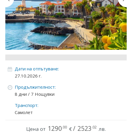
Круизи
Уикенд програми
ДЕСТИНАЦИИ
Египет
Чехия
Дати на отпътуване:
Тунис
27.10.2026 г.
Продължителност:
България
8 дни / 7 Нощувки
Китай
Транспорт:
Самолет
Румъния
Албания
1290
/
2523
.00
.02
Цена от
€
лв.