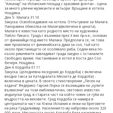
"Алказар" на Испанския площад с красивия фонтан - сцена
за много улични музиканти и актьори. Връщане в хотела.
Нощувка.
Ден 5- Малага 31.10
Закуска. Освобождаване на хотела. Отпътуване за Малага.
Панорамна обиколка на Малага(включена в цената).
Малага е известна като родното място на художника
Пабло Пикасо. Градът възниква през Х век пр.н.е., основан
от финикийци под името Малака. Предполага се, че това
име произлиза от финикийската дума за сол, тъй като
около пристанището се осолявало риба. Седем века по-
късно римляните завладяват града заедно с останалите.
Свободно време. Настаняване в хотел в Коста дел Сол.
Вечеря. Нощувка.
Ден 6 Кордоба 01.11
Закуска. Целодневна екскурзия до Кордоба( с включена
входна такса за Катедралата Мескита де Кордоба) -
включена в цената. В своето стихотворение „Песен на
ездача” Федерико Гарсия Лорка се възхищава на „кулите
възвисени” на този емблематичен, световно известен
андалуски град, в старата част на който човек се губи из
мъдростта на вековете. Град Кордоба се намира в
централната част на Южна Испания и лежи на бреговете
на река Гуадалкивир. Населението му наброява около 320
000 души. Местността около Кордоба била населявана