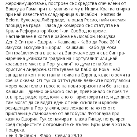
ПРАЗНИЦИ
Жеронимуш(отвън), построен със средства спечелени от
Вашку да Гама при пътуванията му в Индия. Кратка спирка
при най-известната сладкарница в Лисабон - Pasteis de
Празници в България
Belem, булевард Либердаде, площад Росио, най-големия
площад на града- Пласа де Комерсио със статуята на
Предколедни
Краля-Реформатор Жозе 1-ви. Свободно време.
Настаняване в хотел в района на Лисабон. Нощувка.
Нова година
Ден 2 Синтра - Ещорил - Кашкаиш - Кабо да Рока 28.10
Закуска. Екскурзия Ещорил - Кашкаиш - Кабо да Рока -
Синтра(включена в цената). Започваме деня със Синтра-
Великден 2026
наречена „Райската градина на Португалия“ или „най-
красивото място в Португалия“ по думите на Ханс
ЕКЗОТИКА
Кристиян Андерсен. Отпътуване за Кабо да Рока - най -
западната континентална точка на Европа, където земята
Екзотични почивки
среща океана. От тук са отпътували великите португалски
мореплаватели в търсене на нови хоризонти и богатства.
Кашкаиш - древно рибарско селце, превърнало се през 19
КРУИЗИ
в. в предградие предпочитано от аристократите, и до днес
там могат да се видят едни от най-скъпите и красиви
САМОЛЕТНИ БИЛЕТИ
резиденции в Португалия, разглеждане на яхтеното
пристанище /панорамно от автобуса/. Фотопауза при
казино Ещорил. Тук се намира и плажа Гиншу, популярен
ХОТЕЛИ
сред сърфистите с огромните си вълни. Връщане в хотела.
Нощувка.
Хотели в България
Ден 3 Лисабон - Фаро - Севиля 29.10