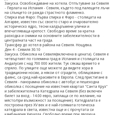
Закуска. Освобождаване на хотела. Отпътуване за Севиля
Хотели в чужбина
- Перлата на Испания - Севиля, където под палещите лъчи
на слънцето се ражда страстното фламенко.
Спирка във Фаро: Първа спирка е Фаро - столицата на
ЕЗИКОВО УЧИЛИЩЕ
Алгарве, известен със своето старо и очарователно
историческо ядро, тесни калдъръмени улички и
SUMMER ENGLISH TALENTS ACADEMY
впечатляваща крепост. Свободно време за кратка
разходка и снимки на основните забележителности в
централната част на града.
ВХОД ЗА АГЕНТИ
Трансфер до хотел в района на Севиля. Нощувка.
Ден 4 - Севиля 30.10
Закуска. Обиколка на Севиля(включена в цената). Севиля е
четвъртият по големина град в Испания и столицата на
Андалусия с над 700 000 жители. Тук сякаш времето е
спряло. По улиците още можете да видите хора в
традиционни носии, а някои от сградите, облицовани с
фаянс, са сред най-красивите в Европа. След пристигане в
Севиля - панорамна обиколка с автобус и пешеходна
обиколка с посещение на известния квартал "Санта Круз"
и забележителната Катедрала на Севиля (без включен
билет за вход - 14.00 евро, заплаща се по желание, на
място/при възможност за посещение). Катедралата е
построена през XV век и е най-голямата готическа
катедрала в света, известна още и с прочутата си
камбанария Хиралда. Свободно време при двореца