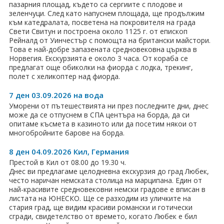
пазарния площад, където са сергиите с плодове и
зеленчуци. След като напуснем площада, ще продължим
към катедралата, посветена на покровителя на града
Свети Свитун и построена около 1125 г. от епископ
Рейналд от Уинчестър с помощта на британски майстори.
Това е най-добре запазената средновековна църква в
Норвегия. Екскурзията е около 3 часа. От кораба се
предлагат още обиколки на фиорда с лодка, трекинг,
полет с хеликоптер над фиорда.
7 ден 03.09.2026 на вода
Уморени от пътешествията ни през последните дни, днес
може да се отпуснем в СПА центъра на борда, да си
опитаме късмета в казиното или да посетим някои от
многобройните барове на борда.
8 ден 04.09.2026 Кил, Германия
Престой в Кил от 08.00 до 19.30 ч.
Днес ви предлагаме целодневна екскурзия до град Любек,
често наричан немската столица на марципана. Един от
най-красивите средновековни немски градове е вписан в
листата на ЮНЕСКО. Ще се разходим из уличките на
стария град, ще видим красиви романски и готически
сгради, свидетелство от времето, когато Любек е бил