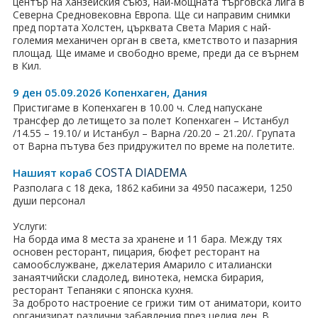
център на Ханзейския съюз, най-мощната търговска лига в
Северна Средновековна Европа. Ще си направим снимки
пред портата Холстен, църквата Света Мария с най-
големия механичен орган в света, кметството и пазарния
площад. Ще имаме и свободно време, преди да се върнем
в Кил.
9 ден 05.09.2026 Копенхаген, Дания
Пристигаме в Копенхаген в 10.00 ч. След напускане
трансфер до летището за полет Копенхаген – Истанбул
/14.55 – 19.10/ и Истанбул – Варна /20.20 – 21.20/. Групата
от Варна пътува без придружител по време на полетите.
COSTA DIADEMA
Нашият кораб
Разполага с 18 дека, 1862 кабини за 4950 пасажери, 1250
души персонал
Услуги:
На борда има 8 места за хранене и 11 бара. Между тях
основен ресторант, пицария, бюфет ресторант на
самообслужване, джелатерия Амарило с италиански
занаятчийски сладолед, винотека, немска бирария,
ресторант Тепаняки с японска кухня.
За доброто настроение се грижи тим от аниматори, които
организират различни забавления през целия ден. В