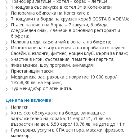
Трансфери летище – хотел – кораб – летище;
1 нощувка със закуска в хотел 3* в Копенхаген;
Панорамна обиколка на Копенхаген;
7 нощувки на борда на круизен кораб COSTA DIADEMA;
Пълен пансион на борда – 7 закуски, 6 обяда,
следобеден снак, 7 вечери в основния ресторант и
бюфета;
Наливна вода, кафе и чай в зоната на бюфета;
Използване на съоръженията на кораба като плувен
басейн, шезлонги, фитнес, нощен клуб, кърпи за плаж;
Участие в игри, състезания, тематични партита;
Жива музика, шоу програми, анимация;
Пристанищни такси;
Медицинска застраховка с покритие 10 000 евро/
19558,30 лв. на Евроинс;
Тур мениджър от агенцията.
Цената не включва:
Напитки
Хотелско обслужване на борда, заплаща се
задължително на кораба: 11 евро/ 21,51 лв. на
възрастен на ден, 5.50 евро/ 10,76 лв. на дете до 11 г.
Рум сървиз, услуги в СПА центъра, масажи, фризьор,
маникюр.