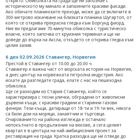
открито. Обиколката на града ще ни запознае с
историческото му минало и запазените красиви фасади.
Ако обичате планинските преходи, може да се включите в
300-метрово изкачване на близката планина Шугартоп, от
която се открива прекрасна гледка към Боргунд фиорд.
Ние ви предлагаме 70-минутна обиколка с туристическо
влакче, която започва от круизния терминал и ще ни
доведе до върха на Аксла, откъдето се открива гледка към
целия залив.
6 ден 02.09.2026 Ставангер, Норвегия
Престой в Ставангер от 10.00 до 20.00 ч.
Ставангер е важна част от морската история на Норвегия,
а днес център на норвежката петролна индустрия. Ако
искате да разгледате града, елате с нас на пешеходна
обиколка.
Ще се разходим из Стария Ставангер, който се
характеризира с тесни улички, обградени от живописни
дървени къщи, с красиви градини и старинни газови
фенери. Тези къщи, датиращи от 18-ти и 19-ти век, някога
са били дом на моряци, занаятчии и търговци.
Очарованието на района изглежда е останало
непокътнато в продължение на векове, а сега целият
квартал е в центъра на най-амбициозния проект за
реставрация на града. Кратка разходка ще ни отведе до