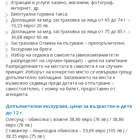
Атракции и услуги: казино, магазини, фотограф,
интернет, др.
Евентуална горивна такса.
Доплащане за мед. застраховка за лица от 65 до 74 г. –
10,23 евро/ 20 лв.
Доплащане за мед. застраховка за лица от 75 до 85 г. –
30,68 евро/ 60 лв.
Застраховка Отмяна на пътуване – препоръчително.
Екскурзии на брега
Избор на седалка в самолета (авиокомпаниите ги
разпределят на случаен принцип) – цена на запитване
Разпределението на местата в самолета е на случаен
принцип. Изборът на конкретно място се извършва срещу
допълнително заплащане. Запазването на места е
възможно седмица преди датата на отпътуване –
самостоятелно, с номер на билет, предоставен от
агенцията.
Допълнителни екскурзии, цени за възрастен и дете
до 12 г.
Олесунд – обиколка с влакче 38,86 евро (76 лв.) / 38,86
евро (76 лв.)
Ставангер – пешеходна обиколка – 53,69 евро (105 лв.) /
38,35 евро (75 лв.)