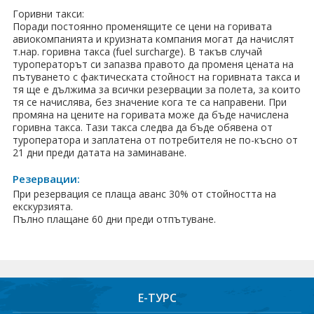
Горивни такси:
Поради постоянно променящите се цени на горивата
авиокомпанията и круизната компания могат да начислят
т.нар. горивна такса (fuel surcharge). В такъв случай
туроператорът си запазва правото да променя цената на
пътуването с фактическата стойност на горивната такса и
тя ще е дължима за всички резервации за полета, за които
тя се начислява, без значение кога те са направени. При
промяна на цените на горивата може да бъде начислена
горивна такса. Тази такса следва да бъде обявена от
туроператора и заплатена от потребителя не по-късно от
21 дни преди датата на заминаване.
Резервации:
При резервация се плаща аванс 30% от стойността на
екскурзията.
Пълно плащане 60 дни преди отпътуване.
Е-ТУРС