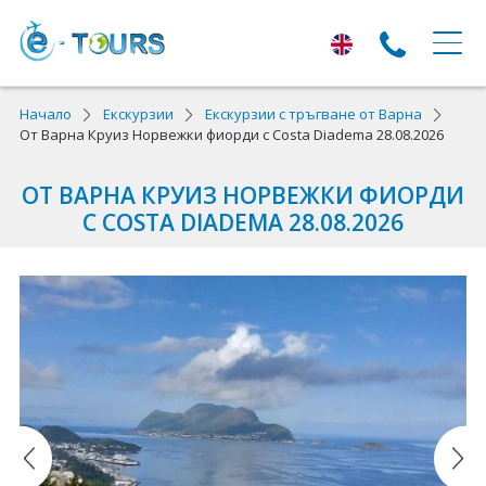
ЕКСКУРЗИИ
Начало
Екскурзии
Екскурзии с тръгване от Варна
От Варна Круиз Норвежки фиорди с Costa Diadema 28.08.2026
Екскурзии с тръгване от Варна
ОТ ВАРНА КРУИЗ НОРВЕЖКИ ФИОРДИ
Екскурзии в Европа
С COSTA DIADEMA 28.08.2026
Автобусни екскурзии
Самолетни екскурзии
ПОЧИВКИ
Почивки с тръгване от Варна
Лято 2026
Най-търсени оферти