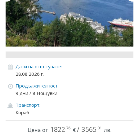
Круизи
Уикенд програми
ДЕСТИНАЦИИ
Египет
Чехия
Дати на отпътуване:
28.08.2026 г.
Тунис
Продължителност:
България
9 дни / 8 Нощувки
Транспорт:
Китай
Кораб
Румъния
1822
/
3565
.76
.01
Цена от
€
лв.
Албания