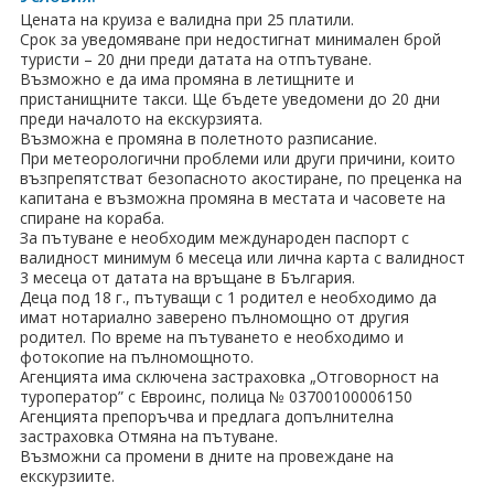
Цената на круиза е валидна при 25 платили.
Срок за уведомяване при недостигнат минимален брой
туристи – 20 дни преди датата на отпътуване.
Възможно е да има промяна в летищните и
пристанищните такси. Ще бъдете уведомени до 20 дни
преди началото на екскурзията.
Възможна е промяна в полетното разписание.
При метеорологични проблеми или други причини, които
възпрепятстват безопасното акостиране, по преценка на
капитана е възможна промяна в местата и часовете на
спиране на кораба.
За пътуване е необходим международен паспорт с
валидност минимум 6 месеца или лична карта с валидност
3 месеца от датата на връщане в България.
Деца под 18 г., пътуващи с 1 родител е необходимо да
имат нотариално заверено пълномощно от другия
родител. По време на пътуването е необходимо и
фотокопие на пълномощното.
Агенцията има сключена застраховка „Отговорност на
туроператор” с Евроинс, полица № 03700100006150
Агенцията препоръчва и предлага допълнителна
застраховка Отмяна на пътуване.
Възможни са промени в дните на провеждане на
екскурзиите.