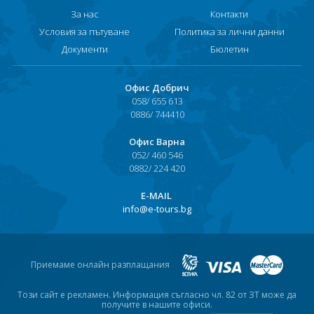
За нас
Контакти
Условия за пътуване
Политика за лични данни
Документи
Бюлетин
Офис Добрич
058/ 655 613
0886/ 744410
Офис Варна
052/ 460 546
0882/ 224 420
Е-MAIL
info@e-tours.bg
Приемаме онлайн разплащания
Този сайт е рекламен. Информация съгласно чл. 82 от ЗТ може да
получите в нашите офиси.