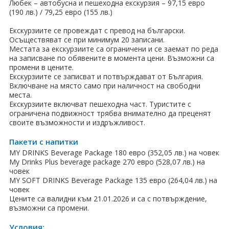
Любек – автобусна и пешеходна екскурзия – 97,15 евро
(190 лв.) / 79,25 евро (155 лв.)
Екскурзиите се провеждат с превод на български.
Осъществяват се при минимум 20 записани.
Местата за екскурзиите са ограничени и се заемат по реда
на записване по обявените в момента цени. Възможни са
промени в цените.
Екскурзиите се записват и потвърждават от България.
Включване на място само при наличност на свободни
места.
Екскурзиите включват пешеходна част. Туристите с
ограничена подвижност трябва внимателно да преценят
своите възможности и издръжливост.
Пакети с напитки
MY DRINKS Beverage Package 180 евро (352,05 лв.) на човек
My Drinks Plus beverage package 270 евро (528,07 лв.) на
човек
MY SOFT DRINKS Beverage Package 135 евро (264,04 лв.) на
човек
Цените са валидни към 21.01.2026 и са с потвърждение,
възможни са промени.
Условия: