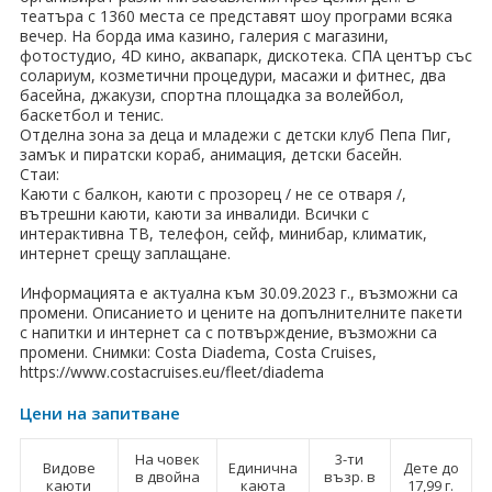
театъра с 1360 места се представят шоу програми всяка
вечер. На борда има казино, галерия с магазини,
фотостудио, 4D кино, аквапарк, дискотека. СПА център със
солариум, козметични процедури, масажи и фитнес, два
басейна, джакузи, спортна площадка за волейбол,
баскетбол и тенис.
Отделна зона за деца и младежи с детски клуб Пепа Пиг,
замък и пиратски кораб, анимация, детски басейн.
Стаи:
Каюти с балкон, каюти с прозорец / не се отваря /,
вътрешни каюти, каюти за инвалиди. Всички с
интерактивна ТВ, телефон, сейф, минибар, климатик,
интернет срещу заплащане.
Информацията е актуална към 30.09.2023 г., възможни са
промени. Описанието и цените на допълнителните пакети
с напитки и интернет са с потвърждение, възможни са
промени. Снимки: Costa Diadema, Costa Cruises,
https://www.costacruises.eu/fleet/diadema
Цени на запитване
На човек
3-ти
Видове
Единична
Дете до
в двойна
възр. в
каюти
каюта
17,99 г.