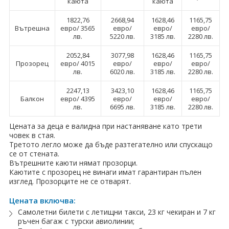
каюта
каюта
1822,76
2668,94
1628,46
1165,75
Вътрешна
евро/ 3565
евро/
евро/
евро/
лв.
5220 лв.
3185 лв.
2280 лв.
2052,84
3077,98
1628,46
1165,75
Прозорец
евро/ 4015
евро/
евро/
евро/
лв.
6020 лв.
3185 лв.
2280 лв.
2247,13
3423,10
1628,46
1165,75
Балкон
евро/ 4395
евро/
евро/
евро/
лв.
6695 лв.
3185 лв.
2280 лв.
Цената за деца е валидна при настаняване като трети
човек в стая.
Третото легло може да бъде разтегателно или спускащо
се от стената.
Вътрешните каюти нямат прозорци.
Каютите с прозорец не винаги имат гарантиран пълен
изглед. Прозорците не се отварят.
Цената включва:
Самолетни билети с летищни такси, 23 кг чекиран и 7 кг
ръчен багаж с турски авиолинии;