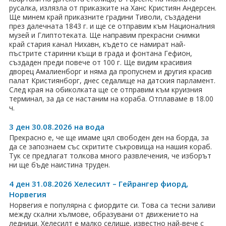
ПРАЗНИЦИ
русалка, излязла от приказките на Ханс Кристиян Андерсен.
Ще минем край приказните градини Тиволи, създадени
Празници в България
през далечната 1843 г. и ще се отправим към Националния
музей и Глиптотеката. Ще направим прекрасни снимки
край стария канал Нихавн, където се намират най-
Предколедни
пъстрите старинни къщи в града и фонтана Гефион,
създаден преди повече от 100 г. Ще видим красивия
Нова година
дворец Амалиенборг и няма да пропуснем и другия красив
палат Кристиянборг, днес седалище на датския парламент.
Великден 2026
След края на обиколката ще се отправим към круизния
терминал, за да се настаним на кораба. Отплаваме в 18.00
ч.
ЕКЗОТИКА
3 ден 30.08.2026 на вода
Екзотични почивки
Прекрасно е, че ще имаме цял свободен ден на борда, за
да се запознаем със скритите съкровища на нашия кораб.
КРУИЗИ
Тук се предлагат толкова много развлечения, че изборът
ни ще бъде наистина труден.
САМОЛЕТНИ БИЛЕТИ
4 ден 31.08.2026 Хелесилт – Гейрангер фиорд,
Норвегия
ХОТЕЛИ
Норвегия е популярна с фиордите си. Това са тесни заливи
между скални хълмове, образувани от движението на
Хотели в България
ледници. Хелесилт е малко селище, известно най-вече с