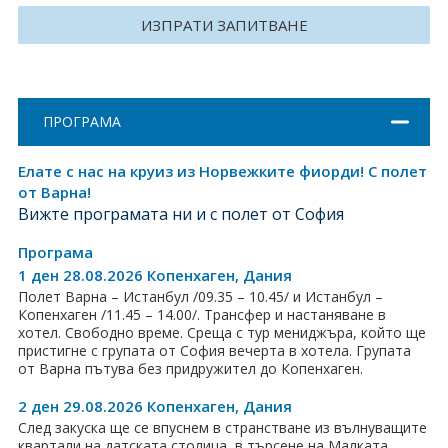
Хърватия
ИЗПРАТИ ЗАПИТВАНЕ
Гърция
Италия
ПРОГРАМА
Австрия
Елате с нас на круиз из Норвежките фиорди! С полет
от Варна!
Сърбия - E-Tours
Вижте програмата ни и с полет от София
Турция
Програма
1 ден 28.08.2026 Копенхаген, Дания
Унгария
Полет Варна – Истанбул /09.35 – 10.45/ и Истанбул –
Копенхаген /11.45 – 14.00/. Трансфер и настаняване в
Испания
хотел. Свободно време. Среща с тур мениджъра, който ще
пристигне с групата от София вечерта в хотела. Групата
Франция
от Варна пътува без придружител до Копенхаген.
2 ден 29.08.2026 Копенхаген, Дания
Швеция
След закуска ще се впуснем в странстване из вълнуващите
квартали на датската столица, в търсене на Малката