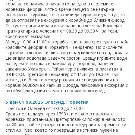
това, че се намира в началото на едни от големите
Хотели в чужбина
норвежки фиорди. Лятно време селцето се издържа
основно от туризма, когато хиляди туристи идват тук, за
да се отправят на екскурзия с корабче до близкия фиорд.
ЕЗИКОВО УЧИЛИЩЕ
От тук се организира и изкачване по глетчера Бриксдал.
Кратка спирка в Хелесилт от 08.30 до 09.30 ч., за тези,
SUMMER ENGLISH TALENTS ACADEMY
които имат екскурзии.
Между 10.00 и 11.00 ч. корабът ще плава през един от най-
красивите фиорди в Норвегия – Гейрангер. По околните
ВХОД ЗА АГЕНТИ
стръмни склонове, издигащи се над километър над водата
ще видим водопада Седемте сестри. Срещу игривите води
на седемте потока се намира друг водопад, наречен
закачливо Ухажорът. Гейрангер е включен в листата на
ЮНЕСКО. Престой в Гейрангер от 11.30 до 19.30 ч. Тук
може да изберете между различните предложения на
кораба: обиколка с каяк из фиорда, панорамна екскурзия с
автобус, екскурзия с хеликоптер или велосипед.
5 ден 01.09.2026 Олесунд, Норвегия
Престой в Олесунд от 07.00 до 17.00 ч.
Градът е създаден през 1793 г. и е едно от важните
норвежки пристанища. Претърпявайки пожар в началото
на 20 век, той се ражда отново в модерния за времето си
стил Ар Нуво, което го превръща в истински музей на