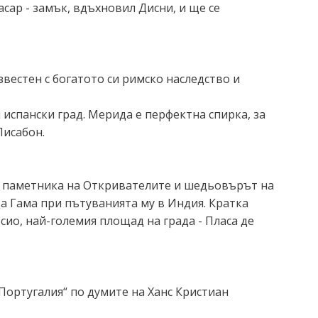
сар - замък, вдъхновил Дисни, и ще се
вестен с богатото си римско наследство и
 испански град. Мерида е перфектна спирка, за
Лисабон.
ем, паметника на Откривателите и шедьовърът на
да Гама при пътуванията му в Индия. Кратка
сио, най-големия площад на града - Пласа де
 Португалия“ по думите на Ханс Кристиан