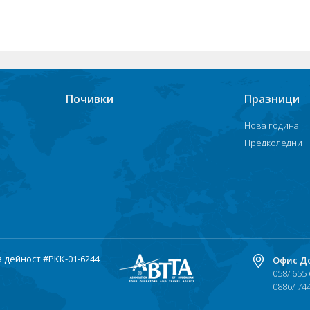
Почивки
Празници
Нова година
Предколедни
а дейност
#РКК-01-6244
Офис Д
058/ 655
0886/ 74