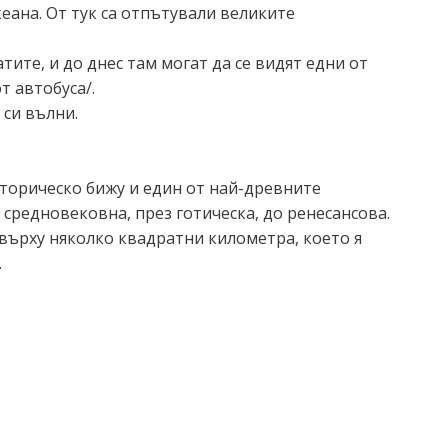
еана. От тук са отпътували великите
ите, и до днес там могат да се видят едни от
т автобуса/.
 си вълни.
сторическо бижу и един от най-древните
 средновековна, през готическа, до ренесансова.
 върху няколко квадратни километра, което я
.