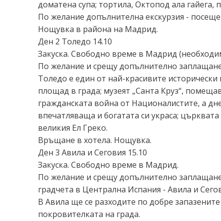
доматена супа; тортила, Октопод ала гайега, 
По желание допълнителна екскурзия - посещен
Нощувка в района на Мадрид.
Ден 2 Толедо 14.10
Закуска. Свободно време в Мадрид (необходим
По желание и срещу допълнително заплащане 
Толедо е един от най-красивите исторически 
площад в града; музеят „Санта Круз“, помеща
гражданската война от Националистите, а днес
впечатляваща и богатата си украса; църквата 
великия Ел Греко.
Връщане в хотела. Нощувка.
Ден 3 Авила и Сеговия 15.10
Закуска. Свободно време в Мадрид.
По желание и срещу допълнително заплащане 
градчета в Централна Испания - Авила и Сего
В Авила ще се разходите по добре запазените
покровителката на града.