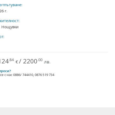
 отпътуване:
26 г.
ителност:
 7 Нощувки
рт:
124
/
2200
.84
.00
€
лв.
проси?
е с нас 0886/ 744410, 0876 519 734