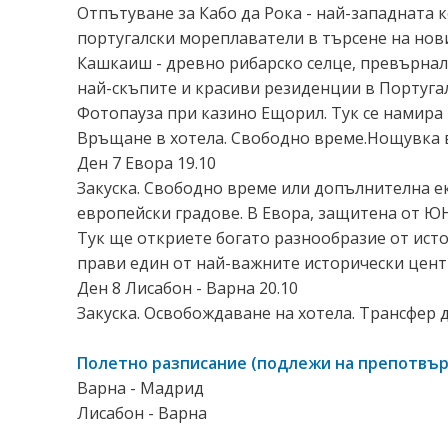
Отпътуване за Кабо да Рока - най-западната 
португалски мореплаватели в търсене на нови
Кашкаиш - древно рибарско селце, превърнало 
най-скъпите и красиви резиденции в Португа
Фотопауза при казино Ещорил. Тук се намира 
Връщане в хотела. Свободно време.Нощувка в
Ден 7 Евора 19.10
Закуска. Свободно време или допълнителна е
европейски градове. В Евора, защитена от ЮН
Тук ще откриете богато разнообразие от ист
прави един от най-важните исторически цент
Ден 8 Лисабон - Варна 20.10
Закуска. Освобождаване на хотела. Трансфер д
Полетно разписание (подлежи на прeпотвъ
Варна - Мадрид
Лисабон - Варна