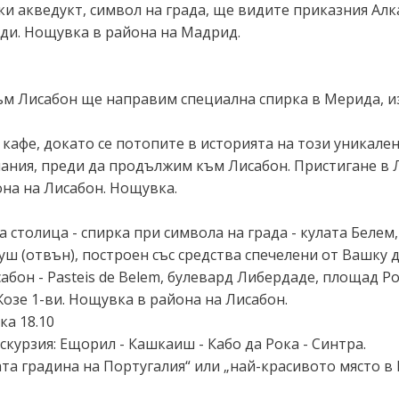
ки акведукт, символ на града, ще видите приказния Алка
ди. Нощувка в района на Мадрид.
ъм Лисабон ще направим специална спирка в Мерида, из
кафе, докато се потопите в историята на този уникален
пания, преди да продължим към Лисабон. Пристигане в 
она на Лисабон. Нощувка.
а столица - спирка при символа на града - кулата Бел
ш (отвън), построен със средства спечелени от Вашку 
бон - Pasteis de Belem, булевард Либердаде, площад Ро
озе 1-ви. Нощувка в района на Лисабон.
ка 18.10
курзия: Ещорил - Кашкаиш - Кабо да Рока - Синтра.
ата градина на Португалия“ или „най-красивото място в