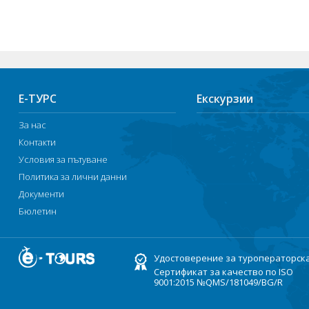
Е-ТУРС
Екскурзии
За нас
Контакти
Условия за пътуване
Политика за лични данни
Документи
Бюлетин
Удостоверение за туроператорск
Сертификат за качество по ISO
9001:2015 №QMS/181049/BG/R