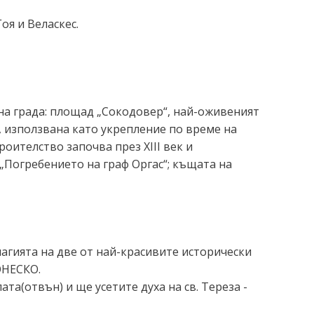
оя и Веласкес.
 на града: площад „Сокодовер“, най-оживеният
р, използвана като укрепление по време на
оителство започва през XIII век и
 „Погребението на граф Оргас“; къщата на
агията на две от най-красивите исторически
ЮНЕСКО.
а(отвън) и ще усетите духа на св. Тереза -