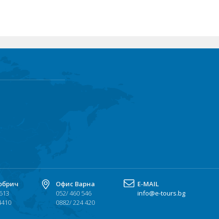
обрич
Офис Варна
Е-MAIL
 613
052/ 460 546
info@e-tours.bg
4410
0882/ 224 420