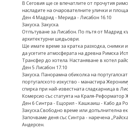
В Сеговия ще се впечатлите от прочутия римс
насладите на очарователните улички и площа
Ден 4 Мадрид - Мерида - Лисабон 16.10
Закуска. Закуска.
Отпътуване за Лисабон. По пътя от Мадрид к
архитектурни шедьоври.
Ще имате време за кратка разходка, снимки и 
да усетите атмосферата на древна Римска Ис
Трансфер до хотела. Настаняване в хотел рай
Ден 5 Лисабон 17.10
Закуска. Панорамна обиколка на португалскат
португалското изкуство - манастира Жерониму
спирка при най-известната сладкарница в Лиса
Комерсио със статуята на Краля-Реформатор Ж
Ден 6 Синтра - Ещорил - Кашкаиш - Кабо да Ро
Закуска.Свободно време или допълнителна екс
Започваме деня със Синтра - наречена „Райск
Андерсен.