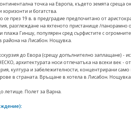
континентална точка на Европа, където земята среща ок
 хоризонти и богатства.
се през 19 в. в предградие предпочитано от аристократ
лия, разглеждане на яхтеното пристанище /панорамно о
и плажа Гиншу, популярен сред сърфистите с огромните
 района на Лисабон. Нощувка.
кскурзия до Евора (срещу допълнително заплащане) - и
ЕСКО, архитектурата носи отпечатъка на всеки век - от
ория, култура и забележителности, концентрирани само
рове в страната. Връщане в хотела в Лисабон. Нощувка
о летище. Полет за Варна.
рждение):