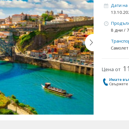
Дати на
13.10.20
Продълж
8 дни /
Транспо
Самолет
1
Цена от
Имате въ
Свържете с