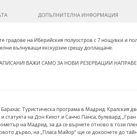
АТА
ДОПЪЛНИТЕЛНА ИНФОРМАЦИЯ
е градове на Иберийския полуостров с 7 нощувки и пол
телни вълнуващи екскурзии срещу доплащане.
АПИСАНИ! ВАЖИ САМО ЗА НОВИ РЕЗЕРВАЦИИ НАПРАВЕН
 Барахас. Туристическа програма в Мадрид: Кралския 
и статуята на Дон Кихот и Санчо Панса, булевард „Гран 
ометър на Мадрид, за да се върнете отново в този плен
овото дърво, на „Пласа Майор” ще се докоснете до тайни