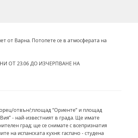
ет от Варна. Потопете се в атмосферата на
И ОТ 23.06 ДО ИЗЧЕРПВАНЕ НА
дворец/отвън/;площад “Ориенте” и площад
Вия” - най-известният в града. Ще имате
ителен град; ще се снимате с всепризнатия
те на испанската кухня: гаспачо - студена