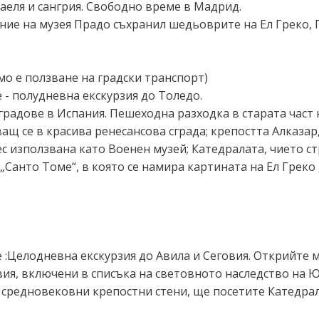
паеля и сангрия. Свободно време в Мадрид.
ие на музея Прадо съхранил шедьоврите на Ел Греко, Г
о е ползване на градски транспорт)
- полудневна екскурзия до Толедо.
градове в Испания. Пешеходна разходка в старата част
ващ се в красива ренесансова сграда; крепостта Алказа
 използвана като Военен музей; Катедралата, чието стр
„Санто Томе“, в която се намира картината на Ел Греко
:Целодневна екскурзия до Авила и Сеговия. Открийте м
вия, включени в списъка на световното наследство на 
 средновековни крепостни стени, ще посетите Катедралат