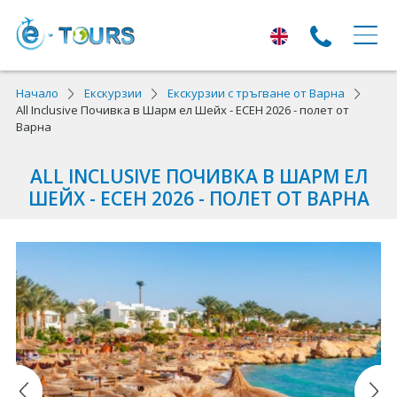
ЕКСКУРЗИИ
Начало
Екскурзии
Екскурзии с тръгване от Варна
All Inclusive Почивка в Шарм ел Шейх - ЕСЕН 2026 - полет от
Варна
Екскурзии с тръгване от Варна
Екскурзии в Европа
ALL INCLUSIVE ПОЧИВКА В ШАРМ ЕЛ
ШЕЙХ - ЕСЕН 2026 - ПОЛЕТ ОТ ВАРНА
Автобусни екскурзии
Самолетни екскурзии
ПОЧИВКИ
Почивки с тръгване от Варна
Лято 2026
Най-търсени оферти