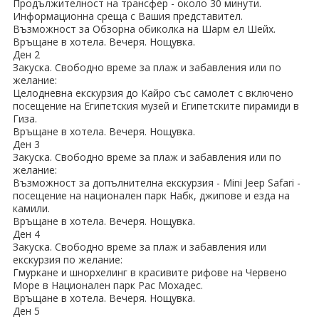
ПРАЗНИЦИ
Продължителност на трансфер - около 30 минути.
Информационна среща с Вашия представител.
Възможност за Обзорна обиколка на Шарм ел Шейх.
Празници в България
Връщане в хотела. Вечеря. Нощувка.
Ден 2
Предколедни
Закуска. Свободно време за плаж и забавления или по
желание:
Целодневна екскурзия до Кайро със самолет с включено
Нова година
посещение на Египетския музей и Египетските пирамиди в
Гиза.
Великден 2026
Връщане в хотела. Вечеря. Нощувка.
Ден 3
ЕКЗОТИКА
Закуска. Свободно време за плаж и забавления или по
желание:
Възможност за допълнителна екскурзия - Mini Jeep Safari -
Екзотични почивки
посещение на национален парк Набк, джипове и езда на
камили.
КРУИЗИ
Връщане в хотела. Вечеря. Нощувка.
Ден 4
Закуска. Свободно време за плаж и забавления или
САМОЛЕТНИ БИЛЕТИ
екскурзия по желание:
Гмуркане и шнорхелинг в красивите рифове на Червено
ХОТЕЛИ
Море в Национален парк Рас Мохадес.
Връщане в хотела. Вечеря. Нощувка.
Хотели в България
Ден 5