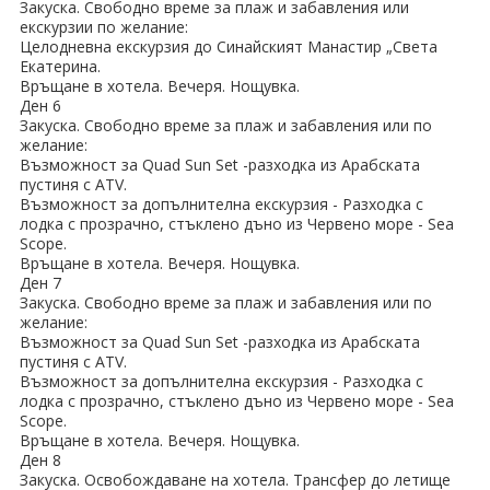
Закуска. Свободно време за плаж и забавления или
екскурзии по желание:
Хотели в чужбина
Целодневна екскурзия до Синайският Манастир „Света
Екатерина.
ЕЗИКОВО УЧИЛИЩЕ
Връщане в хотела. Вечеря. Нощувка.
Ден 6
Закуска. Свободно време за плаж и забавления или по
SUMMER ENGLISH TALENTS ACADEMY
желание:
Възможност за Quad Sun Set -разходка из Арабската
ВХОД ЗА АГЕНТИ
пустиня с ATV.
Възможност за допълнителна екскурзия - Разходка с
лодка с прозрачно, стъклено дъно из Червено море - Sea
Scope.
Връщане в хотела. Вечеря. Нощувка.
Ден 7
Закуска. Свободно време за плаж и забавления или по
желание:
Възможност за Quad Sun Set -разходка из Арабската
пустиня с ATV.
Възможност за допълнителна екскурзия - Разходка с
лодка с прозрачно, стъклено дъно из Червено море - Sea
Scope.
Връщане в хотела. Вечеря. Нощувка.
Ден 8
Закуска. Освобождаване на хотела. Трансфер до летище