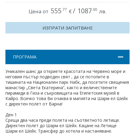
Хърватия
555
/
1087
.77
.00
Цена от
€
лв.
Гърция
ИЗПРАТИ ЗАПИТВАНЕ
Италия
Австрия
ПРОГРАМА
Сърбия - E-Tours
Уникален шанс да откриете красотата на Червено море и
Турция
неговия пъстър подводен свят , да се потопите в
тишината на Национален парк Набк, да посетите свещения
Унгария
манастир „Света Екатерина“, както и величествените
пирамиди в Гиза и съкровищата на Египетския музей в
Испания
Кайро. Всичко това Ви очаква в магията на Шарм ел Шейх
с директен полет от Варна!
Франция
Ден 1
Среща два часа преди полета на съответното летище.
Швеция
Директен полет до Шарм ел Шейх. Кацане на Летище
Шарм ел Шейх. Трансфер до хотела и настаняване.