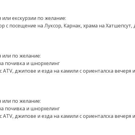
я или екскурзии по желание:
р с посещение на Луксор, Карнак, храма на Хатшепсут, 
я или по желание:
за почивка и шнорхелинг
с ATV, джипове и езда на камили с ориенталска вечеря 
я или по желание:
за почивка и шнорхелинг
с ATV, джипове и езда на камили с ориенталска вечеря 