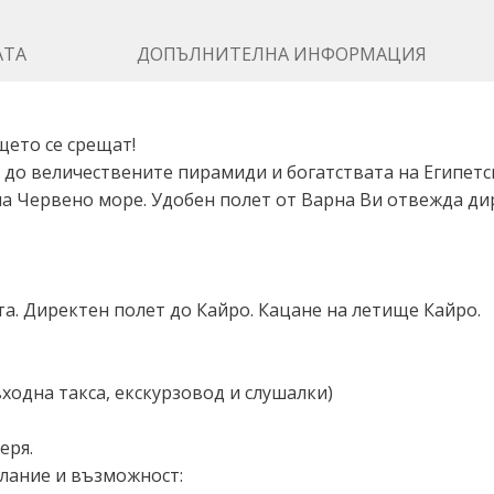
АТА
ДОПЪЛНИТЕЛНА ИНФОРМАЦИЯ
щето се срещат!
до величествените пирамиди и богатствата на Египетски
на Червено море. Удобен полет от Варна Ви отвежда д
а. Директен полет до Кайро. Кацане на летище Кайро.
ходна такса, екскурзовод и слушалки)
еря.
лание и възможност: