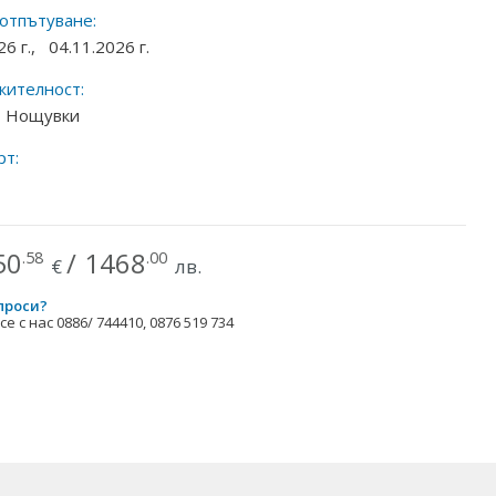
 отпътуване:
26 г.,
04.11.2026 г.
ителност:
 7 Нощувки
рт:
50
/
1468
.58
.00
€
лв.
проси?
е с нас 0886/ 744410, 0876 519 734