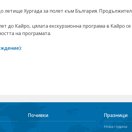
до летище Хургада за полет към България. Продължителн
лет до Кайро, цялата екскурзионна програма в Кайро се
остта на програмата.
рждение):
Почивки
Празници
Нова година