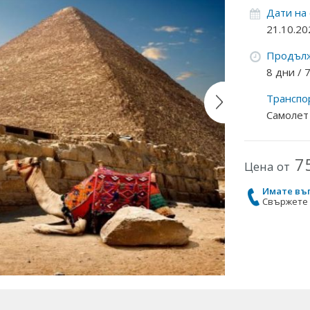
Дати на
21.10.20
Продълж
8 дни /
Транспо
Самолет
7
Цена от
Имате въ
Свържете с