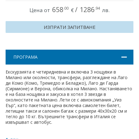
Хърватия
658
/
1286
.00
.94
Цена от
€
лв.
Гърция
ИЗПРАТИ ЗАПИТВАНЕ
Италия
Австрия
ПРОГРАМА
Сърбия - E-Tours
Екскурзията е четиридневна и включва 3 нощувки в
Турция
Милано или околности, трансфери, разглеждане на Лаго
ди Комо (Комо, Тремедзо и Беладжо), Лаго ди Гарда
Унгария
(Сирмионе) и Верона, обиколка на Милано. Настаняването
е на база нощувка и закуска в хотел 3 звезди в
околностите на Милано. Лети се с авиокомпания „Уиз
Испания
Еър“, като пакетната цена включва самолетен билет,
летищни такси и салонен багаж с размери 40x30x20 см и
Франция
тегло до 10 кг. Вътрешните трансфери в Италия се
извършват с автобус.
Швеция