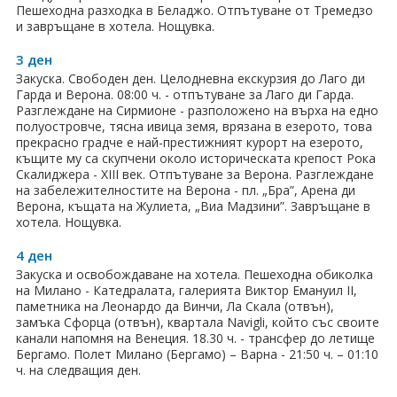
Пешеходна разходка в Беладжо. Отпътуване от Тремедзо
Хотели в чужбина
и завръщане в хотела. Нощувка.
3 ден
ЕЗИКОВО УЧИЛИЩЕ
Закуска. Свободен ден. Целодневна екскурзия до Лаго ди
Гарда и Верона. 08:00 ч. - отпътуване за Лаго ди Гарда.
SUMMER ENGLISH TALENTS ACADEMY
Разглеждане на Сирмионе - разположено на върха на едно
полуостровче, тясна ивица земя, врязана в езерото, това
ВХОД ЗА АГЕНТИ
прекрасно градче е най-престижният курорт на езерото,
къщите му са скупчени около историческата крепост Рока
Скалиджера - XIII век. Отпътуване за Верона. Разглеждане
на забележителностите на Верона - пл. „Бра”, Арена ди
Верона, къщата на Жулиета, „Виа Мадзини”. Завръщане в
хотела. Нощувка.
4 ден
Закуска и освобождаване на хотела. Пешеходна обиколка
на Милано - Катедралата, галерията Виктор Емануил II,
паметника на Леонардо да Винчи, Ла Скала (отвън),
замъка Сфорца (отвън), квартала Navigli, който със своите
канали напомня на Венеция. 18.30 ч. - трансфер до летище
Бергамо. Полет Милано (Бергамо) – Варна - 21:50 ч. – 01:10
ч. на следващия ден.