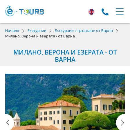
ЕКСКУРЗИИ
Начало
Екскурзии
Екскурзии с тръгване от Варна
Милано, Верона и езерата - от Варна
Екскурзии с тръгване от Варна
МИЛАНО, ВЕРОНА И ЕЗЕРАТА - ОТ
Екскурзии в Европа
ВАРНА
Автобусни екскурзии
Самолетни екскурзии
ПОЧИВКИ
Почивки с тръгване от Варна
Лято 2026
Най-търсени оферти