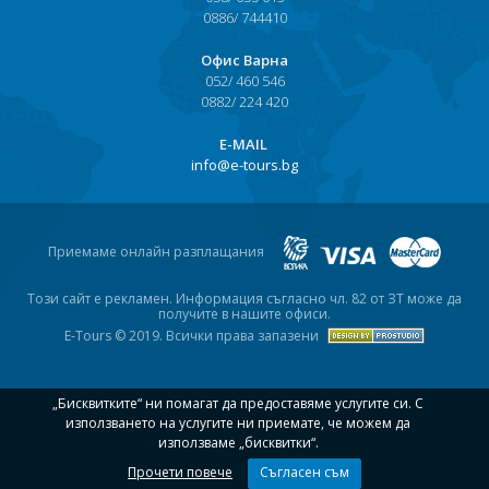
0886/ 744410
Офис Варна
052/ 460 546
0882/ 224 420
Е-MAIL
info@e-tours.bg
Приемаме онлайн разплащания
Този сайт е рекламен. Информация съгласно чл. 82 от ЗТ може да
получите в нашите офиси.
E-Tours © 2019. Всички права запазени
„Бисквитките“ ни помагат да предоставяме услугите си. С
използването на услугите ни приемате, че можем да
използваме „бисквитки“.
Прочети повече
Съгласен съм