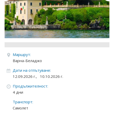
Круизи
Уикенд програми
ДЕСТИНАЦИИ
Египет
Чехия
Маршрут:
Варна-Беладжо
Тунис
Дати на отпътуване:
България
12.09.2026 г.,
10.10.2026 г.
Продължителност:
Китай
4 дни
Румъния
Транспорт:
Самолет
Албания