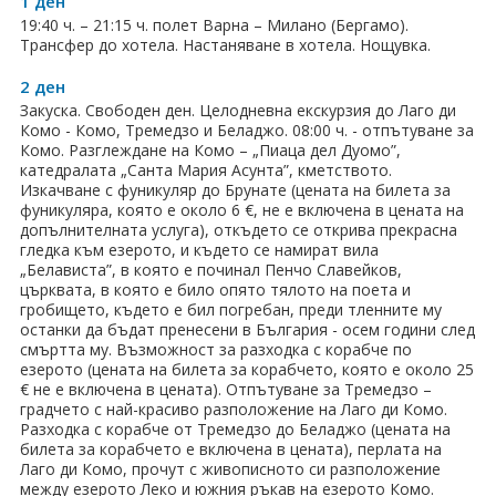
1 ден
ПРАЗНИЦИ
19:40 ч. – 21:15 ч. полет Варна – Милано (Бергамо).
Трансфер до хотела. Настаняване в хотела. Нощувка.
Празници в България
2 ден
Предколедни
Закуска. Свободен ден. Целодневна екскурзия до Лаго ди
Комо - Комо, Тремедзо и Беладжо. 08:00 ч. - отпътуване за
Нова година
Комо. Разглеждане на Комо – „Пиаца дел Дуомо”,
катедралата „Санта Мария Асунта”, кметството.
Изкачване с фуникуляр до Брунате (цената на билета за
Великден 2026
фуникуляра, която е около 6 €, не е включена в цената на
допълнителната услуга), откъдето се открива прекрасна
ЕКЗОТИКА
гледка към езерото, и където се намират вила
„Белависта”, в която е починал Пенчо Славейков,
църквата, в която е било опято тялото на поета и
Екзотични почивки
гробището, където е бил погребан, преди тленните му
останки да бъдат пренесени в България - осем години след
КРУИЗИ
смъртта му. Възможност за разходка с корабче по
езерото (цената на билета за корабчето, която е около 25
САМОЛЕТНИ БИЛЕТИ
€ не е включена в цената). Отпътуване за Тремедзо –
градчето с най-красиво разположение на Лаго ди Комо.
Разходка с корабче от Тремедзо до Беладжо (цената на
ХОТЕЛИ
билета за корабчето е включена в цената), перлата на
Лаго ди Комо, прочут с живописното си разположение
Хотели в България
между езерото Леко и южния ръкав на езерото Комо.