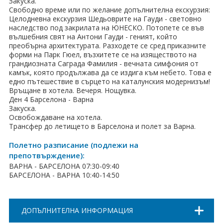
Закуска.
Свободно време или по желание допълнителна екскурзия:
Хотели в чужбина
Целодневна екскурзия Шедьоврите на Гауди - световно
наследство под закрилата на ЮНЕСКО. Потопете се във
ЕЗИКОВО УЧИЛИЩЕ
вълшебния свят на Антони Гауди - геният, който
преобърна архитектурата. Разходете се сред приказните
форми на Парк Гюел, възхитете се на изяществото на
SUMMER ENGLISH TALENTS ACADEMY
грандиозната Саграда Фамилия - вечната симфония от
камък, която продължава да се издига към небето. Това е
ВХОД ЗА АГЕНТИ
едно пътешествие в сърцето на каталунския модернизъм!
Връщане в хотела. Вечеря. Нощувка.
Ден 4 Барселона - Варна
Закуска.
Освобождаване на хотела.
Трансфер до летището в Барселона и полет за Варна.
Полетно разписание (подлежи на
препотвърждение):
ВАРНА - БАРСЕЛОНА 07:30-09:40
БАРСЕЛОНА - ВАРНА 10:40-14:50
ДОПЪЛНИТЕЛНА ИНФОРМАЦИЯ