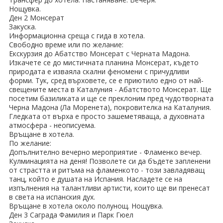
ПРАЗНИЦИ
Нощувка.
Ден 2 Монсерат
Празници в България
Закуска.
Информационна среща с гида в хотела.
Свободно време или по желание:
Предколедни
Екскурзия до Абатство Монсерат с Черната Мадона.
Изкачете се до мистичната планина Монсерат, където
Нова година
природата е изваяла скални феномени с причудливи
форми. Тук, сред върховете, се е приютило едно от най-
Великден 2026
свещените места в Каталуния - Абатството Монсерат. Ще
посетим базиликата и ще се преклоним пред чудотворната
Черна Мадона (Ла Моренета), покровителка на Каталуния.
ЕКЗОТИКА
Гледката от върха е просто зашеметяваща, а духовната
атмосфера - неописуема.
Екзотични почивки
Връщане в хотела.
По желание:
КРУИЗИ
Допълнително вечерно мероприятие - Фламенко вечер.
Кулминацията на деня! Позволете си да бъдете запленени
от страстта и ритъма на фламенкото - този завладяващ
САМОЛЕТНИ БИЛЕТИ
танц, който е душата на Испания. Насладете се на
изпълнения на талантливи артисти, които ще ви пренесат
ХОТЕЛИ
в света на испанския дух.
Връщане в хотела около полунощ. Нощувка.
Ден 3 Саграда Фамилия и Парк Гюел
Хотели в България