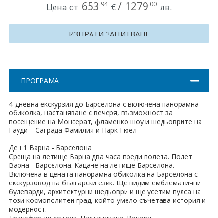
653
/
1279
.94
.00
Цена от
€
лв.
Хърватия
Гърция
ИЗПРАТИ ЗАПИТВАНЕ
Италия
Австрия
ПРОГРАМА
Сърбия - E-Tours
4-дневна екскурзия до Барселона с включена панорамна
обиколка, настаняване с вечеря, възможност за
Турция
посещение на Монсерат, фламенко шоу и шедьоврите на
Гауди – Саграда Фамилия и Парк Гюел
Унгария
Ден 1 Варна - Барселона
Среща на летище Варна два часа преди полета. Полет
Испания
Варна - Барселона. Кацане на летище Барселона.
Включена в цената панорамна обиколка на Барселона с
Франция
екскурзовод на български език. Ще видим емблематични
булеварди, архитектурни шедьоври и ще усетим пулса на
Швеция
този космополитен град, който умело съчетава история и
модерност.
Трансфер до хотела. Настаняване. Вечеря.