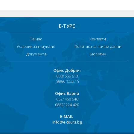
Е-ТУРС
За нас
Контакти
Условия за пътуване
Политика за лични данни
Документи
Бюлетин
Офис Добрич
058/ 655 613
0886/ 744410
Офис Варна
052/ 460 546
0882/ 224 420
Е-MAIL
info@e-tours.bg