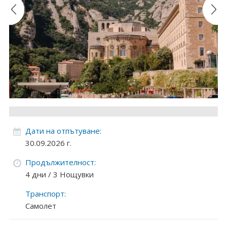
Круизи
Уикенд програми
ДЕСТИНАЦИИ
Египет
Чехия
Тунис
Дати на отпътуване:
30.09.2026 г.
България
Продължителност:
Китай
4 дни / 3 Нощувки
Транспорт:
Румъния
Самолет
Албания