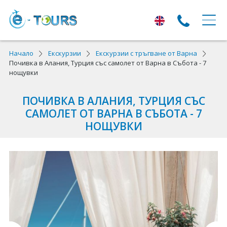
ЕКСКУРЗИИ
Начало
Екскурзии
Екскурзии с тръгване от Варна
Почивка в Алания, Турция със самолет от Варна в Събота - 7
нощувки
Екскурзии с тръгване от Варна
Екскурзии в Европа
ПОЧИВКА В АЛАНИЯ, ТУРЦИЯ СЪС
САМОЛЕТ ОТ ВАРНА В СЪБОТА - 7
Автобусни екскурзии
НОЩУВКИ
Самолетни екскурзии
ПОЧИВКИ
Почивки с тръгване от Варна
Лято 2026
Най-търсени оферти