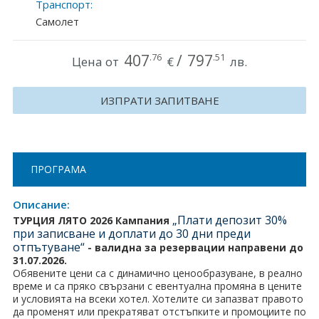
Транспорт:
Хърватия
Самолет
Гърция
407
/
797
.76
.51
Цена от
€
лв.
Италия
ИЗПРАТИ ЗАПИТВАНЕ
Австрия
Сърбия - E-Tours
Турция
ПРОГРАМА
Унгария
Описание:
„Плати депозит 30%
ТУРЦИЯ ЛЯТО 2026 Кампания
Испания
при записване и доплати до 30 дни преди
отпътуване“
-
валидна за резервации направени до
31.07.2026.
Франция
Обявените цени са с динамично ценообразуване, в реално
време и са пряко свързани с евентуална промяна в цените
Швеция
и условията на всеки хотел. Хотелите си запазват правото
да променят или прекратяват отстъпките и промоциите по