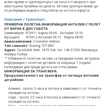
ПРАЗНИЦИ
всяко време и туроператорът не носи отговорност при
евентуална промяна на цената. Затова препоръчваме да
се резервира веднага след избор на хотел и оферта.
Празници в България
Описание / Транспорт:
Предколедни
ПРИМЕРНА ПОЛЕТНА ИНФОРМАЦИЯ АНТАЛИЯ С ПОЛЕТ
ОТ ВАРНА В ДЕН СЪБОТА
Нова година
Заминаване: XC9911 Варна 09:00 - Анталия 10:35
Връщане: XC9912 Анталия 06:15 - Варна 08:00
Авиокомпания:
Corendon Airlines
Великден 2026
Тип самолет:
Boeing 737-800
Адрес:
Güzeloluk Mah. 1879 Sok. No: 148 07200 Muratpaşa
ЕКЗОТИКА
Antalya,Türkiye
* Обявените полетни часове са предварителни. Актуална
Екзотични почивки
информация с полетни детайли се изпраща 7 (седем)
календарни дни преди датата на отпътуване.
ИНФОРМАЦИЯ ЗА ТРАНСФЕРА:
КРУИЗИ
Продължителност на трансфер от летище Анталия
до райони:
САМОЛЕТНИ БИЛЕТИ
Алания - около 3 часа в посока в зависимост от точната
ХОТЕЛИ
локация на хотела.;
Сиде - около 2.5 часа в посока в зависимост от точната
локация на хотела.;
Хотели в България
Лара - около 1 час в посока в зависимост от точната