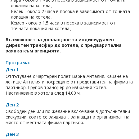
локация на хотела.;
Хотели в чужбина
Белек - около 2 часа в посока в зависимост от точната
локация на хотела.;
ЕЗИКОВО УЧИЛИЩЕ
Кемер - около 1.5 часа в посока в зависимост от
точната локация на хотела.;
SUMMER ENGLISH TALENTS ACADEMY
Възможност за доплащане за индивидуален -
директен трансфер до хотела, с предварителна
ВХОД ЗА АГЕНТИ
заявка към агенцията.
Програма:
Ден 1
Отпътуване с чартърен полет Варна-Анталия. Кацане на
летище Анталия и посрещане от представител на фирмата
партньор. Групов трансфер до избрания хотел.
Настаняване в хотела след 14.00 ч.
Ден 2
Свободен ден или по желание включване в допълнителни
екскурзии, които се заявяват, заплащат и организират на
място от местната фирма партньор.
Ден 3