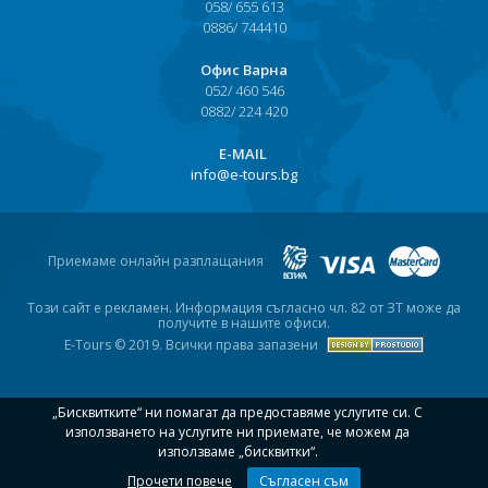
058/ 655 613
0886/ 744410
Офис Варна
052/ 460 546
0882/ 224 420
Е-MAIL
info@e-tours.bg
Приемаме онлайн разплащания
Този сайт е рекламен. Информация съгласно чл. 82 от ЗТ може да
получите в нашите офиси.
E-Tours © 2019. Всички права запазени
„Бисквитките“ ни помагат да предоставяме услугите си. С
използването на услугите ни приемате, че можем да
използваме „бисквитки“.
Прочети повече
Съгласен съм