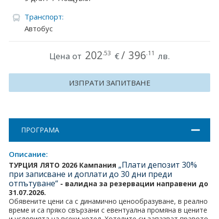
Хърватия
Транспорт:
Автобус
Гърция
Италия
202
/
396
.53
.11
Цена от
€
лв.
Австрия
ИЗПРАТИ ЗАПИТВАНЕ
Сърбия - E-Tours
Турция
ПРОГРАМА
Унгария
Описание:
Испания
„Плати депозит 30%
ТУРЦИЯ ЛЯТО 2026 Кампания
при записване и доплати до 30 дни преди
Франция
отпътуване“
-
валидна за резервации направени до
31.07.2026.
Швеция
Обявените цени са с динамично ценообразуване, в реално
време и са пряко свързани с евентуална промяна в цените
и условията на всеки хотел. Хотелите си запазват правото