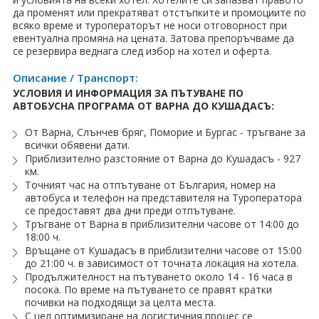
ПРАЗНИЦИ
да променят или прекратяват отстъпките и промоциите по
всяко време и туроператорът не носи отговорност при
Празници в България
евентуална промяна на цената. Затова препоръчваме да
се резервира веднага след избор на хотел и оферта.
Предколедни
Описание / Транспорт:
УСЛОВИЯ И ИНФОРМАЦИЯ ЗА ПЪТУВАНЕ ПО
Нова година
АВТОБУСНА ПРОГРАМА ОТ ВАРНА ДО КУШАДАСЪ:
Великден 2026
От Варна, Слънчев бряг, Поморие и Бургас - тръгване за
всички обявени дати.
ЕКЗОТИКА
Приблизително разстояние от Варна до Кушадасъ - 927
км.
Точният час на отпътуване от България, номер на
Екзотични почивки
автобуса и телефон на представителя на Tуроператора
се предоставят два дни преди отпътуване.
КРУИЗИ
Тръгване от Варна в приблизителни часове от 14:00 до
18:00 ч.
САМОЛЕТНИ БИЛЕТИ
Връщане от Кушадасъ в приблизителни часове от 15:00
до 21:00 ч. в зависимост от точната локация на хотела.
Продължителност на пътуването около 14 - 16 часа в
ХОТЕЛИ
посока. По време на пътуването се правят кратки
почивки на подходящи за целта места.
Хотели в България
С цел оптимизиране на логистичния процес се