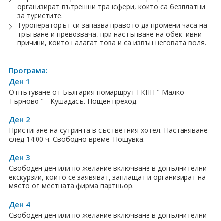
организират вътрешни трансфери, които са безплатни
Хотели в чужбина
за туристите.
Туроператорът си запазва правото да промени часа на
тръгване и превозвача, при настъпване на обективни
ЕЗИКОВО УЧИЛИЩЕ
причини, които налагат това и са извън неговата воля.
SUMMER ENGLISH TALENTS ACADEMY
Програма:
ВХОД ЗА АГЕНТИ
Ден 1
Отпътуване от България помаршрут ГКПП " Малко
Търново " - Кушадасъ. Нощен преход.
Ден 2
Пристигане на сутринта в съответния хотел. Настаняване
след 14:00 ч. Свободно време. Нощувка.
Ден 3
Свободен ден или по желание включване в допълнителни
екскурзии, които се заявяват, заплащат и организират на
място от местната фирма партньор.
Ден 4
Свободен ден или по желание включване в допълнителни