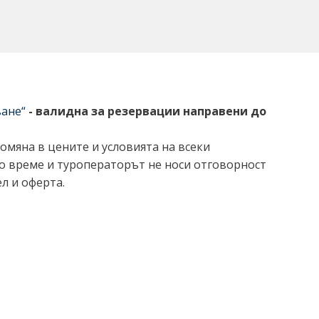
ване“
-
валидна за резервации направени до
омяна в цените и условията на всеки
ко време и туроператорът не носи отговорност
л и оферта.