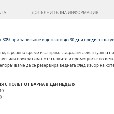
АТА
ДОПЪЛНИТЕЛНА ИНФОРМАЦИЯ
т 30% при записване и доплати до 30 дни преди отпъту
е, в реално време и са пряко свързани с евентуална пр
менят или прекратяват отстъпките и промоциите по вся
епоръчваме да се резервира веднага след избор на хоте
С ПОЛЕТ ОТ ВАРНА В ДЕН НЕДЕЛЯ
10
40