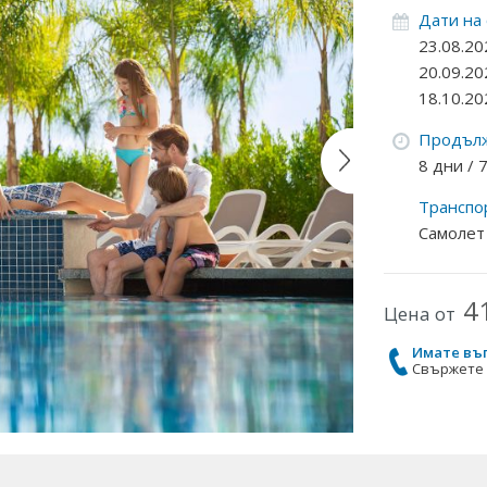
Дати на
23.08.20
20.09.20
18.10.20
Продълж
8 дни /
Транспо
Самолет
4
Цена от
Имате въ
Свържете с