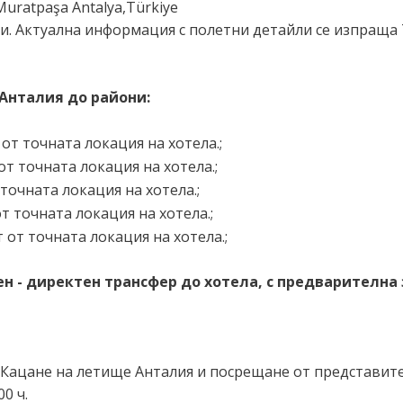
Muratpaşa Antalya,Türkiye
и. Актуална информация с полетни детайли се изпраща 
Анталия до райони:
 от точната локация на хотела.;
 от точната локация на хотела.;
 точната локация на хотела.;
от точната локация на хотела.;
т от точната локация на хотела.;
 - директен трансфер до хотела, с предварителна 
 Кацане на летище Анталия и посрещане от представит
00 ч.