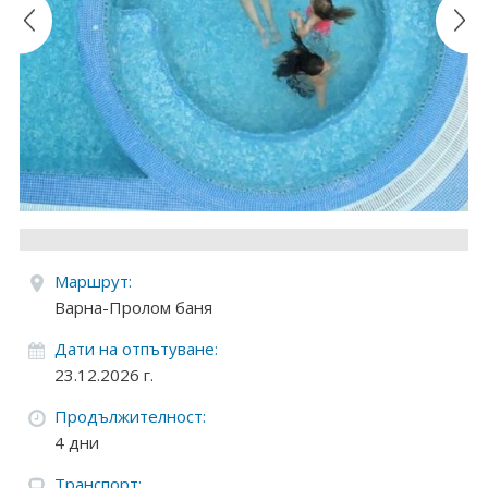
Круизи
Уикенд програми
ДЕСТИНАЦИИ
Египет
Чехия
Тунис
Маршрут:
Варна-Пролом баня
България
Дати на отпътуване:
Китай
23.12.2026 г.
Продължителност:
Румъния
4 дни
Албания
Транспорт: