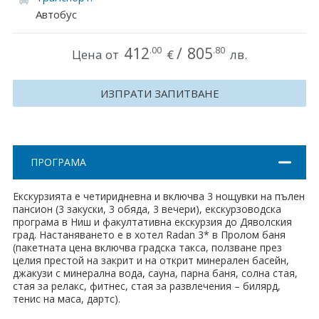
Автобус
Хърватия
Гърция
412
/
805
.00
.80
Цена от
€
лв.
Италия
ИЗПРАТИ ЗАПИТВАНЕ
Австрия
Сърбия - E-Tours
ПРОГРАМА
Турция
Екскурзията е четиридневна и включва 3 нощувки на пълен
Унгария
пансион (3 закуски, 3 обяда, 3 вечери), екскурзоводска
програма в Ниш и факултативна екскурзия до Дяволския
Испания
град. Настаняването е в хотел Radan 3* в Пролом баня
(пакетната цена включва градска такса, ползване през
целия престой на закрит и на открит минерален басейн,
Франция
джакузи с минерална вода, сауна, парна баня, солна стая,
стая за релакс, фитнес, стая за развлечения – билярд,
Швеция
тенис на маса, дартс).