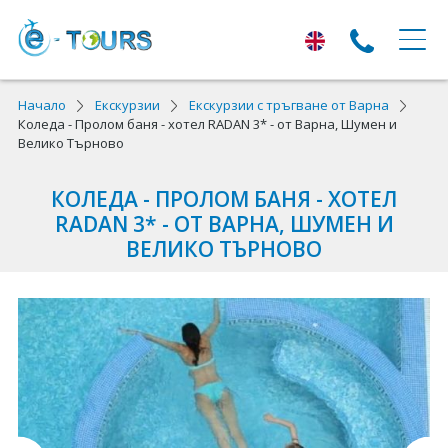
ЕКСКУРЗИИ
Начало
Екскурзии
Екскурзии с тръгване от Варна
Коледа - Пролом баня - хотел RADAN 3* - от Варна, Шумен и
Велико Търново
Екскурзии с тръгване от Варна
Екскурзии в Европа
КОЛЕДА - ПРОЛОМ БАНЯ - ХОТЕЛ
RADAN 3* - ОТ ВАРНА, ШУМЕН И
Автобусни екскурзии
ВЕЛИКО ТЪРНОВО
Самолетни екскурзии
ПОЧИВКИ
Почивки с тръгване от Варна
Лято 2026
Най-търсени оферти