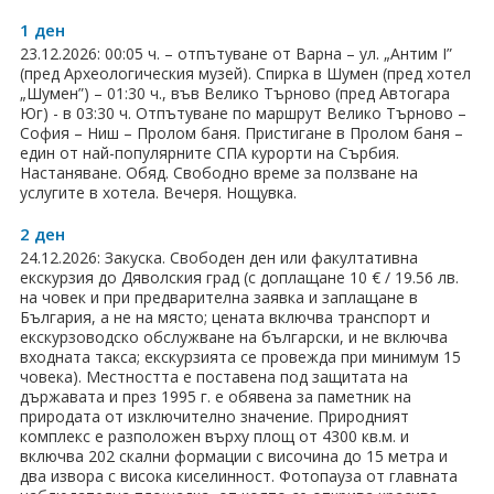
ПРАЗНИЦИ
1 ден
Празници в България
23.12.2026: 00:05 ч. – отпътуване от Варна – ул. „Антим I”
(пред Археологическия музей). Спирка в Шумен (пред хотел
„Шумен”) – 01:30 ч., във Велико Търново (пред Автогара
Предколедни
Юг) - в 03:30 ч. Отпътуване по маршрут Велико Търново –
София – Ниш – Пролом баня. Пристигане в Пролом баня –
Нова година
един от най-популярните СПА курорти на Сърбия.
Настаняване. Обяд. Свободно време за ползване на
услугите в хотела. Вечеря. Нощувка.
Великден 2026
2 ден
ЕКЗОТИКА
24.12.2026: Закуска. Свободен ден или факултативна
екскурзия до Дяволския град (с доплащане 10 € / 19.56 лв.
Екзотични почивки
на човек и при предварителна заявка и заплащане в
България, а не на място; цената включва транспорт и
КРУИЗИ
екскурзоводско обслужване на български, и не включва
входната такса; екскурзията се провежда при минимум 15
човека). Местността е поставена под защитата на
САМОЛЕТНИ БИЛЕТИ
държавата и през 1995 г. е обявена за паметник на
природата от изключително значение. Природният
ХОТЕЛИ
комплекс е разположен върху площ от 4300 кв.м. и
включва 202 скални формации с височина до 15 метра и
два извора с висока киселинност. Фотопауза от главната
Хотели в България