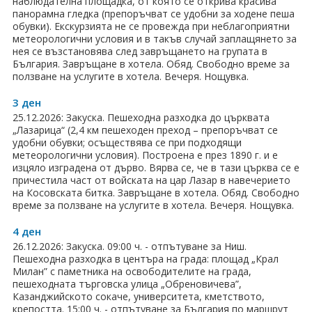
наблюдателна площадка, от която се открива красива
панорамна гледка (препоръчват се удобни за ходене пеша
Хотели в чужбина
обувки). Екскурзията не се провежда при неблагоприятни
метеорологични условия и в такъв случай заплащянето за
ЕЗИКОВО УЧИЛИЩЕ
нея се възстановява след завръщането на групата в
България. Завръщане в хотела. Обяд. Свободно време за
ползване на услугите в хотела. Вечеря. Нощувка.
SUMMER ENGLISH TALENTS ACADEMY
3 ден
ВХОД ЗА АГЕНТИ
25.12.2026: Закуска. Пешеходна разходка до църквата
„Лазарица“ (2,4 км пешеходен преход – препоръчват се
удобни обувки; осъществява се при подходящи
метеорологични условия). Построена е през 1890 г. и е
изцяло изградена от дърво. Вярва се, че в тази църква се е
причестила част от войската на цар Лазар в навечерието
на Косовската битка. Завръщане в хотела. Обяд. Свободно
време за ползване на услугите в хотела. Вечеря. Нощувка.
4 ден
26.12.2026: Закуска. 09:00 ч. - отпътуване за Ниш.
Пешеходна разходка в центъра на града: площад „Крал
Милан” с паметника на освободителите на града,
пешеходната търговска улица „Обреновичева”,
Казанджийското сокаче, университета, кметството,
крепостта. 15:00 ч. - отпътуване за България по маршрут