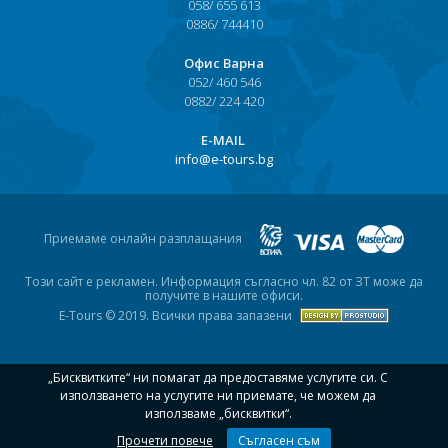
058/ 655 613
0886/ 744410
Офис Варна
052/ 460 546
0882/ 224 420
Е-MAIL
info@e-tours.bg
Приемаме онлайн разплащания
Този сайт е рекламен. Информация съгласно чл. 82 от ЗТ може да
получите в нашите офиси.
E-Tours © 2019. Всички права запазени
„Бисквитките“ ни помагат да предоставяме услугите си. С
използването на услугите ни приемате, че можем да
използваме „бисквитки“.
Прочети повече
Съгласен съм