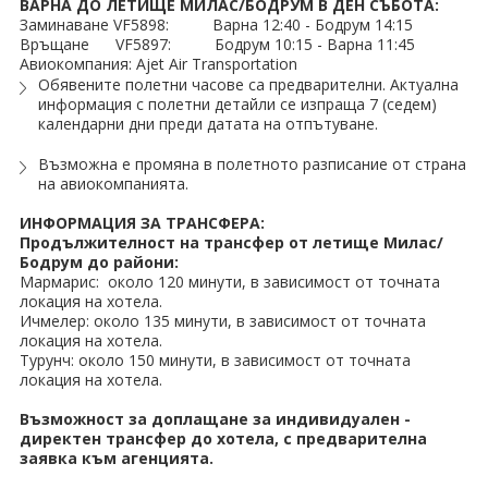
ПРАЗНИЦИ
ВАРНА ДО ЛЕТИЩЕ МИЛАС/БОДРУМ В ДЕН СЪБОТА:
Заминаване VF5898: Варна 12:40 - Бодрум 14:15
Връщане VF5897: Бодрум 10:15 - Варна 11:45
Празници в България
Авиокомпания: Ajet Air Transportation
Обявените полетни часове са предварителни. Актуална
Предколедни
информация с полетни детайли се изпраща 7 (седем)
календарни дни преди датата на отпътуване.
Нова година
Възможна е промяна в полетното разписание от страна
на авиокомпанията.
Великден 2026
ИНФОРМАЦИЯ ЗА ТРАНСФЕРА:
ЕКЗОТИКА
Продължителност на трансфер от летище Милас/
Бодрум до райони:
Мармарис: около 120 минути, в зависимост от точната
Екзотични почивки
локация на хотела.
Ичмелер: около 135 минути, в зависимост от точната
КРУИЗИ
локация на хотела.
Турунч: около 150 минути, в зависимост от точната
САМОЛЕТНИ БИЛЕТИ
локация на хотела.
Възможност за доплащане за индивидуален -
ХОТЕЛИ
директен трансфер до хотела, с предварителна
заявка към агенцията.
Хотели в България