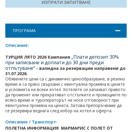
ИЗПРАТИ ЗАПИТВАНЕ
Хърватия
Гърция
ПРОГРАМА
Италия
Австрия
Описание:
„Плати депозит 30%
ТУРЦИЯ ЛЯТО 2026 Кампания
Сърбия - E-Tours
при записване и доплати до 30 дни преди
отпътуване“
-
валидна за резервации направени до
Турция
31.07.2026.
Обявените цени са с динамично ценообразуване, в реално
Унгария
време и са пряко свързани с евентуална промяна в цените
и условията на всеки хотел. Хотелите си запазват правото
да променят или прекратяват отстъпките и промоциите по
Испания
всяко време и туроператорът не носи отговорност при
евентуална промяна на цената. Затова препоръчваме да
Франция
се резервира веднага след избор на хотел и оферта.
Швеция
Описание / Транспорт:
ПОЛЕТНА ИНФОРМАЦИЯ МАРМАРИС С ПОЛЕТ ОТ