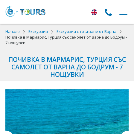
ЕКСКУРЗИИ
Начало
Екскурзии
Екскурзии с тръгване от Варна
Почивка в Мармарис, Турция със самолет от Варна до Бодрум -
7 нощувки
Екскурзии с тръгване от Варна
Екскурзии в Европа
ПОЧИВКА В МАРМАРИС, ТУРЦИЯ СЪС
САМОЛЕТ ОТ ВАРНА ДО БОДРУМ - 7
Автобусни екскурзии
НОЩУВКИ
Самолетни екскурзии
ПОЧИВКИ
Почивки с тръгване от Варна
Лято 2026
Най-търсени оферти