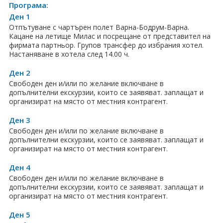
Програма:
Хотели в чужбина
Ден 1
Отпътуване с чартърен полет Варна-Бодрум-Варна.
ЕЗИКОВО УЧИЛИЩЕ
Кацане на летище Милас и посрещане от представител на
фирмата партньор. Групов трансфер до избрания хотел.
Настаняване в хотела след 14.00 ч.
SUMMER ENGLISH TALENTS ACADEMY
Ден 2
ВХОД ЗА АГЕНТИ
Свободен ден и/или по желание включване в
допълнителни екскурзии, които се заявяват. заплащат и
организират на място от местния контрагент.
Ден 3
Свободен ден и/или по желание включване в
допълнителни екскурзии, които се заявяват. заплащат и
организират на място от местния контрагент.
Ден 4
Свободен ден и/или по желание включване в
допълнителни екскурзии, които се заявяват. заплащат и
организират на място от местния контрагент.
Ден 5