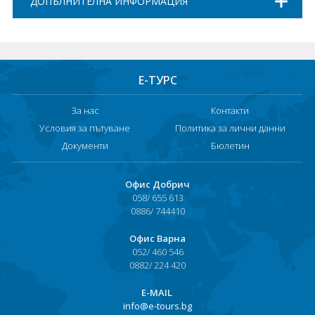
ДОПЪЛНИТЕЛНА ИНФОРМАЦИЯ
Е-ТУРС
За нас
Контакти
Условия за пътуване
Политика за лични данни
Документи
Бюлетин
Офис Добрич
058/ 655 613
0886/ 744410
Офис Варна
052/ 460 546
0882/ 224 420
Е-MAIL
info@e-tours.bg