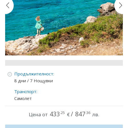
Круизи
Уикенд програми
ДЕСТИНАЦИИ
Египет
Чехия
Тунис
Продължителност:
8 дни / 7 Нощувки
България
Транспорт:
Китай
Самолет
Румъния
433
/
847
.25
.36
Цена от
€
лв.
Албания