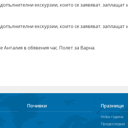
опълнителни екскурзии, които се заявяват. заплащат и
опълнителни екскурзии, които се заявяват. заплащат и
 Анталия в обявения час. Полет за Варна.
Почивки
Празници
Нова година
Предколедни