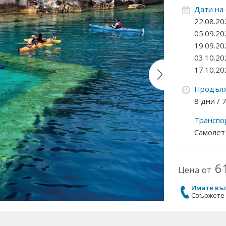
Дати на
22.08.20
05.09.20
19.09.20
03.10.20
17.10.20
Продълж
8 дни /
Транспо
Самолет
6
Цена от
Имате въ
Свържете с