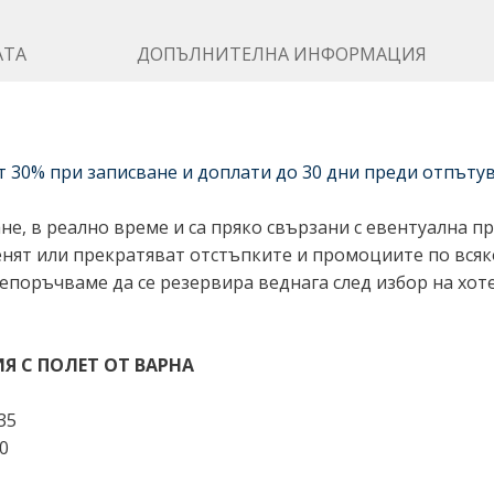
АТА
ДОПЪЛНИТЕЛНА ИНФОРМАЦИЯ
т 30% при записване и доплати до 30 дни преди отпъту
е, в реално време и са пряко свързани с евентуална пр
менят или прекратяват отстъпките и промоциите по вся
епоръчваме да се резервира веднага след избор на хоте
 С ПОЛЕТ ОТ ВАРНА
35
00