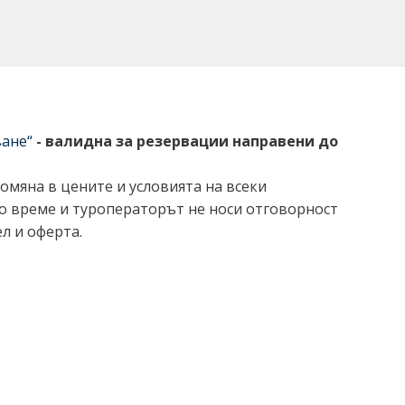
ване“
-
валидна за резервации направени до
омяна в цените и условията на всеки
ко време и туроператорът не носи отговорност
л и оферта.