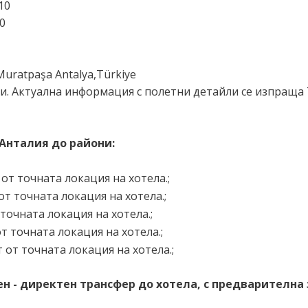
10
40
Muratpaşa Antalya,Türkiye
и. Актуална информация с полетни детайли се изпраща 
Анталия до райони:
 от точната локация на хотела.;
 от точната локация на хотела.;
 точната локация на хотела.;
от точната локация на хотела.;
т от точната локация на хотела.;
 - директен трансфер до хотела, с предварителна 