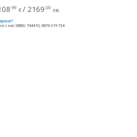
108
/
2169
.99
.00
€
лв.
проси?
е с нас 0886/ 744410, 0876 519 734