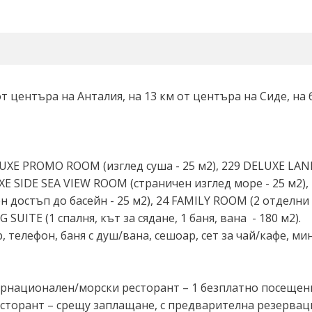
от центъра на Анталия, на 13 км от центъра на Сиде, на 
LUXE PROMO ROOM (изглед суша - 25 м2), 229 DELUXE LAND
UXE SIDE SEA VIEW ROOM (страничен изглед море - 25 м2
 достъп до басейн - 25 м2), 24 FAMILY ROOM (2 отделни 
G SUITE (1 спалня, кът за сядане, 1 баня, вана - 180 м2).
 телефон, баня с душ/вана, сешоар, сет за чай/кафе, мин
тернационален/морски ресторант – 1 безплатно посещен
торант – срещу заплащане, с предварителна резервация)