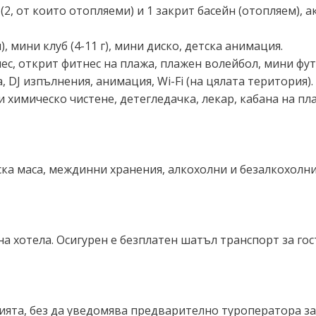
 (2, от които отопляеми) и 1 закрит басейн (отопляем), 
, мини клуб (4-11 г), мини диско, детска анимация.
нес, открит фитнес на плажа, плажен волейбол, мини фут
 DJ изпълнения, анимация, Wi-Fi (на цялата територия).
 химическо чистене, детегледачка, лекар, кабана на пл
шведска маса, междинни хранения, алкохолни и безалкохол
 на хотела. Осигурен е безплатен шатъл транспорт за г
ията, без да уведомява предварително туроператора з