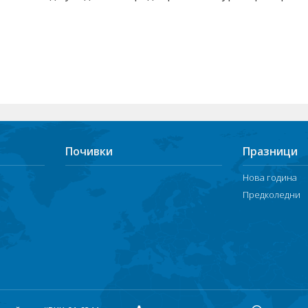
Почивки
Празници
Нова година
Предколедни