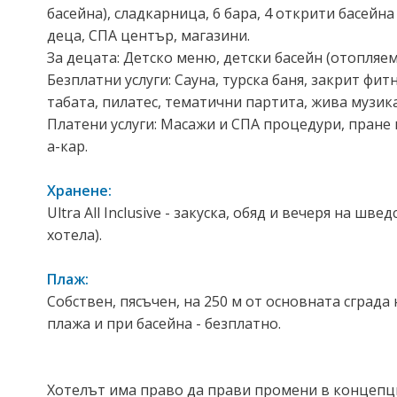
басейна), сладкарница, 6 бара, 4 открити басейна
деца, СПА център, магазини.
За децата: Детско меню, детски басейн (отопляем)
Безплатни услуги: Сауна, турска баня, закрит фит
табата, пилатес, тематични партита, жива музика,
Платени услуги: Масажи и СПА процедури, пране и
а-кар.
Хранене:
Ultra All Inclusive - закуска, обяд и вечеря на 
хотела).
Плаж:
Собствен, пясъчен, на 250 м от основната сграда
плажа и при басейна - безплатно.
Хотелът има право да прави промени в концепц