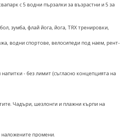
аквапарк с 5 водни пързалки за възрастни и 5 за
бол, зумба, флай йога, йога, TRX тренировки,
ажа, водни спортове, велосипеди под наем, рент-
ни напитки - без лимит (съгласно концепцията на
остите. Чадъри, шезлонги и плажни кърпи на
а наложените промени.