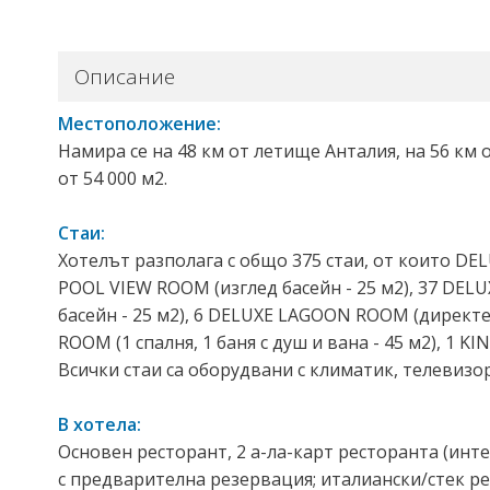
Описание
Местоположение:
Намира се на 48 км от летище Анталия, на 56 км 
от 54 000 м2.
Стаи:
Хотелът разполага с общо 375 стаи, от които DE
POOL VIEW ROOM (изглед басейн - 25 м2), 37 DEL
басейн - 25 м2), 6 DELUXE LAGOON ROOM (директен
ROOM (1 спалня, 1 баня с душ и вана - 45 м2), 1 KIN
Всички стаи са оборудвани с климатик, телевизор,
В хотела:
Основен ресторант, 2 а-ла-карт ресторанта (ин
с предварителна резервация; италиански/стек рес