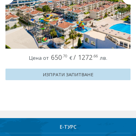
Круизи
Уикенд програми
ДЕСТИНАЦИИ
Египет
650
/
1272
.70
.66
Цена от
€
лв.
Чехия
ИЗПРАТИ ЗАПИТВАНЕ
Тунис
България
Китай
Румъния
Е-ТУРС
Албания