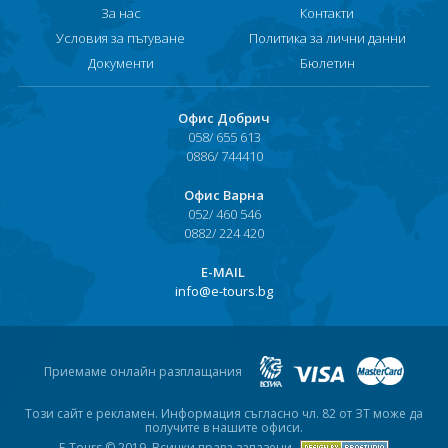
За нас
Контакти
Хърватия
Условия за пътуване
Политика за лични данни
Документи
Бюлетин
Гърция
Италия
Офис Добрич
058/ 655 613
Австрия
0886/ 744410
Сърбия - E-Tours
Офис Варна
052/ 460 546
0882/ 224 420
Турция
Е-MAIL
Унгария
info@e-tours.bg
Испания
Франция
Приемаме онлайн разплащания
Швеция
Този сайт е рекламен. Информация съгласно чл. 82 от ЗТ може да
получите в нашите офиси.
E-Tours © 2019. Всички права запазени