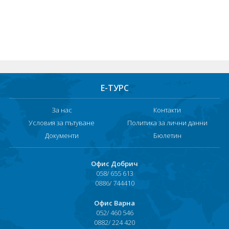
ПРАЗНИЦИ
Празници в България
Предколедни
Нова година
Е-ТУРС
Великден 2026
За нас
Контакти
ЕКЗОТИКА
Условия за пътуване
Политика за лични данни
Екзотични почивки
Документи
Бюлетин
КРУИЗИ
Офис Добрич
058/ 655 613
САМОЛЕТНИ БИЛЕТИ
0886/ 744410
ХОТЕЛИ
Офис Варна
052/ 460 546
Хотели в България
0882/ 224 420