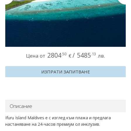
Круизи
Уикенд програми
ДЕСТИНАЦИИ
Египет
2804
/
5485
.50
.13
Цена от
€
лв.
Чехия
ИЗПРАТИ ЗАПИТВАНЕ
Тунис
България
Китай
Описание
Румъния
Ifuru Island Maldives е с изглед към плажа и предлага
настаняване на 24-часов премиум ол инклузив.
Албания