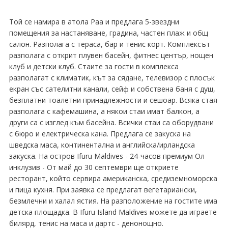
Хърватия
Той се намира в атола Раа и предлага 5-звездни
помещения за настаняване, градина, частен плаж и общ
Гърция
салон. Разполага с тераса, бар и тенис корт. Комплексът
Италия
разполага с открит плувен басейн, фитнес център, нощен
клуб и детски клуб. Стаите за гости в комплекса
Австрия
разполагат с климатик, кът за сядане, телевизор с плосък
екран със сателитни канали, сейф и собствена баня с душ,
Сърбия - E-Tours
безплатни тоалетни принадлежности и сешоар. Всяка стая
разполага с кафемашина, а някои стаи имат балкон, а
Турция
други са с изглед към басейна. Всички стаи са оборудвани
с бюро и електрическа кана. Предлага се закуска на
Унгария
шведска маса, континентална и английска/ирландска
закуска. На остров Ifuru Maldives - 24-часов премиум Ол
Испания
инклузив - От май до 30 септември ще откриете
ресторант, който сервира американска, средиземноморска
Франция
и пица кухня. При заявка се предлагат вегетариански,
безмлечни и халал ястия. На разположение на гостите има
Швеция
детска площадка. В Ifuru Island Maldives можете да играете
билярд, тенис на маса и дартс - денонощно.