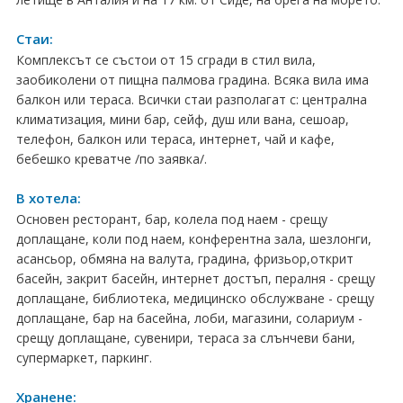
Хърватия
Стаи:
Гърция
Комплексът се състои от 15 сгради в стил вила,
заобиколени от пищна палмова градина. Всяка вила има
Италия
балкон или тераса. Всички стаи разполагат с: централна
климатизация, мини бар, сейф, душ или вана, сешоар,
Австрия
телефон, балкон или тераса, интернет, чай и кафе,
бебешко креватче /по заявка/.
Сърбия - E-Tours
В хотела:
Турция
Основен ресторант, бар, колела под наем - срещу
доплащане, коли под наем, конферентна зала, шезлонги,
Унгария
асансьор, обмяна на валута, градина, фризьор,открит
басейн, закрит басейн, интернет достъп, пералня - срещу
Испания
доплащане, библиотека, медицинско обслужване - срещу
доплащане, бар на басейна, лоби, магазини, солариум -
Франция
срещу доплащане, сувенири, тераса за слънчеви бани,
супермаркет, паркинг.
Швеция
Хранене: