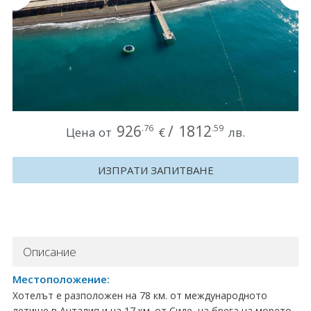
Круизи
Уикенд програми
ДЕСТИНАЦИИ
Египет
926
/
1812
.76
.59
Цена от
€
лв.
Чехия
ИЗПРАТИ ЗАПИТВАНЕ
Тунис
България
Китай
Описание
Румъния
Местоположение:
Хотелът е разположен на 78 км. от международното
Албания
летище в Анталия и на 17 км. от Сиде, на брега на морето.