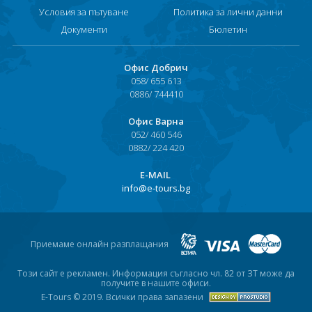
Условия за пътуване
Политика за лични данни
Хотели в чужбина
Документи
Бюлетин
ЕЗИКОВО УЧИЛИЩЕ
Офис Добрич
SUMMER ENGLISH TALENTS ACADEMY
058/ 655 613
0886/ 744410
ВХОД ЗА АГЕНТИ
Офис Варна
052/ 460 546
0882/ 224 420
Е-MAIL
info@e-tours.bg
Приемаме онлайн разплащания
Този сайт е рекламен. Информация съгласно чл. 82 от ЗТ може да
получите в нашите офиси.
E-Tours © 2019. Всички права запазени