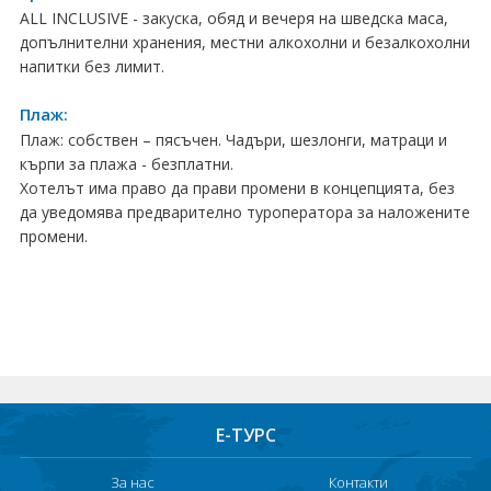
ПРАЗНИЦИ
ALL INCLUSIVE - закуска, обяд и вечеря на шведска маса,
допълнителни хранения, местни алкохолни и безалкохолни
Празници в България
напитки без лимит.
Предколедни
Плаж:
Плаж: собствен – пясъчен. Чадъри, шезлонги, матраци и
Нова година
кърпи за плажа - безплатни.
Хотелът има право да прави промени в концепцията, без
Великден 2026
да уведомява предварително туроператора за наложените
промени.
ЕКЗОТИКА
Екзотични почивки
КРУИЗИ
САМОЛЕТНИ БИЛЕТИ
ХОТЕЛИ
Е-ТУРС
Хотели в България
За нас
Контакти