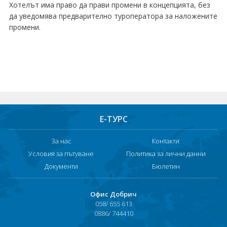
Хотелът има право да прави промени в концепцията, без
Хотели в чужбина
да уведомява предварително туроператора за наложените
промени.
ЕЗИКОВО УЧИЛИЩЕ
SUMMER ENGLISH TALENTS ACADEMY
ВХОД ЗА АГЕНТИ
Е-ТУРС
За нас
Контакти
Условия за пътуване
Политика за лични данни
Документи
Бюлетин
Офис Добрич
058/ 655 613
0886/ 744410