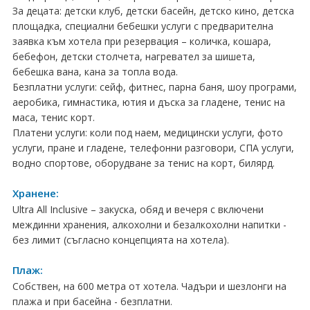
ПРАЗНИЦИ
За децата: детски клуб, детски басейн, детско кино, детска
площадка, специални бебешки услуги с предварителна
Празници в България
заявка към хотела при резервация – количка, кошара,
бебефон, детски столчета, нагревател за шишета,
Предколедни
бебешка вана, кана за топла вода.
Безплатни услуги: сейф, фитнес, парна баня, шоу програми,
Нова година
аеробика, гимнастика, ютия и дъска за гладене, тенис на
маса, тенис корт.
Великден 2026
Платени услуги: коли под наем, медицински услуги, фото
услуги, пране и гладене, телефонни разговори, СПА услуги,
ЕКЗОТИКА
водно спортове, оборудване за тенис на корт, билярд.
Екзотични почивки
Хранене:
Ultra All Inclusive – закуска, обяд и вечеря с включени
КРУИЗИ
междинни хранения, алкохолни и безалкохолни напитки -
без лимит (съгласно концепцията на хотела).
САМОЛЕТНИ БИЛЕТИ
Плаж:
ХОТЕЛИ
Собствен, на 600 метра от хотела. Чадъри и шезлонги на
Хотели в България
плажа и при басейна - безплатни.