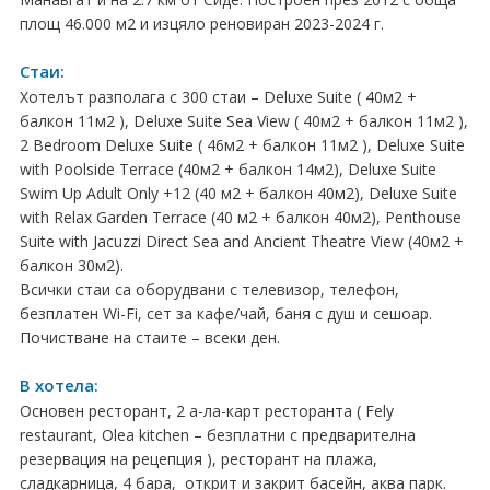
площ 46.000 м2 и изцяло реновиран 2023-2024 г.
Хърватия
Стаи:
Гърция
Хотелът разполага с 300 стаи – Deluxe Suite ( 40м2 +
Италия
балкон 11м2 ), Deluxe Suite Sea View ( 40м2 + балкон 11м2 ),
2 Bedroom Deluxe Suite ( 46м2 + балкон 11м2 ), Deluxe Suite
Австрия
with Poolside Terrace (40м2 + балкон 14м2), Deluxe Suite
Swim Up Adult Only +12 (40 м2 + балкон 40м2), Deluxe Suite
Сърбия - E-Tours
with Relax Garden Terrace (40 м2 + балкон 40м2), Penthouse
Suite with Jacuzzi Direct Sea and Ancient Theatre View (40м2 +
Турция
балкон 30м2).
Всички стаи са оборудвани с телевизор, телефон,
Унгария
безплатен Wi-Fi, сет за кафе/чай, баня с душ и сешоар.
Почистване на стаите – всеки ден.
Испания
В хотела:
Франция
Основен ресторант, 2 а-ла-карт ресторанта ( Fely
restaurant, Olea kitchen – безплатни с предварителна
Швеция
резервация на рецепция ), ресторант на плажа,
сладкарница, 4 бара, открит и закрит басейн, аква парк.