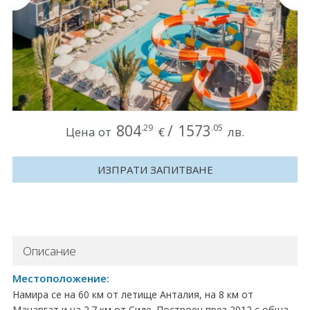
Круизи
Уикенд програми
ДЕСТИНАЦИИ
Египет
804
/
1573
.29
.05
Цена от
€
лв.
Чехия
ИЗПРАТИ ЗАПИТВАНЕ
Тунис
България
Китай
Описание
Румъния
Местоположение:
Намира се на 60 км от летище Анталия, на 8 км от
Албания
Манавгат и на 2.7 км от Сиде. Построен през 2012 с обща