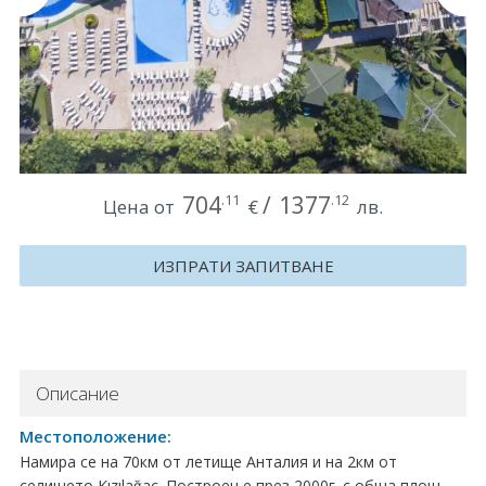
Круизи
Уикенд програми
ДЕСТИНАЦИИ
Египет
704
/
1377
.11
.12
Цена от
€
лв.
Чехия
ИЗПРАТИ ЗАПИТВАНЕ
Тунис
България
Китай
Описание
Румъния
Местоположение:
Намира се на 70км от летище Анталия и на 2км от
Албания
селището Kızılağaç. Построен е през 2000г. с обща площ