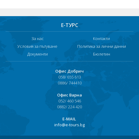
Хотели в чужбина
ЕЗИКОВО УЧИЛИЩЕ
Е-ТУРС
SUMMER ENGLISH TALENTS ACADEMY
За нас
Контакти
Условия за пътуване
Политика за лични данни
ВХОД ЗА АГЕНТИ
Документи
Бюлетин
Офис Добрич
058/ 655 613
0886/ 744410
Офис Варна
052/ 460 546
0882/ 224 420
Е-MAIL
info@e-tours.bg