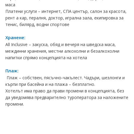
ПРАЗНИЦИ
маса
Платени услуги – интернет, СПА център, салон за красота,
Празници в България
рент а кар, пералня, доктор, игрална зала, екипировка зa
тенис, билярд, водни спортове
Предколедни
Хранене:
Нова година
All Inclusive – закуска, обяд и вечеря на шведска маса,
междинни хранения, местни алкохолни и безалкохолни
Великден 2026
напитки спрямо концепцията на хотела
ЕКЗОТИКА
Плаж:
Плаж – собствен, пясъчно-чакълест. Чадъри, шезлонги и
Екзотични почивки
кърпи при басейна и на плажа – безплатно.
Хотелът има право да прави промени в концепцията, без
КРУИЗИ
да уведомява предварително туроператора за наложените
промени.
САМОЛЕТНИ БИЛЕТИ
ХОТЕЛИ
Хотели в България