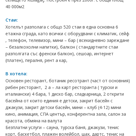
40 000м2
Хърватия
Стаи:
Гърция
Хотелът разполага с общо 520 стаи в една основна 6
Италия
етажна сграда, като всички с оборудвани с климатик, сейф
, телефон, телевизор, мини – бар ( всекидневно зареждане
Австрия
– безалкохолни напитки), балкон ( стандартните стаи
разполгата със френски балкон), сешоар, интернет
Сърбия - E-Tours
(платен), пералня, рент а кар,
Турция
В хотела:
Основен ресторант, ботаник ресотрант (част от основния)
Унгария
рибен ресторант, 2 а – ла карт ресторанта ( турски и
италиански) 4 бара, 1 диско бар, сладкарница, 2 открити
Испания
басейна от които единия е детски, закрит басейн с
джакузи, закрит детски басейн, мини – клуб (4-12) мини
Франция
кино, анимация, СПА център, конферентна зала, салон за
красота, обмяна на валута
Швеция
Безплатни услуги – сауна, турска баня, джакузи, тенис
корт, баскетбол, плажен волейбол, шах, дартс, тенис на