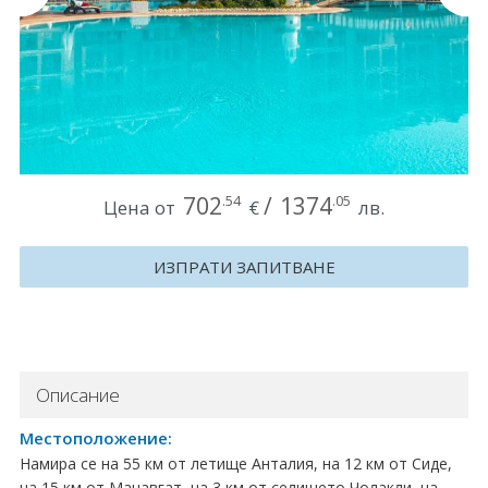
Круизи
Уикенд програми
ДЕСТИНАЦИИ
Египет
702
/
1374
.54
.05
Цена от
€
лв.
Чехия
ИЗПРАТИ ЗАПИТВАНЕ
Тунис
България
Китай
Описание
Румъния
Местоположение:
Намира се на 55 км от летище Анталия, на 12 км от Сиде,
Албания
на 15 км от Манавгат, на 3 км от селището Чолакли, на