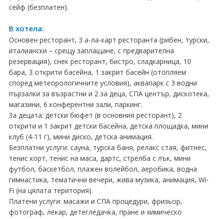
ПРАЗНИЦИ
сейф (безплатен).
Празници в България
В хотела:
Основен ресторант, 3 а-ла-карт ресторанта (рибен, турски,
Предколедни
италиански – срещу заплащане, с предварителна
резервация), снек ресторант, бистро, сладкарница, 10
Нова година
бара, 3 открити басейна, 1 закрит басейн (отопляем
според метеорологичните условия), аквапарк с 3 водни
Великден 2026
пързалки за възрастни и 2 за деца, СПА център, дискотека,
магазини, 6 конферентни зали, паркинг.
ЕКЗОТИКА
За децата: детски бюфет (в основния ресторант), 2
открити и 1 закрит детски басейна, детска площадка, мини
Екзотични почивки
клуб (4-11 г), мини диско, детска анимация.
Безплатни услуги: сауна, турска баня, релакс стая, фитнес,
КРУИЗИ
тенис корт, тенис на маса, дартс, стрелба с лък, мини
футбол, баскетбол, плажен волейбол, аеробика, водна
САМОЛЕТНИ БИЛЕТИ
гимнастика, тематични вечери, жива музика, анимация, Wi-
Fi (на цялата територия).
ХОТЕЛИ
Платени услуги: масажи и СПА процедури, фризьор,
фотограф, лекар, детегледачка, пране и химическо
Хотели в България