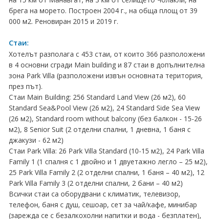
брега на морето. Построен 2004 г., на обща площ от 39
Хърватия
000 м2. Реновиран 2015 и 2019 г.
Гърция
Стаи:
Италия
Хотелът разполага с 453 стаи, от които 366 разположени
в 4 основни сгради Main building и 87 стаи в допълнителна
Австрия
зона Park Villa (разположени извън основната територия,
през път).
Сърбия - E-Tours
Стаи Main Building: 256 Standard Land View (26 м2), 60
Standard Sea&Pool View (26 м2), 24 Standard Side Sea View
Турция
(26 м2), Standard room without balcony (без балкон - 15-26
м2), 8 Senior Suit (2 отделни спални, 1 дневна, 1 баня с
Унгария
джакузи - 62 м2)
Стаи Park Villa: 26 Park Villa Standard (10-15 м2), 24 Park Villa
Испания
Family 1 (1 спалня с 1 двойно и 1 двуетажно легло – 25 м2),
25 Park Villa Family 2 (2 отделни спални, 1 баня – 40 м2), 12
Франция
Park Villa Family 3 (2 отделни спални, 2 бани – 40 м2)
Всички стаи са оборудвани с климатик, телевизор,
Швеция
телефон, баня с душ, сешоар, сет за чай/кафе, минибар
(зарежда се с безалкохолни напитки и вода - безплатен),