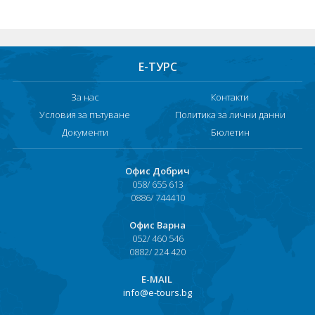
Е-ТУРС
За нас
Контакти
Условия за пътуване
Политика за лични данни
Документи
Бюлетин
Офис Добрич
058/ 655 613
0886/ 744410
Офис Варна
052/ 460 546
0882/ 224 420
Е-MAIL
info@e-tours.bg