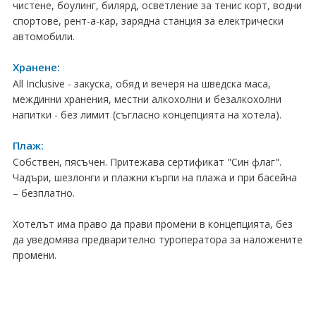
чистене, боулинг, билярд, осветление за тенис корт, водни
Хотели в чужбина
спортове, рент-а-кар, зарядна станция за електрически
автомобили.
ЕЗИКОВО УЧИЛИЩЕ
Хранене:
SUMMER ENGLISH TALENTS ACADEMY
All Inclusive - закуска, обяд и вечеря на шведска маса,
междинни хранения, местни алкохолни и безалкохолни
ВХОД ЗА АГЕНТИ
напитки - без лимит (съгласно концепцията на хотела).
Плаж:
Собствен, пясъчен. Притежава сертификат "Син флаг".
Чадъри, шезлонги и плажни кърпи на плажа и при басейна
– безплатно.
Хотелът има право да прави промени в концепцията, без
да уведомява предварително туроператора за наложените
промени.