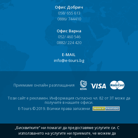
Офис Добрич
058/ 655 613
0886/ 744410
Офис Варна
052/ 460 546
0882/ 224 420
Е-MAIL
info@e-tours.bg
Приемаме онлайн разплащания
Този сайт е рекламен. Информация съгласно чл. 82 от ЗТ може да
получите в нашите офиси.
E-Tours © 2019. Всички права запазени
„Бисквитките“ ни помагат да предоставяме услугите си. С
използването на услугите ни приемате, че можем да