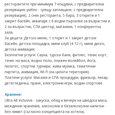
ПРАЗНИЦИ
ресторантите при минимум 7 нощувки, с предварителна
резервация; рибен - срещу заплащане, с предварителна
Празници в България
резервация), 2 снек ресторанта, 5 бара, 3 открити и 1
закрит басейн, аквапарк с 6 водни пързалки за възрастни и
Предколедни
2 за възрастни, СПА център, магазини, 1 конферентна
зала.
Нова година
За децата: Детско меню, 1 открит и 1 закрит детски
басейн, детска площадка, мини клуб (4-12 г), мини диско,
Великден 2026
детска анимация.
Безплатни услуги: Сауна, турска баня, фитнес, тенис корт,
ЕКЗОТИКА
тенис на маса, водно поло, плажен волейбол, йога,
пилатес, спортни турнири, жива музика, тематични
Екзотични почивки
партита, анимация, Wi-Fi (на цялата територия).
Платени услуги: Масажи и СПА процедури, фризьор, лекар,
КРУИЗИ
детегледачка, пране, електронни игри, водни спортове.
САМОЛЕТНИ БИЛЕТИ
Хранене:
Ultra All Inclusive - закуска, обяд и вечеря на шведска маса,
ХОТЕЛИ
междинни хранения, алкохолни и безалкохолни напитки -
Хотели в България
без лимит (съгласно концепцията на хотела).