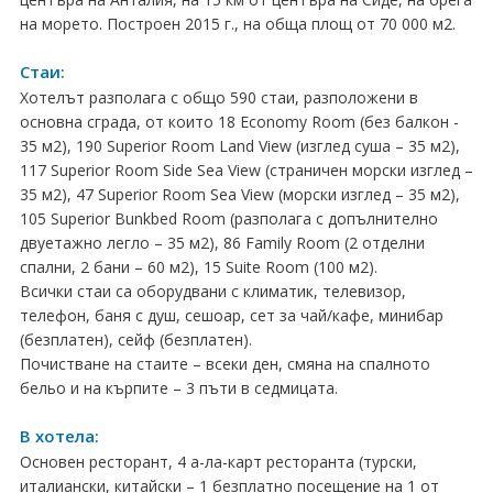
на морето. Построен 2015 г., на обща площ от 70 000 м2.
Хърватия
Стаи:
Гърция
Хотелът разполага с общо 590 стаи, разположени в
Италия
основна сграда, от които 18 Economy Room (без балкон -
35 м2), 190 Superior Room Land View (изглед суша – 35 м2),
Австрия
117 Superior Room Side Sea View (страничен морски изглед –
35 м2), 47 Superior Room Sea View (морски изглед – 35 м2),
Сърбия - E-Tours
105 Superior Bunkbed Room (разполага с допълнително
двуетажно легло – 35 м2), 86 Family Room (2 отделни
Турция
спални, 2 бани – 60 м2), 15 Suite Room (100 м2).
Всички стаи са оборудвани с климатик, телевизор,
Унгария
телефон, баня с душ, сешоар, сет за чай/кафе, минибар
(безплатен), сейф (безплатен).
Испания
Почистване на стаите – всеки ден, смяна на спалното
бельо и на кърпите – 3 пъти в седмицата.
Франция
В хотела:
Швеция
Основен ресторант, 4 а-ла-карт ресторанта (турски,
италиански, китайски – 1 безплатно посещение на 1 от