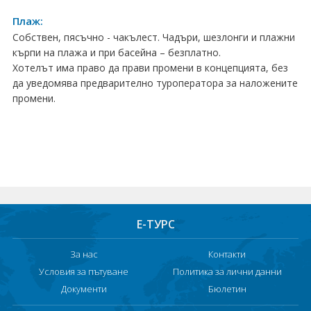
Хотели в чужбина
Плаж:
Собствен, пясъчно - чакълест. Чадъри, шезлонги и плажни
ЕЗИКОВО УЧИЛИЩЕ
кърпи на плажа и при басейна – безплатно.
Хотелът има право да прави промени в концепцията, без
SUMMER ENGLISH TALENTS ACADEMY
да уведомява предварително туроператора за наложените
промени.
ВХОД ЗА АГЕНТИ
Е-ТУРС
За нас
Контакти
Условия за пътуване
Политика за лични данни
Документи
Бюлетин