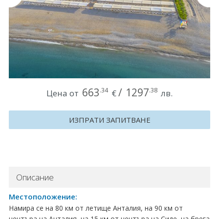
Круизи
Уикенд програми
ДЕСТИНАЦИИ
Египет
663
/
1297
.34
.38
Цена от
€
лв.
Чехия
ИЗПРАТИ ЗАПИТВАНЕ
Тунис
България
Китай
Описание
Румъния
Местоположение:
Намира се на 80 км от летище Анталия, на 90 км от
Албания
центъра на Анталия, на 15 км от центъра на Сиде, на брега