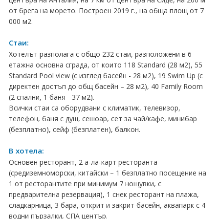
от брега на морето. Построен 2019 г., на обща площ от 7
Хърватия
000 м2.
Гърция
Стаи:
Италия
Хотелът разполага с общо 232 стаи, разположени в 6-
етажна основна сграда, от които 118 Standard (28 м2), 55
Австрия
Standard Pool view (с изглед басейн - 28 м2), 19 Swim Up (с
директен достъп до общ басейн – 28 м2), 40 Family Room
Сърбия - E-Tours
(2 спални, 1 баня - 37 м2).
Всички стаи са оборудвани с климатик, телевизор,
Турция
телефон, баня с душ, сешоар, сет за чай/кафе, минибар
(безплатно), сейф (безплатен), балкон.
Унгария
В хотела:
Испания
Основен ресторант, 2 а-ла-карт ресторанта
(средиземноморски, китайски – 1 безплатно посещение на
Франция
1 от ресторантите при минимум 7 нощувки, с
предварителна резервация), 1 снек ресторант на плажа,
Швеция
сладкарница, 3 бара, открит и закрит басейн, аквапарк с 4
водни пързалки, СПА център.