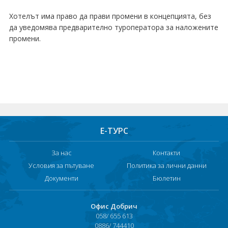
Хотели в чужбина
Хотелът има право да прави промени в концепцията, без
да уведомява предварително туроператора за наложените
ЕЗИКОВО УЧИЛИЩЕ
промени.
SUMMER ENGLISH TALENTS ACADEMY
ВХОД ЗА АГЕНТИ
Е-ТУРС
За нас
Контакти
Условия за пътуване
Политика за лични данни
Документи
Бюлетин
Офис Добрич
058/ 655 613
0886/ 744410