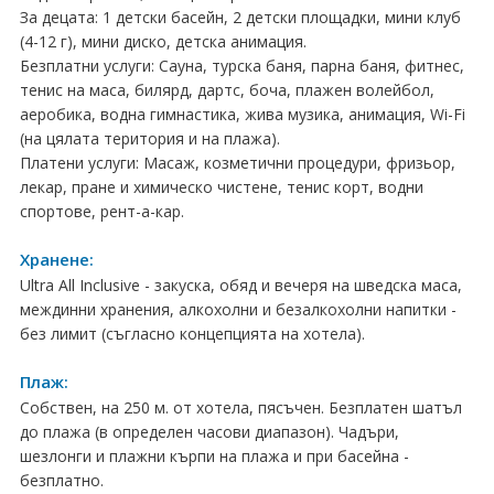
ПРАЗНИЦИ
За децата: 1 детски басейн, 2 детски площадки, мини клуб
(4-12 г), мини диско, детска анимация.
Празници в България
Безплатни услуги: Сауна, турска баня, парна баня, фитнес,
тенис на маса, билярд, дартс, боча, плажен волейбол,
Предколедни
аеробика, водна гимнастика, жива музика, анимация, Wi-Fi
(на цялата територия и на плажа).
Нова година
Платени услуги: Масаж, козметични процедури, фризьор,
лекар, пране и химическо чистене, тенис корт, водни
Великден 2026
спортове, рент-а-кар.
ЕКЗОТИКА
Хранене:
Ultra All Inclusive - закуска, обяд и вечеря на шведска маса,
Екзотични почивки
междинни хранения, алкохолни и безалкохолни напитки -
без лимит (съгласно концепцията на хотела).
КРУИЗИ
Плаж:
САМОЛЕТНИ БИЛЕТИ
Собствен, на 250 м. от хотела, пясъчен. Безплатен шатъл
ХОТЕЛИ
до плажа (в определен часови диапазон). Чадъри,
шезлонги и плажни кърпи на плажа и при басейна -
Хотели в България
безплатно.