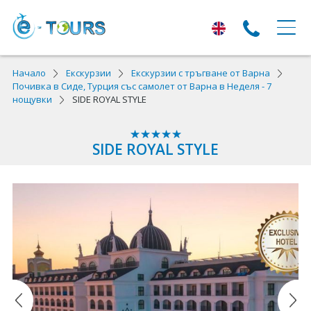
ЕКСКУРЗИИ
Начало
Екскурзии
Екскурзии с тръгване от Варна
Почивка в Сиде, Турция със самолет от Варна в Неделя - 7
нощувки
SIDE ROYAL STYLE
Екскурзии с тръгване от Варна
Екскурзии в Европа
SIDE ROYAL STYLE
Автобусни екскурзии
Самолетни екскурзии
ПОЧИВКИ
Почивки с тръгване от Варна
Лято 2026
Най-търсени оферти