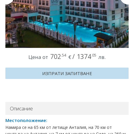
Круизи
Уикенд програми
ДЕСТИНАЦИИ
Египет
702
/
1374
.54
.05
Цена от
€
лв.
Чехия
ИЗПРАТИ ЗАПИТВАНЕ
Тунис
България
Китай
Описание
Румъния
Местоположение:
Намира се на 65 км от летище Анталия, на 70 км от
Албания
центъра на Анталия, на 7 км от центъра на Сиде, на 260 м