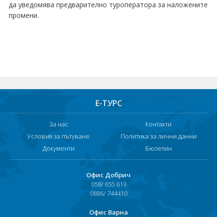
да уведомява предварително туроператора за наложените
Хотели в чужбина
промени.
ЕЗИКОВО УЧИЛИЩЕ
SUMMER ENGLISH TALENTS ACADEMY
ВХОД ЗА АГЕНТИ
Е-ТУРС
За нас
Контакти
Условия за пътуване
Политика за лични данни
Документи
Бюлетин
Офис Добрич
058/ 655 613
0886/ 744410
Офис Варна