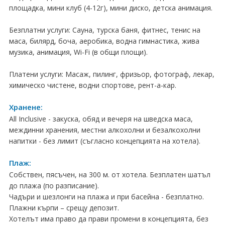
ПРАЗНИЦИ
площадка, мини клуб (4-12г), мини диско, детска анимация.
Празници в България
Безплатни услуги: Сауна, турска баня, фитнес, тенис на
маса, билярд, боча, аеробика, водна гимнастика, жива
Предколедни
музика, анимация, Wi-Fi (в общи площи).
Нова година
Платени услуги: Масаж, пилинг, фризьор, фотограф, лекар,
химическо чистене, водни спортове, рент-а-кар.
Великден 2026
Хранене:
ЕКЗОТИКА
All Inclusive - закуска, обяд и вечеря на шведска маса,
междинни хранения, местни алкохолни и безалкохолни
Екзотични почивки
напитки - без лимит (съгласно концепцията на хотела).
КРУИЗИ
Плаж:
Собствен, пясъчен, на 300 м. от хотела. Безплатен шатъл
САМОЛЕТНИ БИЛЕТИ
до плажа (по разписание).
ХОТЕЛИ
Чадъри и шезлонги на плажа и при басейна - безплатно.
Плажни кърпи – срещу депозит.
Хотели в България
Хотелът има право да прави промени в концепцията, без