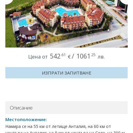
Круизи
Уикенд програми
ДЕСТИНАЦИИ
Египет
542
/
1061
.61
.25
Цена от
€
лв.
Чехия
ИЗПРАТИ ЗАПИТВАНЕ
Тунис
България
Китай
Описание
Румъния
Местоположение:
Намира се на 55 км от летище Анталия, на 60 км от
Албания
центъра на Анталия, на 9 км от центъра на Сиде, на 300 м