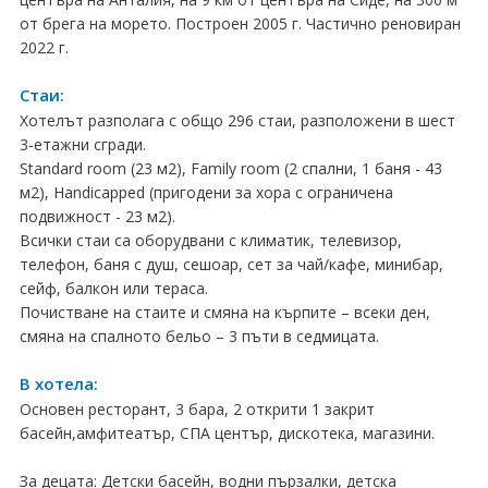
от брега на морето. Построен 2005 г. Частично реновиран
Хърватия
2022 г.
Гърция
Стаи:
Италия
Хотелът разполага с общо 296 стаи, разположени в шест
3-етажни сгради.
Австрия
Standard room (23 м2), Family room (2 спални, 1 баня - 43
м2), Handicapped (пригодени за хора с ограничена
Сърбия - E-Tours
подвижност - 23 м2).
Всички стаи са оборудвани с климатик, телевизор,
Турция
телефон, баня с душ, сешоар, сет за чай/кафе, минибар,
сейф, балкон или тераса.
Унгария
Почистване на стаите и смяна на кърпите – всеки ден,
смяна на спалното бельо – 3 пъти в седмицата.
Испания
В хотела:
Франция
Основен ресторант, 3 бара, 2 открити 1 закрит
басейн,амфитеатър, СПА център, дискотека, магазини.
Швеция
За децата: Детски басейн, водни пързалки, детска