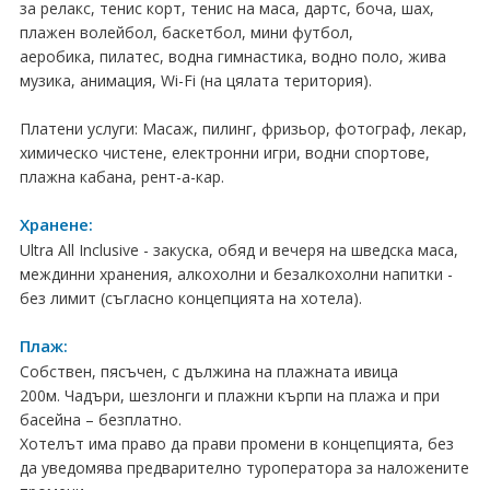
за релакс, тенис корт, тенис на маса, дартс, боча, шах,
Хотели в чужбина
плажен волейбол, баскетбол, мини футбол,
аеробика, пилатес, водна гимнастика, водно поло, жива
ЕЗИКОВО УЧИЛИЩЕ
музика, анимация, Wi-Fi (на цялата територия).
SUMMER ENGLISH TALENTS ACADEMY
Платени услуги: Масаж, пилинг, фризьор, фотограф, лекар,
химическо чистене, електронни игри, водни спортове,
ВХОД ЗА АГЕНТИ
плажна кабана, рент-а-кар.
Хранене:
Ultra All Inclusive - закуска, обяд и вечеря на шведска маса,
междинни хранения, алкохолни и безалкохолни напитки -
без лимит (съгласно концепцията на хотела).
Плаж:
Собствен, пясъчен, с дължина на плажната ивица
200м. Чадъри, шезлонги и плажни кърпи на плажа и при
басейна – безплатно.
Хотелът има право да прави промени в концепцията, без
да уведомява предварително туроператора за наложените