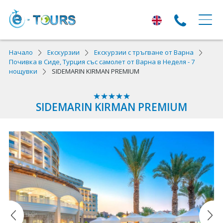
ЕКСКУРЗИИ
Начало
Екскурзии
Екскурзии с тръгване от Варна
Почивка в Сиде, Турция със самолет от Варна в Неделя - 7
нощувки
SIDEMARIN KIRMAN PREMIUM
Екскурзии с тръгване от Варна
Екскурзии в Европа
SIDEMARIN KIRMAN PREMIUM
Автобусни екскурзии
Самолетни екскурзии
ПОЧИВКИ
Почивки с тръгване от Варна
Лято 2026
Най-търсени оферти