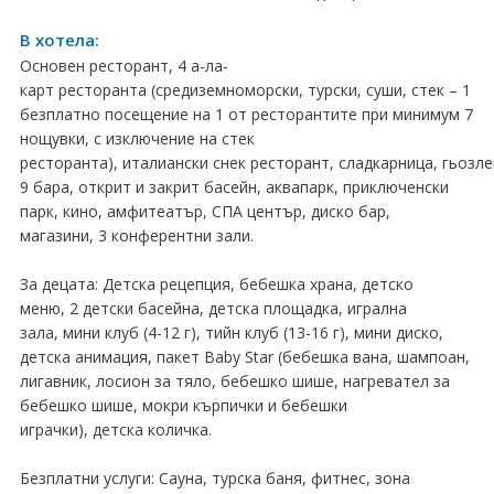
ПРАЗНИЦИ
В хотела:
Празници в България
Основен ресторант, 4 а-ла-
карт ресторанта (средиземноморски, турски, суши, стек – 1
Предколедни
безплатно посещение на 1 от ресторантите при минимум 7
нощувки, с изключение на стек
Нова година
ресторанта), италиански снек ресторант, сладкарница, гьозле
9 бара, открит и закрит басейн, аквапарк, приключенски
Великден 2026
парк, кино, амфитеатър, СПА център, диско бар,
магазини, 3 конферентни зали.
ЕКЗОТИКА
За децата: Детска рецепция, бебешка храна, детско
Екзотични почивки
меню, 2 детски басейна, детска площадка, игрална
зала, мини клуб (4-12 г), тийн клуб (13-16 г), мини диско,
КРУИЗИ
детска анимация, пакет Baby Star (бебешка вана, шампоан,
лигавник, лосион за тяло, бебешко шише, нагревател за
САМОЛЕТНИ БИЛЕТИ
бебешко шише, мокри кърпички и бебешки
играчки), детска количка.
ХОТЕЛИ
Безплатни услуги: Сауна, турска баня, фитнес, зона
Хотели в България