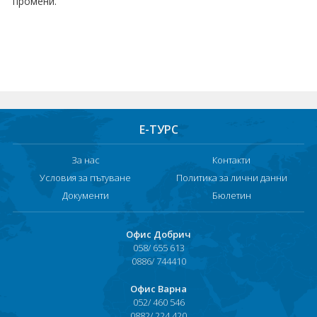
промени.
Е-ТУРС
За нас
Контакти
Условия за пътуване
Политика за лични данни
Документи
Бюлетин
Офис Добрич
058/ 655 613
0886/ 744410
Офис Варна
052/ 460 546
0882/ 224 420