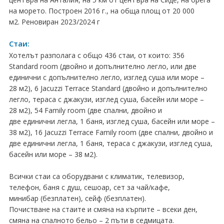
на морето. Построен 2016 г., на обща площ от 20 000
Хърватия
м2. Реновиран 2023/2024 г
Гърция
Стаи:
Италия
Хотелът разполага с общо 436 стаи, от които: 356
Standard room (двойно и допълнително легло, или две
Австрия
единични с допълнително легло, изглед суша или море –
28 м2), 6 Jacuzzi Terrace Standard (двойно и допълнително
Сърбия - E-Tours
легло, тераса с джакузи, изглед суша, басейн или море –
28 м2), 54 Family room (две спални, двойно и
Турция
две единични легла, 1 баня, изглед суша, басейн или море –
38 м2), 16 Jacuzzi Terrace Family room (две спални, двойно и
Унгария
две единични легла, 1 баня, тераса с джакузи, изглед суша,
басейн или море – 38 м2).
Испания
Всички стаи са оборудвани с климатик, телевизор,
Франция
телефон, баня с душ, сешоар, сет за чай/кафе,
минибар (безплатен), сейф (безплатен).
Швеция
Почистване на стаите и смяна на кърпите – всеки ден,
смяна на спалното бельо – 2 пъти в седмицата.