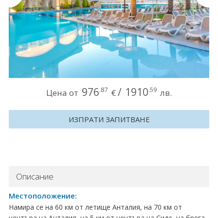
Круизи
Уикенд програми
ДЕСТИНАЦИИ
Египет
976
/
1910
.87
.59
Цена от
€
лв.
Чехия
ИЗПРАТИ ЗАПИТВАНЕ
Тунис
България
Китай
Описание
Румъния
Местоположение:
Намира се на 60 км от летище Анталия, на 70 км от
Албания
центъра на Анталия, на 5 км от центъра на Сиде, на брега