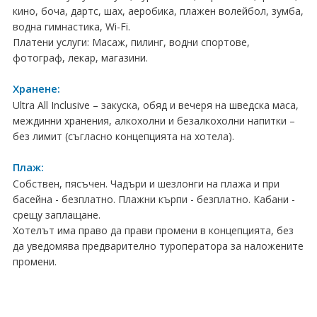
ПРАЗНИЦИ
кино, боча, дартс, шах, аеробика, плажен волейбол, зумба,
водна гимнастика, Wi-Fi.
Празници в България
Платени услуги: Масаж, пилинг, водни спортове,
фотограф, лекар, магазини.
Предколедни
Хранене:
Нова година
Ultra All Inclusive – закуска, обяд и вечеря на шведска маса,
междинни хранения, алкохолни и безалкохолни напитки –
Великден 2026
без лимит (съгласно концепцията на хотела).
ЕКЗОТИКА
Плаж:
Собствен, пясъчен. Чадъри и шезлонги на плажа и при
Екзотични почивки
басейна - безплатно. Плажни кърпи - безплатно. Кабани -
срещу заплащане.
КРУИЗИ
Хотелът има право да прави промени в концепцията, без
да уведомява предварително туроператора за наложените
САМОЛЕТНИ БИЛЕТИ
промени.
ХОТЕЛИ
Хотели в България