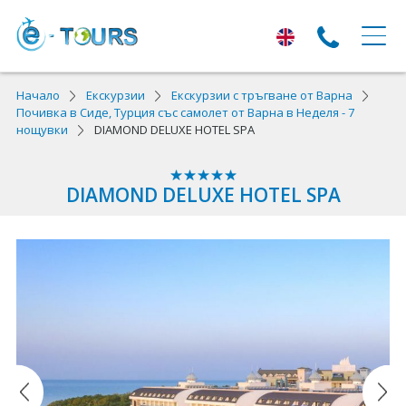
ЕКСКУРЗИИ
Начало
Екскурзии
Екскурзии с тръгване от Варна
Почивка в Сиде, Турция със самолет от Варна в Неделя - 7
нощувки
DIAMOND DELUXE HOTEL SPA
Екскурзии с тръгване от Варна
Екскурзии в Европа
DIAMOND DELUXE HOTEL SPA
Автобусни екскурзии
Самолетни екскурзии
ПОЧИВКИ
Почивки с тръгване от Варна
Лято 2026
Най-търсени оферти