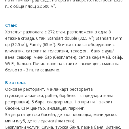
г., с обща площ 22.500 м².
Хърватия
Гърция
Стаи:
Италия
Хотелът разполага с 272 стаи, разположени в една 8
етажна сграда. Стаи: Standart double (32,5 м²),Standart swim
Австрия
up (32,5 м²), Family (65 м²). Всички стаи са оборудвани с:
климатик, сателитна телевизия, телефон, баня с душ/
Сърбия - E-Tours
вана, сешоар, мини бар (безплатен), сет за кафе/чай, сейф,
Wi-Fi, балкон. Почистване на стаите - всеки ден, смяна на
Турция
бельото - 3 пъти седмично.
Унгария
В хотела:
Основен ресторант, 4 а-ла-карт ресторанта
Испания
(турски,италиански, рибен, барбекю - с предварителна
резервация), 5 бара, сладкарница, 1 открит и 1 закрит
Франция
басейн, СПА център, анимация, паркинг.
За децата: детски басейн, детска площадка, мини диско,
Швеция
мини клуб, детегледачка (платено).
Безплатни услуги: Сауна, турска баня, парна баня, фитнес,