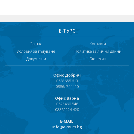
Хотели в чужбина
ЕЗИКОВО УЧИЛИЩЕ
Е-ТУРС
SUMMER ENGLISH TALENTS ACADEMY
За нас
Контакти
ВХОД ЗА АГЕНТИ
Условия за пътуване
Политика за лични данни
Документи
Бюлетин
Офис Добрич
058/ 655 613
0886/ 744410
Офис Варна
052/ 460 546
0882/ 224 420
Е-MAIL
info@e-tours.bg