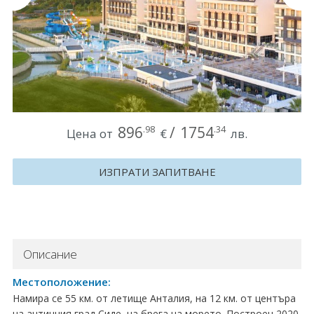
Круизи
Уикенд програми
ДЕСТИНАЦИИ
Египет
896
/
1754
.98
.34
Цена от
€
лв.
Чехия
ИЗПРАТИ ЗАПИТВАНЕ
Тунис
България
Китай
Описание
Румъния
Местоположение:
Намира се 55 км. от летище Анталия, на 12 км. от центъра
Албания
на античния град Сиде, на брега на моретo. Построен 2020