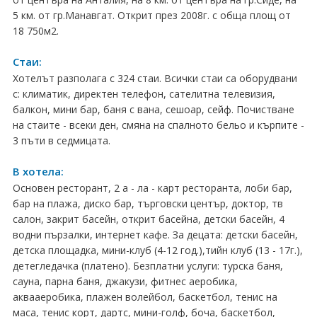
5 км. от гр.Манавгат. Открит през 2008г. с обща площ от
Хърватия
18 750м2.
Гърция
Стаи:
Италия
Хотелът разполага с 324 стаи. Всички стаи са оборудвани
с: климатик, директен телефон, сателитна телевизия,
Австрия
балкон, мини бар, баня с вана, сешоар, сейф. Почистване
на стаите - всеки ден, смяна на спалното бельо и кърпите -
Сърбия - E-Tours
3 пъти в седмицата.
Турция
В хотела:
Основен ресторант, 2 а - ла - карт ресторанта, лоби бар,
Унгария
бар на плажа, диско бар, търговски център, доктор, тв
салон, закрит басейн, открит басейна, детски басейн, 4
Испания
водни пързалки, интернет кафе. За децата: детски басейн,
детска площадка, мини-клуб (4-12 год.),тийн клуб (13 - 17г.),
Франция
детегледачка (платено). Безплатни услуги: турска баня,
сауна, парна баня, джакузи, фитнес аеробика,
Швеция
аквааеробика, плажен волейбол, баскетбол, тенис на
маса, тенис корт, дартс, мини-голф, боча, баскетбол,