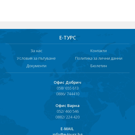
Хотели в чужбина
ЕЗИКОВО УЧИЛИЩЕ
SUMMER ENGLISH TALENTS ACADEMY
Е-ТУРС
ВХОД ЗА АГЕНТИ
За нас
Контакти
Условия за пътуване
Политика за лични данни
Документи
Бюлетин
Офис Добрич
058/ 655 613
0886/ 744410
Офис Варна
052/ 460 546
0882/ 224 420
Е-MAIL
info@e-tours.bg