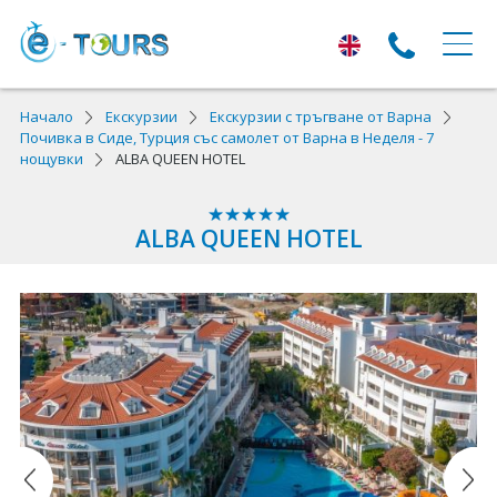
ЕКСКУРЗИИ
Начало
Екскурзии
Екскурзии с тръгване от Варна
Почивка в Сиде, Турция със самолет от Варна в Неделя - 7
нощувки
ALBA QUEEN HOTEL
Екскурзии с тръгване от Варна
Екскурзии в Европа
ALBA QUEEN HOTEL
Автобусни екскурзии
Самолетни екскурзии
ПОЧИВКИ
Почивки с тръгване от Варна
Лято 2026
Най-търсени оферти