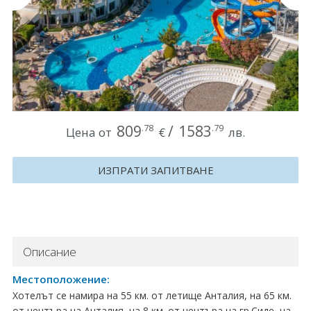
Круизи
Уикенд програми
ДЕСТИНАЦИИ
Египет
809
/
1583
.78
.79
Цена от
€
лв.
Чехия
ИЗПРАТИ ЗАПИТВАНЕ
Тунис
България
Китай
Описание
Румъния
Местоположение:
Хотелът се намира на 55 км. от летище Анталия, на 65 км.
Албания
от центъра на Анталия, на 8 км. от центъра на гр.Сиде, на