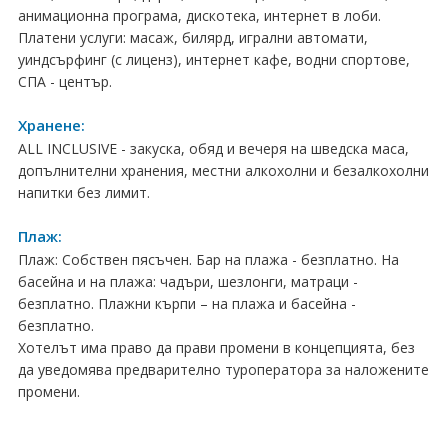
ПРАЗНИЦИ
анимационна програма, дискотека, интернет в лоби.
Платени услуги: масаж, билярд, игрални автомати,
Празници в България
уиндсърфинг (с лиценз), интернет кафе, водни спортове,
СПА - център.
Предколедни
Хранене:
Нова година
ALL INCLUSIVE - закуска, обяд и вечеря на шведска маса,
допълнителни хранения, местни алкохолни и безалкохолни
Великден 2026
напитки без лимит.
ЕКЗОТИКА
Плаж:
Плаж: Собствен пясъчен. Бар на плажа - безплатно. На
Екзотични почивки
басейна и на плажа: чадъри, шезлонги, матраци -
безплатно. Плажни кърпи – на плажа и басейна -
КРУИЗИ
безплатно.
Хотелът има право да прави промени в концепцията, без
САМОЛЕТНИ БИЛЕТИ
да уведомява предварително туроператора за наложените
ХОТЕЛИ
промени.
Хотели в България