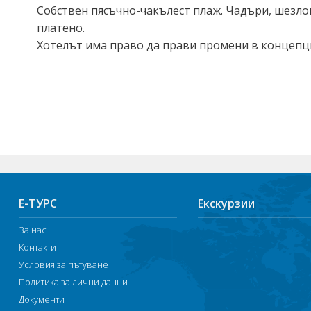
Собствен пясъчно-чакълест плаж. Чадъри, шезлон
платено.
Хотелът има право да прави промени в концепц
Е-ТУРС
Екскурзии
За нас
Контакти
Условия за пътуване
Политика за лични данни
Документи