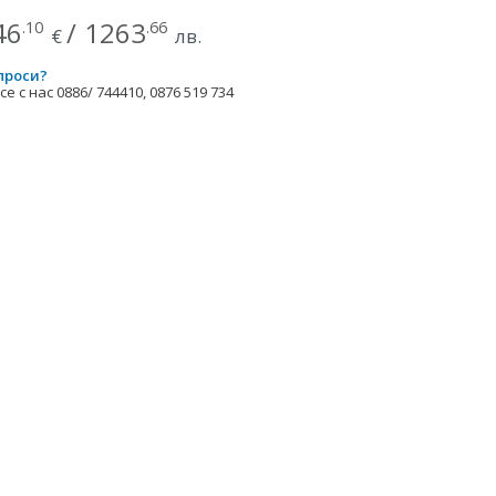
46
/
1263
.10
.66
€
лв.
проси?
е с нас 0886/ 744410, 0876 519 734