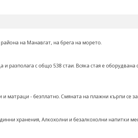
 района на Манавгат, на брега на морето.
 и разполага с общо 538 стаи. Всяка стая е оборудвана 
и и матраци - безплатно. Смяната на плажни кърпи се з
 междинни хранения, Алкохолни и безалкохолни напитки ме