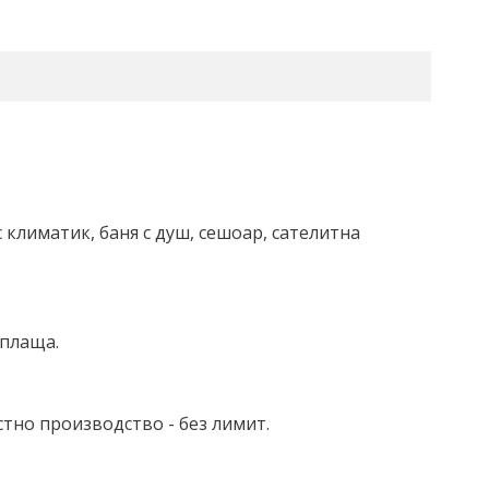
с климатик, баня с душ, сешоар, сателитна
аплаща.
стно производство - без лимит.