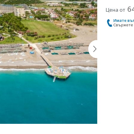
6
Цена от
Имате въ
Свържете с