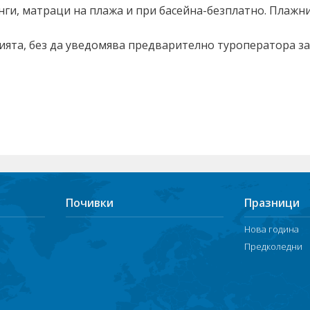
ги, матраци на плажа и при басейна-безплатно. Плажни
ията, без да уведомява предварително туроператора з
Почивки
Празници
Нова година
Предколедни