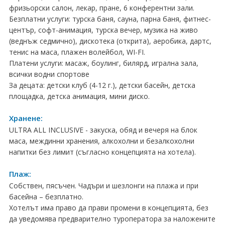
ПРАЗНИЦИ
фризьорски салон, лекар, пране, 6 конферентни зали.
Безплатни услуги: турска баня, сауна, парна баня, фитнес-
Празници в България
център, софт-анимация, турска вечер, музика на живо
(веднъж седмично), дискотека (открита), аеробика, дартс,
Предколедни
тенис на маса, плажен волейбол, WI-FI.
Платени услуги: масаж, боулинг, билярд, игрална зала,
Нова година
всички водни спортове
За децата: детски клуб (4-12 г.), детски басейн, детска
Великден 2026
площадка, детска анимация, мини диско.
ЕКЗОТИКА
Хранене:
ULTRA ALL INCLUSIVE - закуска, обяд и вечеря на блок
Екзотични почивки
маса, междинни хранения, алкохолни и безалкохолни
напитки без лимит (съгласно концепцията на хотела).
КРУИЗИ
Плаж:
САМОЛЕТНИ БИЛЕТИ
Собствен, пясъчен. Чадъри и шезлонги на плажа и при
ХОТЕЛИ
басейна – безплатно.
Хотелът има право да прави промени в концепцията, без
Хотели в България
да уведомява предварително туроператора за наложените