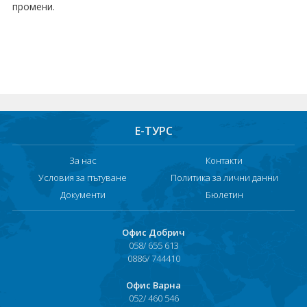
промени.
Хотели в чужбина
ЕЗИКОВО УЧИЛИЩЕ
SUMMER ENGLISH TALENTS ACADEMY
ВХОД ЗА АГЕНТИ
Е-ТУРС
За нас
Контакти
Условия за пътуване
Политика за лични данни
Документи
Бюлетин
Офис Добрич
058/ 655 613
0886/ 744410
Офис Варна
052/ 460 546