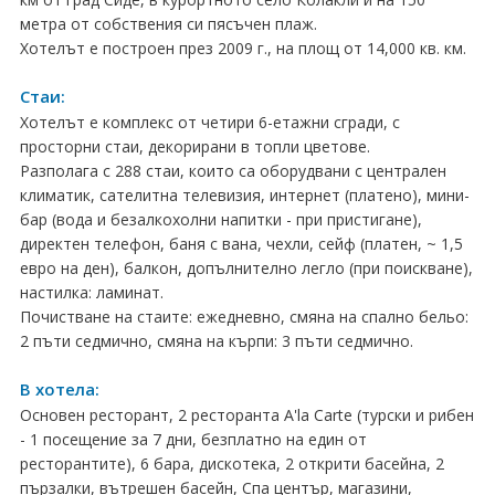
метра от собствения си пясъчен плаж.
Хърватия
Хотелът е построен през 2009 г., на площ от 14,000 кв. км.
Гърция
Стаи:
Италия
Хотелът е комплекс от четири 6-етажни сгради, с
просторни стаи, декорирани в топли цветове.
Австрия
Разполага с 288 стаи, които са оборудвани с централен
климатик, сателитна телевизия, интернет (платено), мини-
Сърбия - E-Tours
бар (вода и безалкохолни напитки - при пристигане),
директен телефон, баня с вана, чехли, сейф (платен, ~ 1,5
Турция
евро на ден), балкон, допълнително легло (при поискване),
настилка: ламинат.
Унгария
Почистване на стаите: ежедневно, смяна на спално бельо:
2 пъти седмично, смяна на кърпи: 3 пъти седмично.
Испания
В хотела:
Франция
Основен ресторант, 2 ресторанта A'la Carte (турски и рибен
- 1 посещение за 7 дни, безплатно на един от
Швеция
ресторантите), 6 бара, дискотека, 2 открити басейна, 2
пързалки, вътрешен басейн, Спа център, магазини,