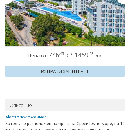
Круизи
Уикенд програми
ДЕСТИНАЦИИ
Египет
746
/
1459
.45
.93
Цена от
€
лв.
Чехия
ИЗПРАТИ ЗАПИТВАНЕ
Тунис
България
Китай
Описание
Румъния
Местоположение:
Хотелът е разположен на брега на Средиземно море, на 12
Албания
км от град Сиде, в курортното село Колакли и на 150