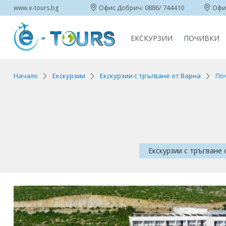
Офис Добрич: 0886/ 744410
Офис
www.e-tours.bg
ЕКСКУРЗИИ
ПОЧИВКИ
Начало
Екскурзии
Екскурзии с тръгване от Варна
Поч
Екскурзии с тръгване