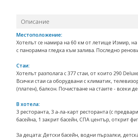
Описание
Местоположение:
Хотелът се намира на 60 км от летище Измир, на
с панорамна гледка към залива. Последно ренови
Стаи:
Хотелът разполага с 377 стаи, от които 290 Deluxe S
Всички стаи са оборудвани с климатик, телевизор,
(платен), балкон. Почистване на стаите - всеки д
В хотела:
3 ресторанта, 3 а-ла-карт ресторанта (с предвар
басейна, 1 закрит басейн, СПА център, открит фи
За децата: Детски басейн, водни пързалки, детск