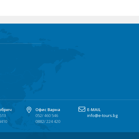
обрич
Офис Варна
Е-MAIL
 613
052/ 460 546
info@e-tours.bg
4410
0882/ 224 420