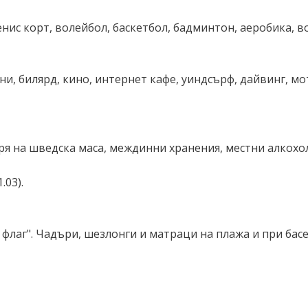
тенис корт, волейбол, баскетбол, бадминтон, аеробика, 
зини, билярд, кино, интернет кафе, уиндсърф, дайвинг, 
и вечеря на шведска маса, междинни хранения, местни алко
.03).
флаг". Чадъри, шезлонги и матраци на плажа и при басе