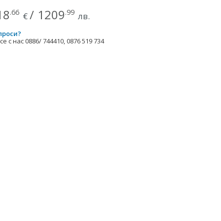
18
/
1209
.66
.99
€
лв.
проси?
е с нас 0886/ 744410, 0876 519 734