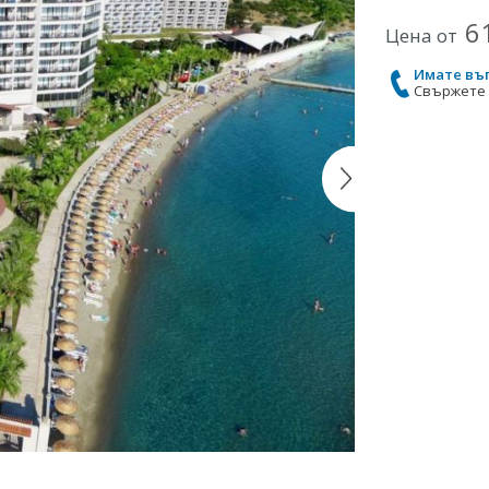
6
Цена от
Имате въ
Свържете с