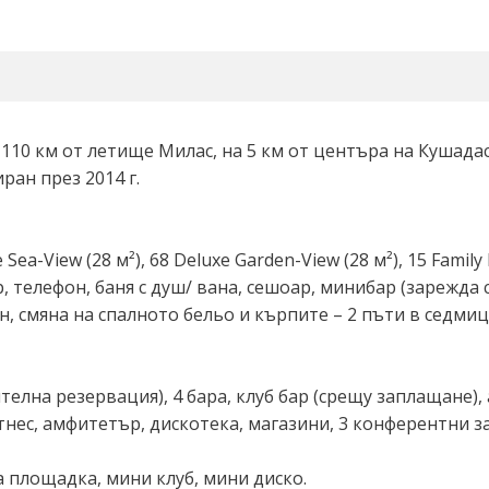
 110 км от летище Милас, на 5 км от центъра на Кушадас
ран през 2014 г.
ea-View (28 м²), 68 Deluxe Garden-View (28 м²), 15 Family R
 телефон, баня с душ/ вана, сешоар, минибар (зарежда с
ен, смяна на спалното бельо и кърпите – 2 пъти в седмиц
ителна резервация), 4 бара, клуб бар (срещу заплащане)
тнес, амфитетър, дискотека, магазини, 3 конферентни за
а площадка, мини клуб, мини диско.