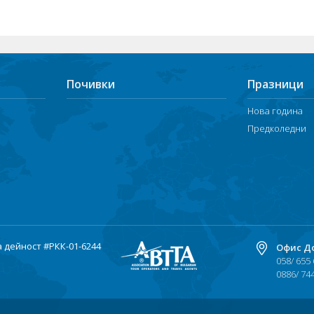
Почивки
Празници
Нова година
Предколедни
а дейност
#РКК-01-6244
Офис Д
058/ 655
0886/ 74