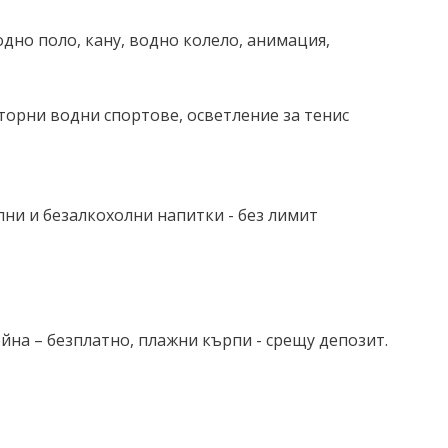
водно поло, кану, водно колело, анимация,
моторни водни спортове, осветление за тенис
холни и безалкохолни напитки - без лимит
йна – безплатно, плажни кърпи - срещу депозит.