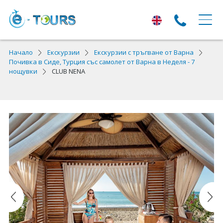
ЕКСКУРЗИИ
Начало
Екскурзии
Екскурзии с тръгване от Варна
Почивка в Сиде, Турция със самолет от Варна в Неделя - 7
нощувки
CLUB NENA
Екскурзии с тръгване от Варна
Екскурзии в Европа
Автобусни екскурзии
Самолетни екскурзии
ПОЧИВКИ
Почивки с тръгване от Варна
Лято 2026
Най-търсени оферти