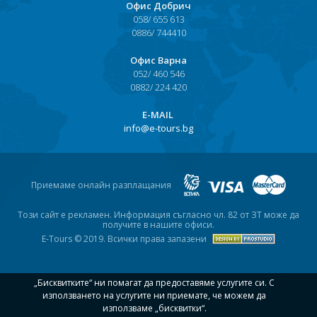
Офис Добрич
Хърватия
058/ 655 613
0886/ 744410
Гърция
Офис Варна
052/ 460 546
Италия
0882/ 224 420
Австрия
Е-MAIL
info@e-tours.bg
Сърбия - E-Tours
Турция
Приемаме онлайн разплащания
Унгария
Този сайт е рекламен. Информация съгласно чл. 82 от ЗТ може да
получите в нашите офиси.
Испания
E-Tours © 2019. Всички права запазени
Франция
„Бисквитките“ ни помагат да предоставяме услугите си. С
Швеция
използването на услугите ни приемате, че можем да
използваме „бисквитки“.