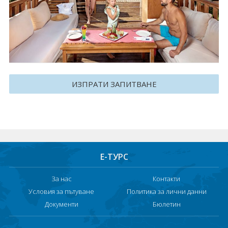
Круизи
Уикенд програми
ДЕСТИНАЦИИ
ИЗПРАТИ ЗАПИТВАНЕ
Египет
Чехия
Тунис
България
Е-ТУРС
Китай
За нас
Контакти
Условия за пътуване
Политика за лични данни
Румъния
Документи
Бюлетин
Албания