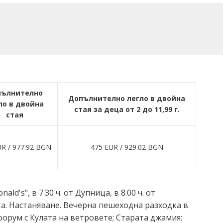
пълнително
Допълнително легло в двойна
ло в двойна
стая за деца от 2 до 11,99 г.
стая
UR ∕ 977.92 BGN
475 EUR ∕ 929.02 BGN
ld's", в 7.30 ч. от Дупница, в 8.00 ч. от
рта. Настаняване. Вечерна пешеходна разходка в
орум с Кулата на ветровете; Старата джамия;