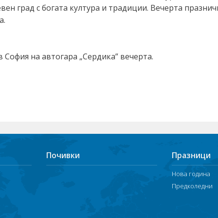
ен град с богата култура и традиции. Вечерта празничн
а.
в София на автогара „Сердика” вечерта.
Почивки
Празници
Нова година
Предколедни