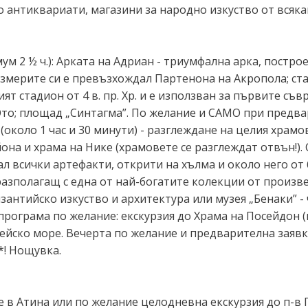
 антиквариати, магазини за народно изкуство от всяк
 2 ½ ч.): Арката на Адриан - триумфална aрка, построен
азмерите си е превъзхождал Партенона на Акропола; ста
ят стадион от 4 в. пр. Хр. и е използван за първите с
то; площад „Синтагма”. По желание и САМО при предва
(около 1 час и 30 минути) - разглеждане на целия храм
на и храма на Нике (храмовете се разглеждат отвън!).
л всички артефакти, открити на хълма и около него от
разполагащ с една от най-богатите колекции от произв
зантийско изкуство и архитектура или музея „Бенаки” -
програма по желание: екскурзия до Храма на Посейдон (
м Егейско море. Вечерта по желание и предварителна 
4*! Нощувка.
е в Атина или по желание целодневна екскурзия до п-в