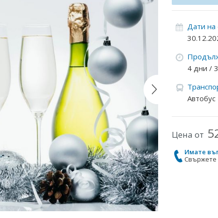
Дати на
30.12.20
Продълж
4 дни /
Транспо
Автобус
5
Цена от
Имате въ
Свържете с