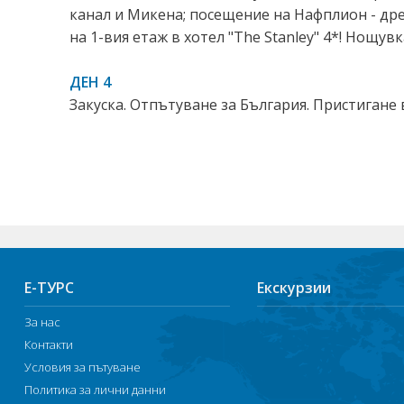
канал и Микена; посещение на Нафплион - древ
на 1-вия етаж в хотел "The Stanley" 4*! Нощувк
ДЕН 4
Закуска. Отпътуване за България. Пристигане 
Е-ТУРС
Екскурзии
За нас
Контакти
Условия за пътуване
Политика за лични данни