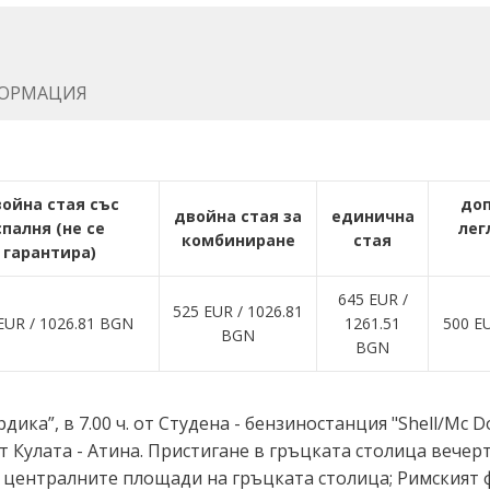
ОРМАЦИЯ
ойна стая със
до
двойна стая за
единична
спалня (не се
лег
комбиниране
стая
гарантира)
645 EUR ∕
525 EUR ∕ 1026.81
EUR ∕ 1026.81 BGN
1261.51
500 E
BGN
BGN
ика”, в 7.00 ч. от Студена - бензиностанция "Shell∕Mc Dona
ут Кулата - Атина. Пристигане в гръцката столица вече
т централните площади на гръцката столица; Римският ф