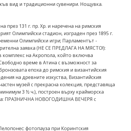
акъв вид и традиционни сувенири. Нощувка.
а през 131 г. пр. Хр. и наречена на римския
рият Олимпийски стадион, изграден през 1895 г.
ъвременни Олимпийски игри; Парламентът -
рителна заявка (НЕ СЕ ПРЕДЛАГА НА МЯСТО!):
ов комплекс на Акропола, който включва
 Свободно време в Атина с възможност за
 бронзовата епоха до римския и византийския
едения на древните изкуства, Византийския
 частен музей с прекрасна колекция, представяща
минимум 3 ½ ч.), построен върху крайморска
заявка: ПРАЗНИЧНА НОВОГОДИШНА ВЕЧЕРЯ с
 Пелопонес: фотопауза при Коринтския