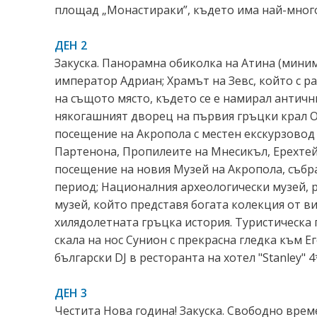
площад „Монастираки”, където има най-много
ДЕН 2
Закуска. Панорамна обиколка на Атина (минимум
император Адриан; Храмът на Зевс, който с р
на същото място, където се е намирал антични
някогашният дворец на първия гръцки крал О
посещение на Акропола с местен екскурзовод 
Партенона, Пропилеите на Мнесикъл, Ерехтейо
посещение на новия Музей на Акропола, събра
период; Националния археологически музей, 
музей, който представя богата колекция от ви
хилядолетната гръцка история. Туристическа 
скала на нос Сунион с прекрасна гледка къ
български DJ в ресторанта на хотел "Stanley" 
ДЕН 3
Честита Нова година! Закуска. Свободно врем