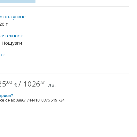
 отпътуване:
26 г.
ителност:
 3 Нощувки
рт:
25
/
1026
.00
.81
€
лв.
проси?
е с нас 0886/ 744410, 0876 519 734